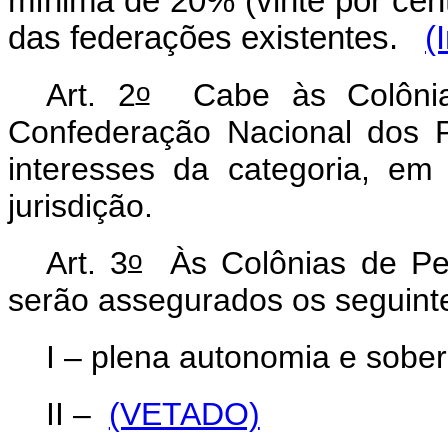
mínima de 20% (vinte por cent
das federações existentes.
(
o
Art. 2
Cabe às Colônias
Confederação Nacional dos P
interesses da categoria, em
jurisdição.
o
Art. 3
Às Colônias de Pes
serão assegurados os seguinte
I – plena autonomia e sobe
II –
(VETADO)