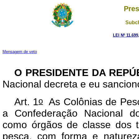
Pres
Subch
LEI Nº 11.699
Mensagem de veto
O PRESIDENTE DA REPÚ
Nacional decreta e eu sanciono
o
Art. 1
As Colônias de Pes
a Confederação Nacional do
como órgãos de classe dos t
pesca, com forma e natureza