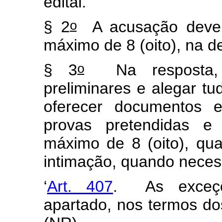
edital.
o
§ 2
A acusação deverá
máximo de 8 (oito), na d
o
§ 3
Na resposta, 
preliminares e alegar tu
oferecer documentos e 
provas pretendidas e 
máximo de 8 (oito), qua
intimação, quando necess
‘
Art. 407
. As exceçõ
apartado, nos termos dos