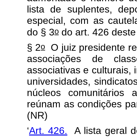
lista de suplentes, de
especial, com as cautel
o
do § 3
do art. 426 deste
o
§ 2
O juiz presidente re
associações de clas
associativas e culturais,
universidades, sindicatos
núcleos comunitários 
reúnam as condições par
(NR)
‘
Art. 426.
A lista geral 