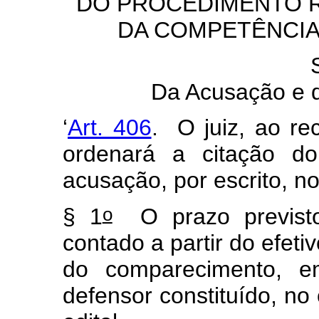
DO PROCEDIMENTO 
DA COMPETÊNCIA
Da Acusação e d
‘
Art. 406
. O juiz, ao re
ordenará a citação d
acusação, por escrito, no
o
§ 1
O prazo previs
contado a partir do efe
do comparecimento, e
defensor constituído, no 