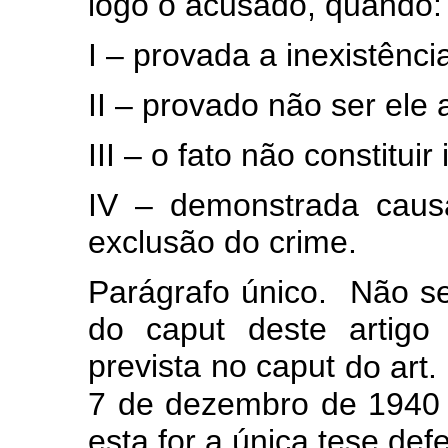
logo o acusado, quando:
I – provada a inexistência
II – provado não ser ele a
III – o fato não constituir
IV – demonstrada caus
exclusão do crime.
Parágrafo único. Não se 
do
caput
deste artigo 
prevista no
caput
do art.
7 de dezembro de 1940 
esta for a única tese def