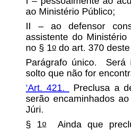
I – pessoalmente ao ac
ao Ministério Público;
II – ao defensor cons
assistente do Ministério
o
no § 1
do art. 370 deste
Parágrafo único. Será 
solto que não for encontr
‘Art. 421.
Preclusa a de
serão encaminhados ao j
Júri.
o
§ 1
Ainda que preclu