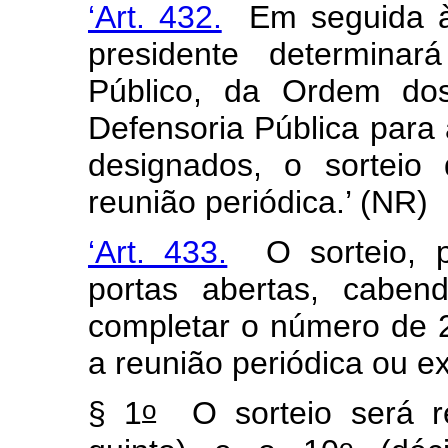
‘Art. 432.
Em seguida à 
presidente determinar
Público, da Ordem do
Defensoria Pública par
designados, o sorteio
reunião periódica.’ (NR)
‘Art. 433.
O sorteio, pr
portas abertas, cabend
completar o número de 25
a reunião periódica ou ex
o
§ 1
O sorteio será re
o