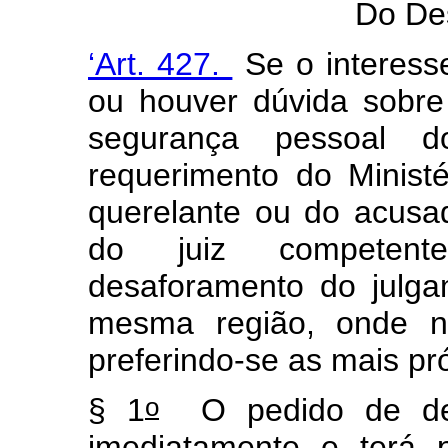
Do De
‘Art. 427.
Se o interess
ou houver dúvida sobre 
segurança pessoal d
requerimento do Ministé
querelante ou do acusa
do juiz competent
desaforamento do julg
mesma região, onde nã
preferindo-se as mais pr
o
§ 1
O pedido de desa
imediatamente e terá 