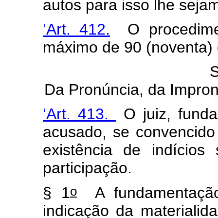
autos para isso lhe seja
‘Art. 412.
O procedimen
máximo de 90 (noventa) d
S
Da Pronúncia, da Impron
‘Art. 413.
O juiz, fund
acusado, se convencido 
existência de indícios
participação.
o
§ 1
A fundamentação 
indicação da materialid