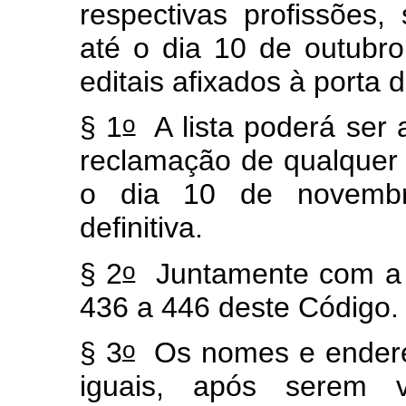
respectivas profissões,
até o dia 10 de outubr
editais afixados à porta d
o
§ 1
A lista poderá ser a
reclamação de qualquer 
o dia 10 de novembr
definitiva.
o
§ 2
Juntamente com a lis
436 a 446 deste Código.
o
§ 3
Os nomes e endereç
iguais, após serem v