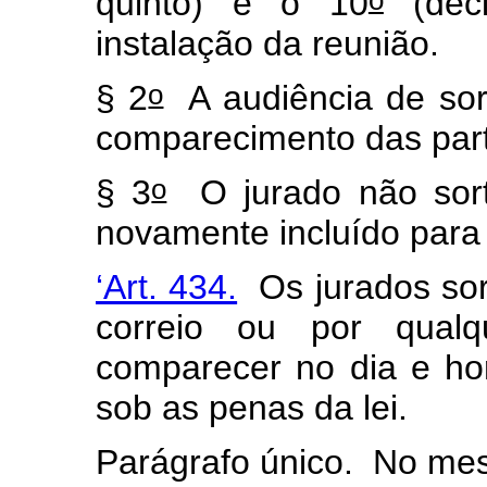
quinto) e o 10
(déci
instalação da reunião.
o
§ 2
A audiência de sor
comparecimento das par
o
§ 3
O jurado não sort
novamente incluído para 
‘Art. 434.
Os jurados sor
correio ou por qualq
comparecer no dia e ho
sob as penas da lei.
Parágrafo único. No me