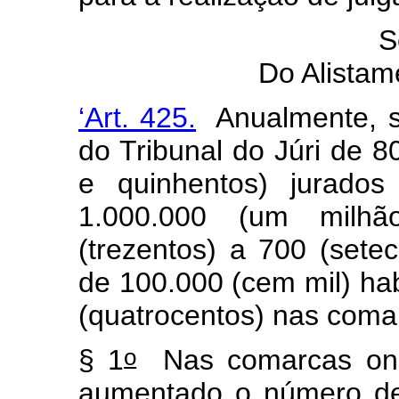
S
Do Alistam
‘Art. 425.
Anualmente, se
do Tribunal do Júri de 8
e quinhentos) jurado
1.000.000 (um milhã
(trezentos) a 700 (set
de 100.000 (cem mil) hab
(quatrocentos) nas coma
o
§ 1
Nas comarcas onde
aumentado o número de 