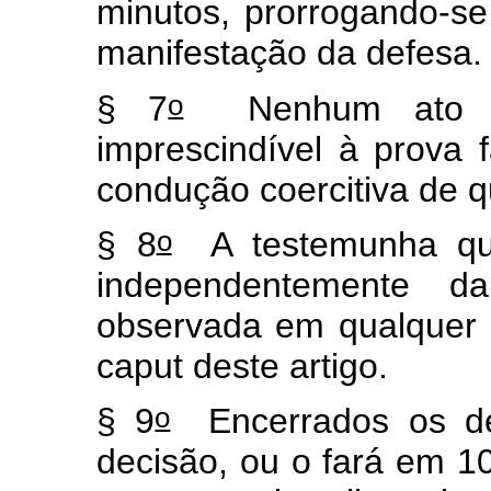
minutos, prorrogando-se
manifestação da defesa.
o
§ 7
Nenhum ato se
imprescindível à prova f
condução coercitiva de 
o
§ 8
A testemunha que 
independentemente d
observada em qualquer 
caput
deste artigo.
o
§ 9
Encerrados os deb
decisão, ou o fará em 1