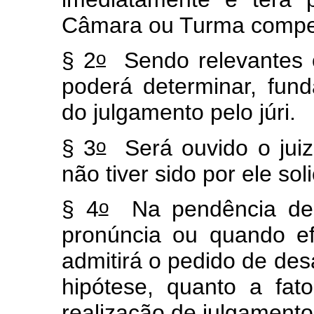
Câmara ou Turma compe
o
§ 2
Sendo relevantes o
poderá determinar, fu
do julgamento pelo júri.
o
§ 3
Será ouvido o juiz
não tiver sido por ele soli
o
§ 4
Na pendência de r
pronúncia ou quando ef
admitirá o pedido de des
hipótese, quanto a fat
realização de julgamento