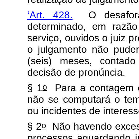
‘Art. 428.
O desafora
determinado, em razã
serviço, ouvidos o juiz p
o julgamento não puder
(seis) meses, contado
decisão de pronúncia.
o
§ 1
Para a contagem do
não se computará o tem
ou incidentes de interes
o
§ 2
Não havendo excess
processos aguardando 