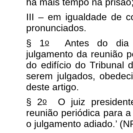
há mais tempo na prisão
III – em igualdade de 
pronunciados.
o
§ 1
Antes do dia d
julgamento da reunião pe
do edifício do Tribunal 
serem julgados, obedec
deste artigo.
o
§ 2
O juiz president
reunião periódica para a
o julgamento adiado.’ (N