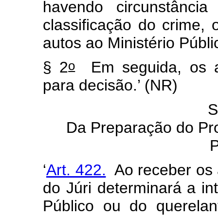
havendo circunstância
classificação do crime,
autos ao Ministério Públi
o
§ 2
Em seguida, os au
para decisão.’ (NR)
S
Da Preparação do Pr
P
‘
Art. 422.
Ao receber os a
do Júri determinará a in
Público ou do querela