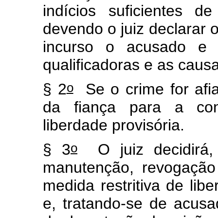
indícios suficientes d
devendo o juiz declarar o
incurso o acusado e e
qualificadoras e as cau
o
§ 2
Se o crime for afian
da fiança para a co
liberdade provisória.
o
§ 3
O juiz decidirá,
manutenção, revogação 
medida restritiva de lib
e, tratando-se de acusa