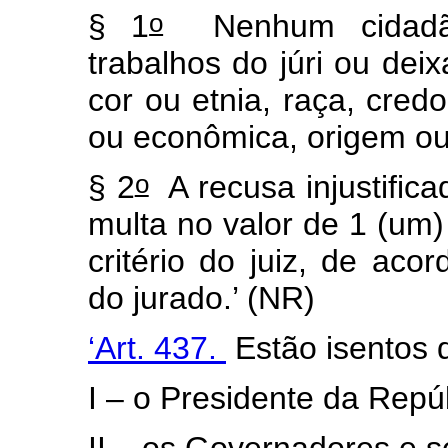
o
§ 1
Nenhum cidadão
trabalhos do júri ou dei
cor ou etnia, raça, credo
ou econômica, origem ou
o
§ 2
A recusa injustifica
multa no valor de 1 (um)
critério do juiz, de ac
do jurado.’ (NR)
‘Art. 437.
Estão isentos d
I – o Presidente da Repú