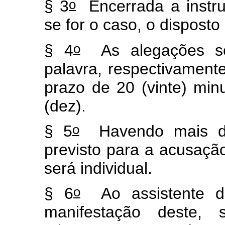
o
§ 3
Encerrada a instruç
se for o caso, o disposto
o
§ 4
As alegações ser
palavra, respectivament
prazo de 20 (vinte) min
(dez).
o
§ 5
Havendo mais de
previsto para a acusaçã
será individual.
o
§ 6
Ao assistente do
manifestação deste, 