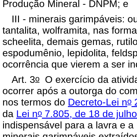
Produção Mineral - DNPM; e
III - minerais garimpáveis: o
tantalita, wolframita, nas forma
scheelita, demais gemas, rutilo
espodumênio, lepidolita, felds
ocorrência que vierem a ser in
o
Art. 3
O exercício da ativi
ocorrer após a outorga do comp
o
nos termos do
Decreto-Lei n
2
o
da
Lei n
7.805, de 18 de julh
indispensável para a lavra e a
minerais garimpáveis extraído