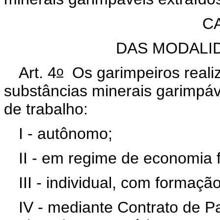
CA
DAS MODALI
o
Art. 4
Os garimpeiros realiz
substâncias minerais garimpá
de trabalho:
I - autônomo;
II - em regime de economia f
III - individual, com formaç
IV - mediante Contrato de Pa