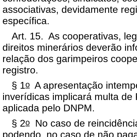
associativas, devidamente reg
específica.
Art. 15. As cooperativas, leg
direitos minerários deverão i
relação dos garimpeiros coope
registro.
o
§ 1
A apresentação intempe
inverídicas implicará multa de 
aplicada pelo DNPM.
o
§ 2
No caso de reincidência
podendo, no caso de não paga