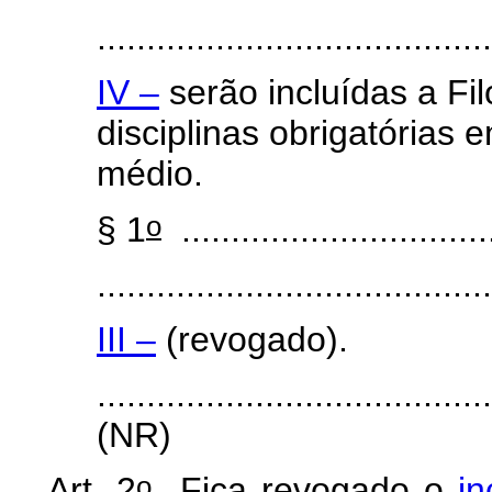
........................................
IV –
serão incluídas a Fi
disciplinas obrigatórias 
médio.
o
§ 1
................................
........................................
III –
(revogado).
.......................................
(NR)
o
Art. 2
Fica revogado o
in