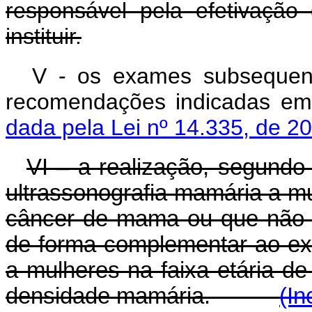
responsável pela efetivação
instituir.
V - os exames subsequent
recomendações indicadas 
dada pela Lei nº 14.335, de 2
VI – a realização, segundo
ultrassonografia mamária a m
câncer de mama ou que não 
de forma complementar ao exa
a mulheres na faixa etária d
densidade mamária.
(In