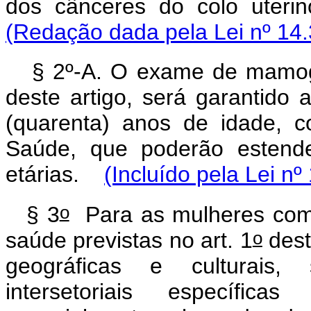
dos cânceres do colo uter
(Redação dada pela Lei nº 14.
§ 2º-A. O exame de mamogra
deste artigo, será garantido 
(quarenta) anos de idade, co
Saúde, que poderão estende
etárias.
(Incluído pela Lei nº
o
§ 3
Para as mulheres com 
o
saúde previstas no art. 1
dest
geográficas e culturais, 
intersetoriais específic