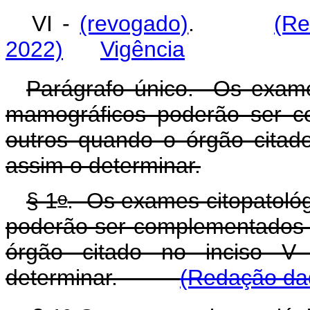
VI -
(revogado)
.
(Re
2022)
Vigência
Parágrafo único. Os exames
mamográficos poderão ser c
outros quando o órgão citad
assim o determinar.
o
§ 1
. Os exames citopatológ
poderão ser complementados o
órgão citado no inciso 
determinar.
(Redação dad