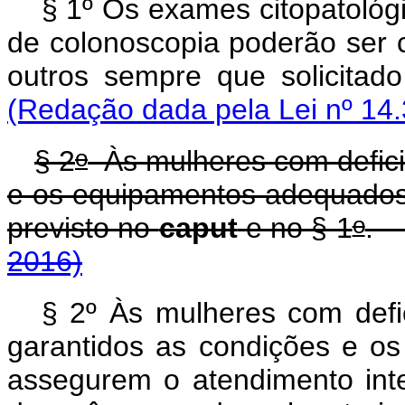
§ 1º Os exames citopatológ
de colonoscopia poderão ser 
outros sempre que solicit
(Redação dada pela Lei nº 14.
o
§ 2
Às mulheres com defici
e os equipamentos adequados
o
previsto no
caput
e no § 1
2016)
§ 2º Às mulheres com defi
garantidos as condições e o
assegurem o atendimento int