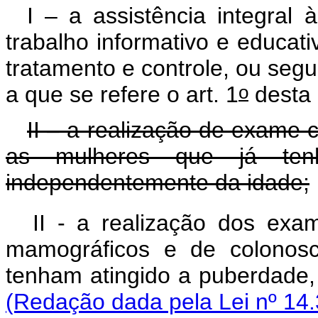
I – a assistência integral
trabalho informativo e educat
tratamento e controle, ou seg
o
a que se refere o art. 1
desta 
II – a realização de exame c
as mulheres que já tenh
independentemente da idade;
II - a realização dos exam
mamográficos e de colonosc
tenham atingido a puberdad
(Redação dada pela Lei nº 14.