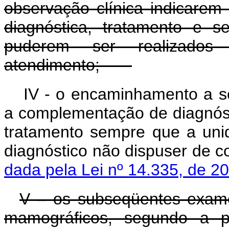
observação clínica indicare
diagnóstica, tratamento e 
puderem ser realizado
atendimento;
IV - o encaminhamento a s
a complementação de diagnóst
tratamento sempre que a uni
diagnóstico não dispuser de 
dada pela Lei nº 14.335, de 2
V – os subseqüentes exames
mamográficos, segundo a pe