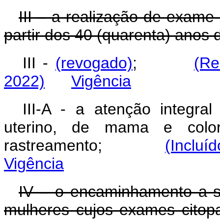
III – a realização de exam
partir dos 40 (quarenta) an
III -
(revogado)
;
(Re
2022)
Vigência
III-A - a atenção integr
uterino, de mama e color
rastreamento;
(Incluí
Vigência
IV – o encaminhamento a s
mulheres cujos exames citop