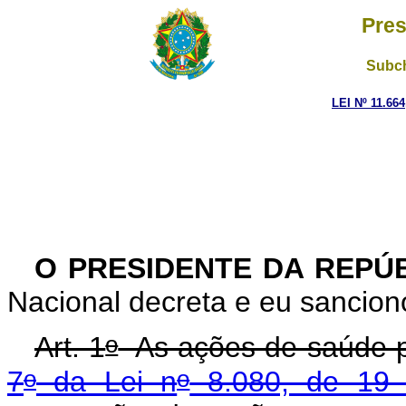
Pres
Subch
LEI Nº 11.66
O PRESIDENTE DA REPÚ
Nacional decreta e eu sanciono
o
Art. 1
As ações de saúde p
o
o
7
da Lei n
8.080, de 19 