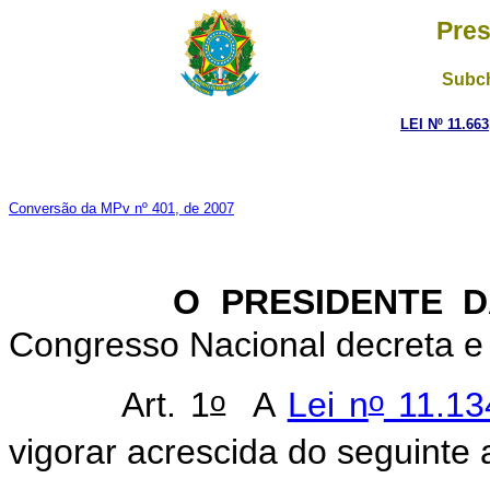
Pres
Subch
LEI Nº 11.66
Conversão da MPv nº 401, de 2007
O PRESIDENTE DA 
Congresso Nacional decreta e 
o
o
Art. 1
A
Lei n
11.134
vigorar acrescida do seguinte a