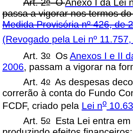
o
Art. 2
O
Anexo I da Lei 
passa a vigorar nos termos d
Medida Provisória nº 426, de 
(Revogado pela Lei nº 11.757,
o
Art. 3
Os
Anexos I
e
II d
2006
, passam a vigorar na fo
o
Art. 4
As despesas decorr
correrão à conta do Fundo Cons
o
FCDF, criado pela
Lei n
10.63
o
Art. 5
Esta Lei entra em 
produzindo efeitos financeiros