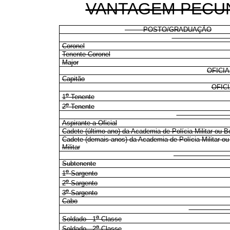
VANTAGEM PECUN
POSTO/GRADUAÇÃO
OFICIA
Coronel
Tenente-Coronel
Major
OFICI
Capitão
OFIC
o
1
Tenente
o
2
Tenente
PRAÇA
Aspirante a Oficial
Cadete (último ano) da Academia de Polícia Militar ou Bo
Cadete (demais anos) da Academia de Polícia Militar o
Militar
PRAÇA
Subtenente
o
1
Sargento
o
2
Sargento
o
3
Sargento
Cabo
DEMA
a
Soldado - 1
Classe
a
Soldado - 2
Classe