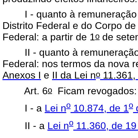
I - quanto à remuneração dos
Distrito Federal e do Corpo de 
o
Federal: a partir de 1
de sete
II - quanto à remuneração dos
Federal: nos termos da nova r
o
Anexos I
e
II da Lei n
11.361, 
o
Art. 6
Ficam revogados
o
o
I - a
Lei n
10.874, de 1
o
II - a
Lei n
11.360, de 19