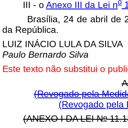
o
III - o
Anexo III da Lei n
1
Brasília, 24 de abril de 2
da República.
LUIZ INÁCIO LULA DA SILVA
Paulo Bernardo Silva
Este texto não substitui o pu
A
(Revogado pela Medida
(Revogado pela L
o
(ANEXO I DA LEI N
11.1