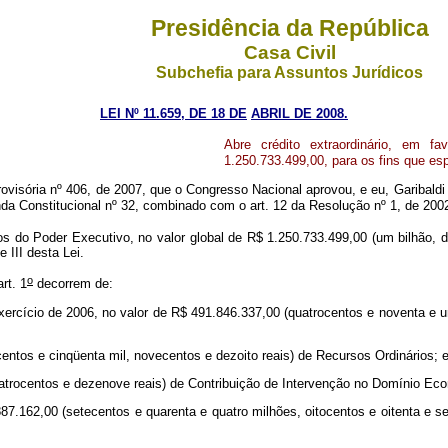
Presidência da República
Casa Civil
Subchefia para Assuntos Jurídicos
LEI Nº 11.659, DE 18
DE
ABRIL DE 2008.
Abre crédito extraordinário, em f
1.250.733.499,00, para os fins que esp
visória nº 406, de 2007, que o Congresso Nacional aprovou, e eu, Garibaldi
da Constitucional nº 32, combinado com o art. 12 da Resolução nº 1, de 200
os do Poder Executivo, no valor global de R$ 1.250.733.499,00 (um bilhão, d
 III desta Lei.
o
rt. 1
decorrem de:
xercício de 2006, no valor de R$ 491.846.337,00 (quatrocentos e noventa e um 
centos e cinqüenta mil, novecentos e dezoito reais) de Recursos Ordinários; 
quatrocentos e dezenove reais) de Contribuição de Intervenção no Domínio Ec
887.162,00 (setecentos e quarenta e quatro milhões, oitocentos e oitenta e se