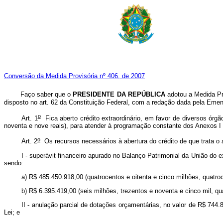
Conversão da Medida Provisória nº 406, de 2007
Faço saber que o
PRESIDENTE DA REPÚBLICA
adotou a Medida Pro
disposto no art. 62 da Constituição Federal, com a redação dada pela Emen
o
Art. 1
Fica aberto crédito extraordinário, em favor de diversos órgã
noventa e nove reais), para atender à programação constante dos Anexos I e
o
Art. 2
Os recursos necessários à abertura do crédito de que trata o a
I - superávit financeiro apurado no Balanço Patrimonial da União do e
sendo:
a) R$ 485.450.918,00 (quatrocentos e oitenta e cinco milhões, quatro
b) R$ 6.395.419,00 (seis milhões, trezentos e noventa e cinco mil, 
II - anulação parcial de dotações orçamentárias, no valor de R$ 744.
Lei; e