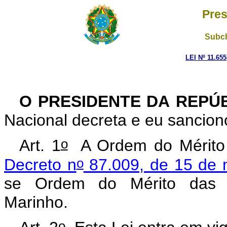
Pres
Subch
LEI Nº 11.65
O PRESIDENTE DA REPÚ
Nacional decreta e eu sanciono
o
Art. 1
A Ordem do Mérito 
o
Decreto n
87.009, de 15 de 
se Ordem do Mérito das C
Marinho.
o