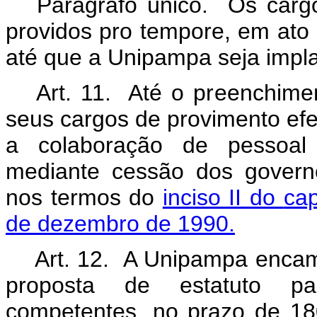
Parágrafo único. Os cargo
providos
pro tempore
, em ato
até que a Unipampa seja impla
Art. 11. Até o preenchime
seus cargos de provimento ef
a colaboração de pessoal d
mediante cessão dos governo
nos termos do
inciso II do
ca
de dezembro de 1990.
Art. 12. A Unipampa encam
proposta de estatuto pa
competentes, no prazo de 180