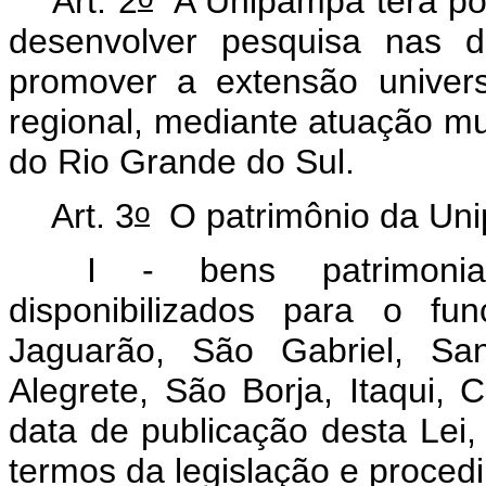
Art. 2
A Unipampa terá por 
desenvolver pesquisa nas d
promover a extensão universi
regional, mediante atuação
mu
do Rio Grande do Sul.
o
Art. 3
O patrimônio da Unip
I - bens patrimoniais
disponibilizados para o f
Jaguarão, São Gabriel, San
Alegrete, São Borja, Itaqui,
data de publicação desta Lei,
termos da legislação e proced