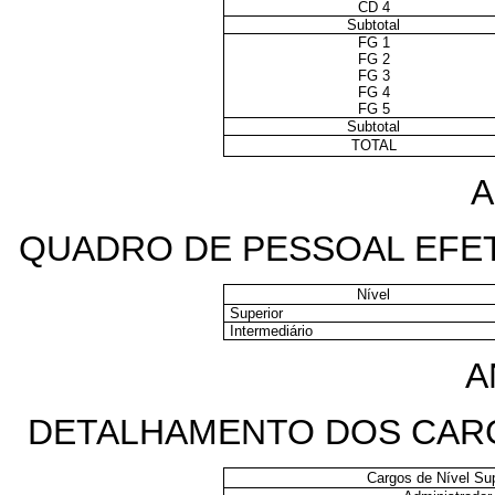
CD 4
Subtotal
FG 1
FG 2
FG 3
FG 4
FG 5
Subtotal
TOTAL
A
QUADRO DE PESSOAL EFET
Nível
Superior
Intermediário
AN
DETALHAMENTO DOS CARG
Cargos de Nível Sup