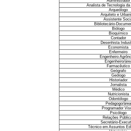
Administrador
Analista de Tecnologia da
Arqueólogo
Arquiteto e Urban
Assistente Soci
Bibliotecário-Documen
Biólogo
Bioquímico
Contador
Desenhista Indust
Economista
Enfermeiro
Engenheiro Agrô
Engenheiro/áre
Farmacêutico
Geógrafo
Geólogo
Historiador
Jornalista
Médico
Nutricionista
Odontólogo
Pedagogo/áre
Programador Vis
Psicólogo
Relações Públic
Secretário-Execut
Técnico em Assuntos Ed