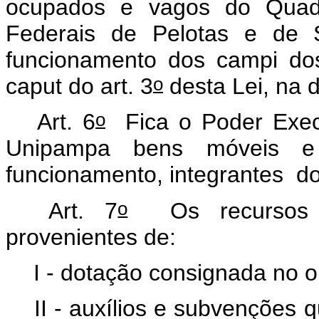
ocupados e vagos do Quadr
Federais de Pelotas e de S
funcionamento dos
campi
dos
o
caput
do art. 3
desta Lei, na d
o
Art. 6
Fica o Poder Execut
Unipampa bens móveis e
funcionamento, integrantes d
o
Art. 7
Os recursos f
provenientes de:
I - dotação consignada no 
II - auxílios e subvenções 