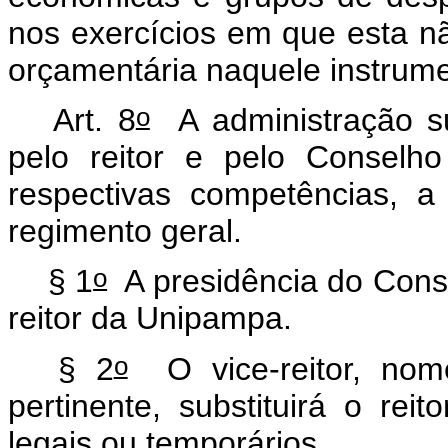
nos exercícios em que esta n
orçamentária naquele instrume
o
Art. 8
A administração su
pelo reitor e pelo Conselho
respectivas competências, a
regimento geral.
o
§ 1
A presidência do Conse
reitor da Unipampa.
o
§ 2
O vice-reitor, nom
pertinente, substituirá o re
legais ou temporários.