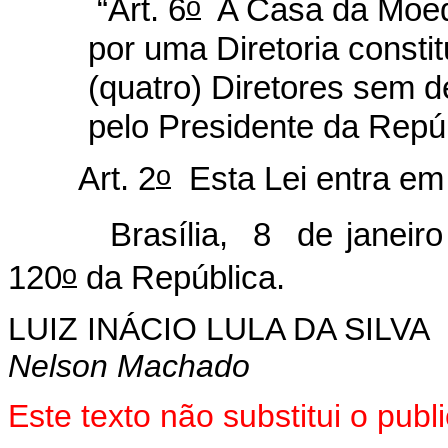
o
“Art. 6
A Casa da Moeda
por uma Diretoria consti
(quatro) Diretores sem 
pelo Presidente da Repúb
o
Art. 2
Esta Lei entra em 
Brasília, 8 de janeiro 
o
120
da República.
LUIZ INÁCIO LULA DA SILVA
Nelson Machado
Este texto não substitui o pub