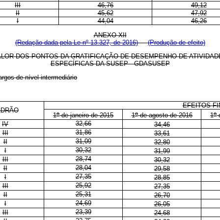
III
46,76
49,12
II
45,62
47,92
I
44,04
46,26
ANEXO XII
(Redação dada pela Le nº 13.327, de 2016)
(Produção de efeito)
ALOR DOS PONTOS DA GRATIFICAÇÃO DE DESEMPENHO DE ATIVIDAD
ESPECÍFICAS DA SUSEP - GDASUSEP
gos de nível intermediário
EFEITOS FI
ADRÃO
o
o
o
1
de janeiro de 2015
1
de agosto de 2016
1
d
32,66
IV
34,46
31,86
III
33,61
31,09
II
32,80
30,32
I
31,99
28,74
III
30,32
28,04
II
29,58
27,35
I
28,85
25,92
III
27,35
25,31
II
26,70
24,69
I
26,05
23,39
III
24,68