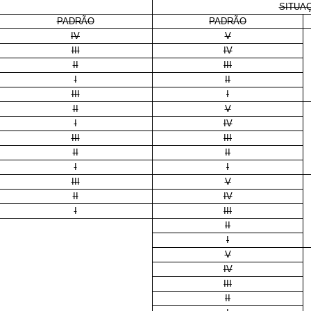
SITUAÇ
PADRÃO
PADRÃO
IV
V
III
IV
II
III
I
II
III
I
II
V
I
IV
III
III
II
II
I
I
III
V
II
IV
I
III
II
I
V
IV
III
II