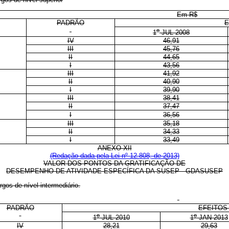
Em R$
PADRÃO
E
o
1
JUL 2008
IV
46,91
III
45,76
II
44,65
I
43,56
III
41,92
II
40,90
I
39,90
III
38,41
II
37,47
I
36,56
III
35,18
II
34,33
I
33,49
ANEXO XII
(Redação dada pela Lei nº 12.808, de 2013)
VALOR DOS PONTOS DA GRATIFICAÇÃO DE
DESEMPENHO DE ATIVIDADE ESPECÍFICA DA SUSEP - GDASUSEP
os de nível intermediário.
PADRÃO
EFEITOS 
o
o
1
JUL 2010
1
JAN 2013
IV
28,21
29,63