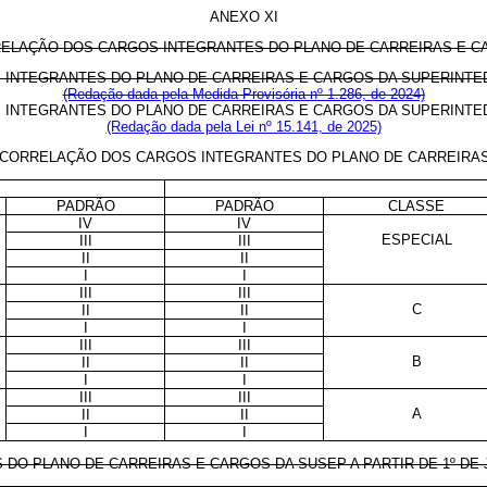
ANEXO XI
RELAÇÃO DOS CARGOS INTEGRANTES DO PLANO DE CARREIRAS E C
INTEGRANTES DO PLANO DE CARREIRAS E CARGOS DA SUPERINTE
(Redação dada pela Medida Provisória nº 1.286, de 2024)
 INTEGRANTES DO PLANO DE CARREIRAS E CARGOS DA
SUPERINTE
(Redação dada pela Lei nº 15.141, de 2025)
DE CORRELAÇÃO DOS CARGOS INTEGRANTES DO PLANO DE CARREIRA
PADRÃO
PADRÃO
CLASSE
IV
IV
ESPECIAL
III
III
II
II
I
I
III
III
C
II
II
I
I
III
III
B
II
II
I
I
III
III
A
II
II
I
I
S DO PLANO DE CARREIRAS E CARGOS DA SUSEP A PARTIR DE 1º D