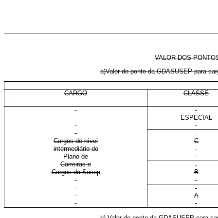
VALOR DOS PONTOS
a)Valor do ponto da GDASUSEP para cargo
CARGO
CLASSE
ESPECIAL
Cargos de nível
C
intermediário do
Plano de
Carreiras e
Cargos da Susep
B
A
b) Valor do ponto da GDASUSEP para carg