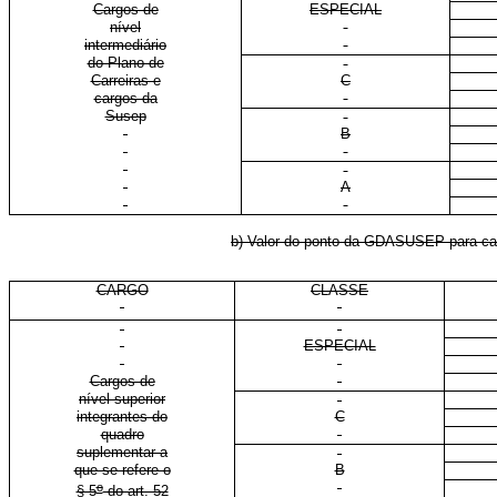
Cargos de
ESPECIAL
nível
intermediário
do Plano de
Carreiras e
C
cargos da
Susep
B
A
b) Valor do ponto da GDASUSEP para carg
CARGO
CLASSE
ESPECIAL
Cargos de
nível superior
integrantes do
C
quadro
suplementar a
que se refere o
B
o
§ 5
do art. 52