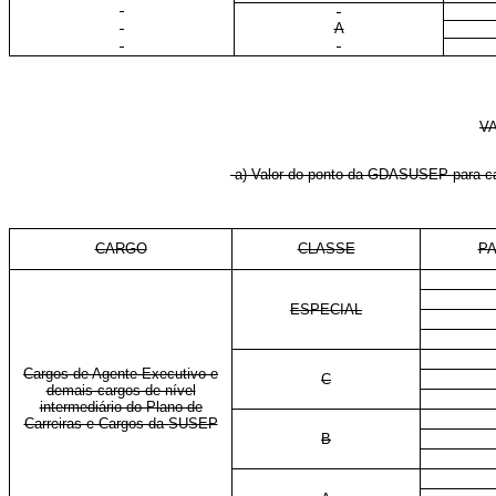
A
V
a) Valor do ponto da GDASUSEP para car
CARGO
CLASSE
P
ESPECIAL
Cargos de Agente Executivo e
C
demais cargos de nível
intermediário do Plano de
Carreiras e Cargos da SUSEP
B