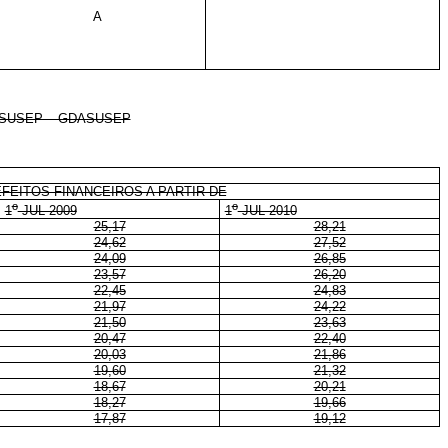
A
 SUSEP – GDASUSEP
EFEITOS FINANCEIROS A PARTIR DE
o
o
1
JUL 2009
1
JUL 2010
25,17
28,21
24,62
27,52
24,09
26,85
23,57
26,20
22,45
24,83
21,97
24,22
21,50
23,63
20,47
22,40
20,03
21,86
19,60
21,32
18,67
20,21
18,27
19,66
17,87
19,12