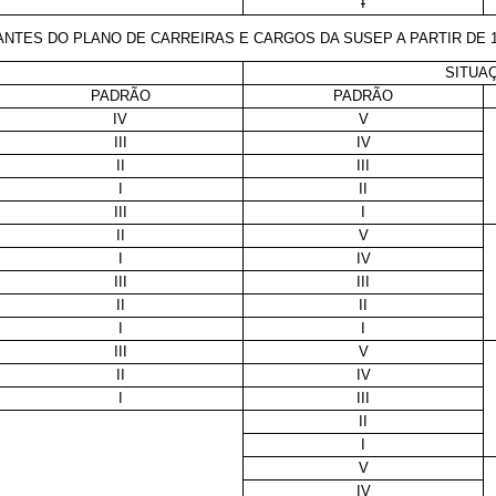
I
RANTES DO PLANO DE CARREIRAS E CARGOS DA SUSEP A PARTIR D
SITUAÇ
PADRÃO
PADRÃO
IV
V
III
IV
II
III
I
II
III
I
II
V
I
IV
III
III
II
II
I
I
III
V
II
IV
I
III
II
I
V
IV