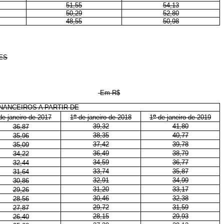
51,55
54,13
50,29
52,80
48,55
50,98
ES
Em R$
NANCEIROS A PARTIR DE
o
o
e janeiro de 2017
1
de janeiro de 2018
1
de janeiro de 2019
39,32
41,80
36,87
38,35
40,77
35,96
37,42
39,78
35,09
36,49
38,79
34,22
34,59
36,77
32,44
33,74
35,87
31,64
32,91
34,99
30,86
31,20
33,17
29,26
30,46
32,38
28,56
29,72
31,59
27,87
28,15
29,93
26,40