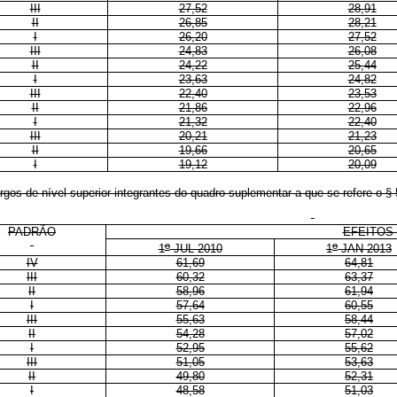
III
27,52
28,91
II
26,85
28,21
I
26,20
27,52
III
24,83
26,08
II
24,22
25,44
I
23,63
24,82
III
22,40
23,53
II
21,86
22,96
I
21,32
22,40
III
20,21
21,23
II
19,66
20,65
I
19,12
20,09
os de nível superior integrantes do quadro suplementar a que se refere o § 
PADRÃO
EFEITOS 
o
o
1
JUL 2010
1
JAN 2013
IV
61,69
64,81
III
60,32
63,37
II
58,96
61,94
I
57,64
60,55
III
55,63
58,44
II
54,28
57,02
I
52,95
55,62
III
51,05
53,63
II
49,80
52,31
I
48,58
51,03