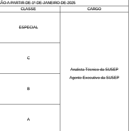
ÃO A PARTIR DE 1º DE JANEIRO DE 2025
CLASSE
CARGO
ESPECIAL
C
Analista Técnico da
SUSEP
Agente Executivo da
SUSEP
B
A