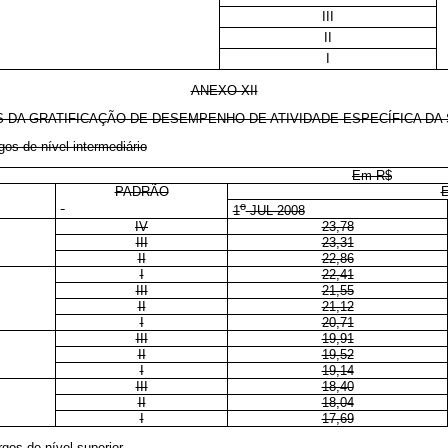
III
II
I
ANEXO XII
 DA GRATIFICAÇÃO DE DESEMPENHO DE ATIVIDADE ESPECÍFICA DA
s de nível intermediário
Em R$
PADRÃO
o
1
JUL 2008
IV
23,78
III
23,31
II
22,86
I
22,41
III
21,55
II
21,12
I
20,71
III
19,91
II
19,52
I
19,14
III
18,40
II
18,04
I
17,69
os de nível superior