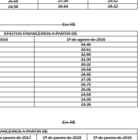
27,39
29,12
25,68
26,64
28,32
24,98
m R$
EFEITOS FINANCEIROS A PARTIR DE
o
 2015
1
de agosto de 2016
34,46
33,61
32,80
31,99
30,32
29,58
28,85
27,35
26,70
26,05
24,68
24,00
23,35
Em R$
NANCEIROS A PARTIR DE
o
o
e janeiro de 2017
1
de janeiro de 2018
1
de janeiro de 2019