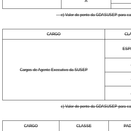
A
e) Valor do ponto da GDASUSEP para c
CARGO
CL
ESP
Cargos de Agente Executivo da
SUSEP
c) Valor do ponto da GDASUSEP para car
CARGO
CLASSE
PA