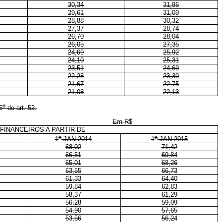
30,34
31,86
29,61
31,09
28,88
30,32
27,37
28,74
26,70
28,04
26,05
27,35
24,69
25,92
24,10
25,31
23,51
24,69
22,28
23,39
21,67
22,75
21,08
22,13
o
5
do art. 52.
Em R$
FINANCEIROS A PARTIR DE
o
o
1
JAN 2014
1
JAN 2015
68,02
71,42
66,51
69,84
65,01
68,26
63,55
66,73
61,33
64,40
59,84
62,83
58,37
61,29
56,28
59,09
54,90
57,65
53,56
56,24