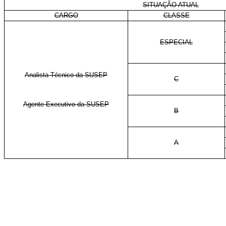
SITUAÇÃO ATUAL
CARGO
CLASSE
ESPECIAL
Analista Técnico da
SUSEP
C
Agente Executivo da
SUSEP
B
A