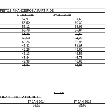
FEITOS FINANCEIROS A PARTIR DE
o
o
1
JUL 2009
1
JUL 2010
57,91
61,69
56,50
60,32
55,12
58,96
53,78
57,64
51,76
55,63
50,50
54,28
49,26
52,95
47,42
51,05
46,26
49,80
45,13
48,58
43,44
46,76
42,38
45,62
41,34
44,04
Em R$
FINANCEIROS A PARTIR DE
o
o
1
JAN 2014
1
JAN 2015
31,10
32,66