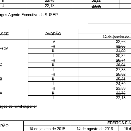
22,75
II
24,00
22,13
I
23,35
argos
Agente Executivo da SUSEP:
E
ASSE
PADRÃO
o
1
de janeiro de
IV
32,66
III
31,86
ECIAL
II
31,09
I
30,32
III
28,74
C
II
28,04
I
27,35
III
25,92
B
II
25,31
I
24,69
III
23,39
A
II
22,75
I
22,13
gos de nível superior
EFEITOS FI
DRÃO
o
o
o
1
de janeiro de 2015
1
de agosto de 2016
1
d