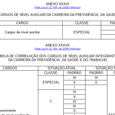
ANEXO XXXVI
(Vide Lei nº 11,784, de 2008 Vigência)
ARGOS DE NÍVEL AUXILIAR DA CARREIRA DA PREVIDÊNCIA, DA SAÚ
CARGO
CLASSE
PA
Cargos de nível auxiliar
ESPECIAL
ANEXO XXXVII
(Vide Lei nº 11,784, de 2008 Vigência)
BELA DE CORRELAÇÃO DOS CARGOS DE NÍVEL AUXILIAR INTEGRAN
DA CARREIRA DA PREVIDÊNCIA, DA SAÚDE E DO TRABALHO
CARGOS
SITUAÇÃO ATUAL
SITUAÇÃO 
CLASSE
PADRÃO
PADRÃO
III
III
ESPECIAL
II
II
I
VI
V
C
IV
III
provimento
II