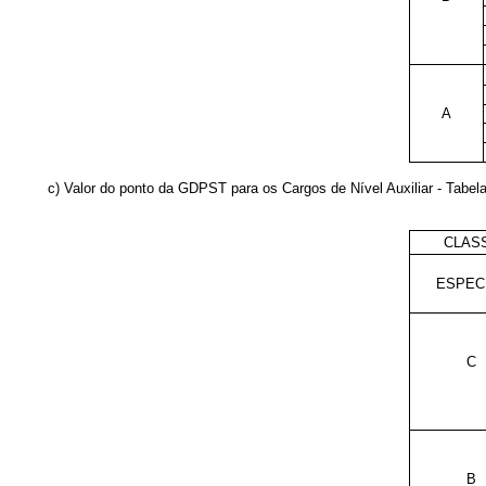
A
c) Valor do ponto da GDPST para os Cargos de Nível Auxiliar - Tabela
CLAS
ESPEC
C
B