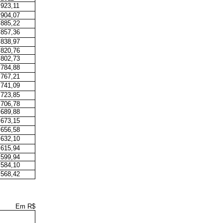
.923,11
.904,07
.885,22
.857,36
.838,97
.820,76
.802,73
.784,88
.767,21
.741,09
.723,85
.706,78
.689,88
.673,15
.656,58
.632,10
.615,94
.599,94
.584,10
.568,42
Em R$