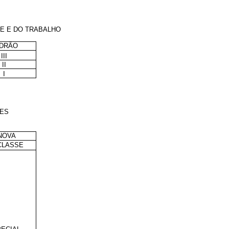
DE E DO TRABALHO
DRÃO
III
II
I
TES
NOVA
CLASSE