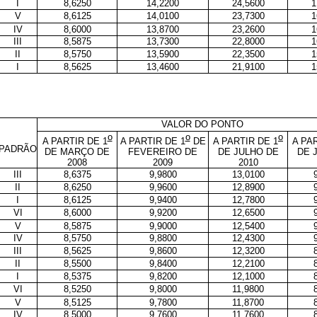
I
8,6250
14,2200
24,5600
1
V
8,6125
14,0100
23,7300
1
IV
8,6000
13,8700
23,2600
1
III
8,5875
13,7300
22,8000
1
II
8,5750
13,5900
22,3500
1
I
8,5625
13,4600
21,9100
1
VALOR DO PONTO
o
o
o
A PARTIR DE 1
A PARTIR DE 1
DE
A PARTIR DE 1
A PA
PADRÃO
DE MARÇO DE
FEVEREIRO DE
DE JULHO DE
DE 
2008
2009
2010
III
8,6375
9,9800
13,0100
II
8,6250
9,9600
12,8900
I
8,6125
9,9400
12,7800
VI
8,6000
9,9200
12,6500
V
8,5875
9,9000
12,5400
IV
8,5750
9,8800
12,4300
III
8,5625
9,8600
12,3200
II
8,5500
9,8400
12,2100
I
8,5375
9,8200
12,1000
VI
8,5250
9,8000
11,9800
V
8,5125
9,7800
11,8700
IV
8,5000
9,7600
11,7600