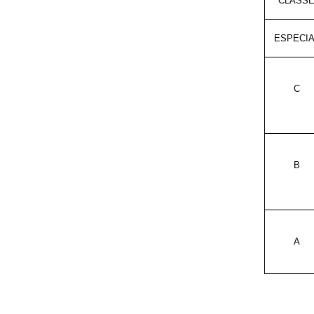
CLASS
ESPECIA
C
B
A