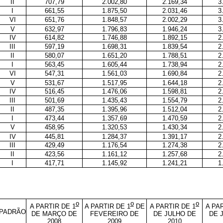
II
707,79
2.002,80
2.169,34
3
I
661,55
1.875,50
2.031,46
3
VI
651,76
1.848,57
2.002,29
3
V
632,97
1.796,83
1.946,24
3
IV
614,82
1.746,88
1.892,15
2
III
597,19
1.698,31
1.839,54
2
II
580,07
1.651,20
1.788,51
2
I
563,45
1.605,44
1.738,94
2
VI
547,31
1.561,03
1.690,84
2
V
531,67
1.517,95
1.644,18
2
IV
516,45
1.476,06
1.598,81
2
III
501,69
1.435,43
1.554,79
2
II
487,35
1.395,96
1.512,04
2
I
473,44
1.357,69
1.470,59
2
V
458,95
1.320,53
1.430,34
2
IV
445,81
1.284,37
1.391,17
2
III
429,49
1.176,54
1.274,38
2
II
423,56
1.161,12
1.257,68
2
I
417,71
1.145,92
1.241,21
1
o
o
o
A PARTIR DE 1
A PARTIR DE 1
DE
A PARTIR DE 1
A PA
PADRÃO
DE MARÇO DE
FEVEREIRO DE
DE JULHO DE
DE 
2008
2009
2010