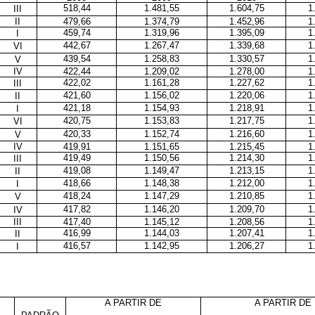
518,44
1.481,55
1.604,75
1
III
II
479,66
1.374,79
1.452,96
1
459,74
1.319,96
1.395,09
1
I
442,67
1.267,47
1.339,68
1
VI
439,54
1.258,83
1.330,57
1
V
IV
422,44
1.209,02
1.278,00
1
422,02
1.161,28
1.227,62
1
III
421,60
1.156,02
1.220,06
1
II
421,18
1.154,93
1.218,91
1
I
420,75
1.153,83
1.217,75
1
VI
420,33
1.152,74
1.216,60
1
V
IV
419,91
1.151,65
1.215,45
1
419,49
1.150,56
1.214,30
1
III
419,08
1.149,47
1.213,15
1
II
418,66
1.148,38
1.212,00
1
I
418,24
1.147,29
1.210,85
1
V
417,82
1.146,20
1.209,70
1
IV
III
417,40
1.145,12
1.208,56
1
416,99
1.144,03
1.207,41
1
II
416,57
1.142,95
1.206,27
1
I
A PARTIR DE
A PARTIR DE