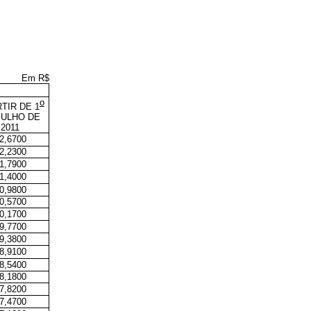
Em R$
o
RTIR DE 1
JULHO DE
2011
2,6700
2,2300
1,7900
1,4000
0,9800
0,5700
0,1700
9,7700
9,3800
8,9100
8,5400
8,1800
7,8200
7,4700