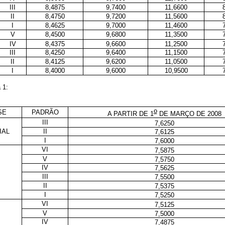
III
8,4875
9,7400
11,6600
II
8,4750
9,7200
11,5600
I
8,4625
9,7000
11,4600
V
8,4500
9,6800
11,3500
IV
8,4375
9,6600
11,2500
III
8,4250
9,6400
11,1500
II
8,4125
9,6200
11,0500
I
8,4000
9,6000
10,9500
 1:
o
SE
PADRÃO
A PARTIR DE 1
DE MARÇO DE 2008
III
7,6250
IAL
II
7,6125
I
7,6000
VI
7,5875
V
7,5750
IV
7,5625
III
7,5500
II
7,5375
I
7,5250
VI
7,5125
V
7,5000
IV
7,4875