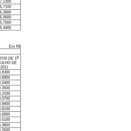
7,1300
6,7100
6,3800
6,0600
5,7500
5,4400
Em R$
o
RTIR DE 1
JULHO DE
2011
9,8300
9,6800
9,5400
9,3500
9,2100
9,0700
8,9400
8,8100
8,6800
8,5100
8,3800
8,2600