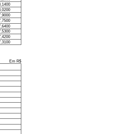
8,1400
8,0200
7,9000
7,7500
7,6400
7,5300
7,4200
7,3100
Em R$