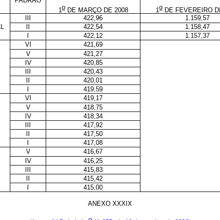
E
PADRÃO
o
o
1
DE MARÇO DE 2008
1
DE FEVEREIRO DE
III
422,96
1.159,57
L
II
422,54
1.158,47
I
422,12
1.157,37
VI
421,69
V
421,27
IV
420,85
III
420,43
II
420,01
I
419,59
VI
419,17
V
418,75
IV
418,34
III
417,92
II
417,50
I
417,08
V
416,67
IV
416,25
III
415,83
II
415,42
I
415,00
ANEXO XXXIX
o