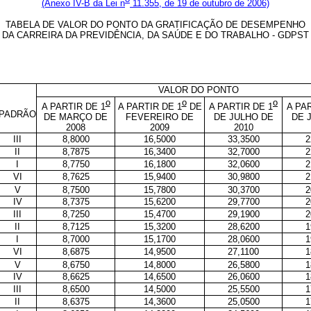
(Anexo IV-B da Lei n
11.355, de 19 de outubro de 2006)
TABELA DE VALOR DO PONTO DA GRATIFICAÇÃO DE DESEMPENHO
DA CARREIRA DA PREVIDÊNCIA, DA SAÚDE E DO TRABALHO - GDPST
VALOR DO PONTO
o
o
o
A PARTIR DE 1
A PARTIR DE 1
DE
A PARTIR DE 1
A PA
PADRÃO
DE MARÇO DE
FEVEREIRO DE
DE JULHO DE
DE 
2008
2009
2010
III
8,8000
16,5000
33,3500
2
II
8,7875
16,3400
32,7000
2
I
8,7750
16,1800
32,0600
2
VI
8,7625
15,9400
30,9800
2
V
8,7500
15,7800
30,3700
2
IV
8,7375
15,6200
29,7700
2
III
8,7250
15,4700
29,1900
2
II
8,7125
15,3200
28,6200
1
I
8,7000
15,1700
28,0600
1
VI
8,6875
14,9500
27,1100
1
V
8,6750
14,8000
26,5800
1
IV
8,6625
14,6500
26,0600
1
III
8,6500
14,5000
25,5500
1
II
8,6375
14,3600
25,0500
1