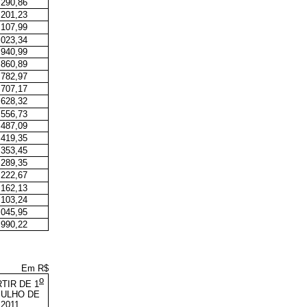
.290,86
.201,23
.107,99
.023,34
.940,99
.860,89
.782,97
.707,17
.628,32
.556,73
.487,09
.419,35
.353,45
.289,35
.222,67
.162,13
.103,24
.045,95
.990,22
Em R$
o
RTIR DE 1
JULHO DE
2011