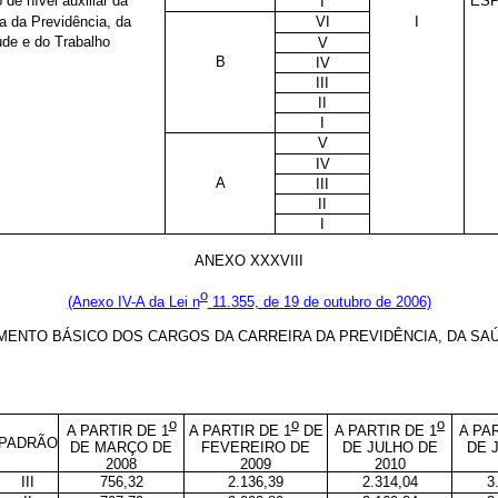
o de nível auxiliar da
ESP
I
ra da Previdência, da
VI
I
de e do Trabalho
V
B
IV
III
II
I
V
IV
A
III
II
I
ANEXO XXXVIII
o
(Anexo IV-A da Lei n
11.355, de 19 de outubro de 2006)
MENTO BÁSICO DOS CARGOS DA CARREIRA DA PREVIDÊNCIA, DA SA
o
o
o
A PARTIR DE 1
A PARTIR DE 1
DE
A PARTIR DE 1
A PA
PADRÃO
DE MARÇO DE
FEVEREIRO DE
DE JULHO DE
DE 
2008
2009
2010
III
756,32
2.136,39
2.314,04
3