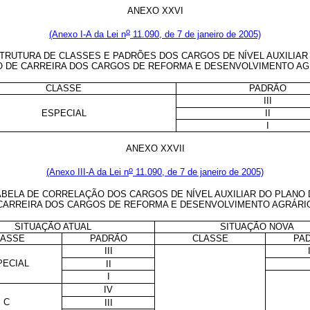
ANEXO XXVI
o
(Anexo I-A da Lei n
11.090, de 7 de janeiro de 2005)
TRUTURA DE CLASSES E PADRÕES DOS CARGOS DE NÍVEL AUXILIAR
O DE CARREIRA DOS CARGOS DE REFORMA E DESENVOLVIMENTO AG
CLASSE
PADRÃO
III
ESPECIAL
II
I
ANEXO XXVII
o
(Anexo III-A da Lei n
11.090, de 7 de janeiro de 2005)
ABELA DE CORRELAÇÃO DOS CARGOS DE NÍVEL AUXILIAR DO PLANO 
CARREIRA DOS CARGOS DE REFORMA E DESENVOLVIMENTO AGRÁRI
SITUAÇÃO ATUAL
SITUAÇÃO NOVA
LASSE
PADRÃO
CLASSE
PA
III
PECIAL
II
I
IV
C
III