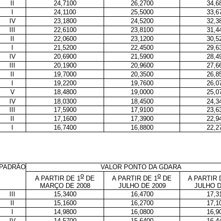
II
24,7100
26,2700
34,6
I
24,1100
25,5000
33,6
IV
23,1800
24,5200
32,3
III
22,6100
23,8100
31,4
II
22,0600
23,1200
30,5
I
21,5200
22,4500
29,6
IV
20,6900
21,5900
28,4
III
20,1900
20,9600
27,6
II
19,7000
20,3500
26,8
I
19,2200
19,7600
26,0
V
18,4800
19,0000
25,0
IV
18,0300
18,4500
24,3
III
17,5900
17,9100
23,6
II
17,1600
17,3900
22,9
I
16,7400
16,8800
22,2
PADRÃO
VALOR PONTO DA GDARA
o
o
A PARTIR DE 1
DE
A PARTIR DE 1
DE
A PARTIR 
MARÇO DE 2008
JULHO DE 2009
JULHO D
III
15,3400
16,4700
17,3
II
15,1600
16,2700
17,1
I
14,9800
16,0800
16,9
IV
14,5700
15,6400
16,4