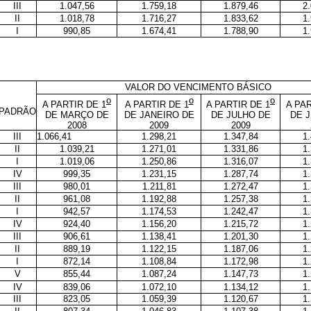
III
1.047,56
1.759,18
1.879,46
2
II
1.018,78
1.716,27
1.833,62
1
I
990,85
1.674,41
1.788,90
1
VALOR DO VENCIMENTO BÁSICO
o
o
o
A PARTIR DE 1
A PARTIR DE 1
A PARTIR DE 1
A PAR
PADRÃO
DE MARÇO DE
DE JANEIRO DE
DE JULHO DE
DE 
2008
2009
2009
III
1.066,41
1.298,21
1.347,84
1
II
1.039,21
1.271,01
1.331,86
1
I
1.019,06
1.250,86
1.316,07
1
IV
999,35
1.231,15
1.287,74
1
III
980,01
1.211,81
1.272,47
1
II
961,08
1.192,88
1.257,38
1
I
942,57
1.174,53
1.242,47
1
IV
924,40
1.156,20
1.215,72
1
III
906,61
1.138,41
1.201,30
1
II
889,19
1.122,15
1.187,06
1
I
872,14
1.108,84
1.172,98
1
V
855,44
1.087,24
1.147,73
1
IV
839,06
1.072,10
1.134,12
1
III
823,05
1.059,39
1.120,67
1