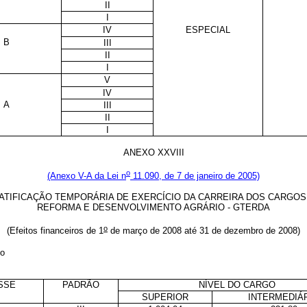
II
I
IV
ESPECIAL
B
III
II
I
V
IV
A
III
II
I
ANEXO XXVIII
o
(Anexo V-A da Lei n
11.090, de 7 de janeiro de 2005)
ATIFICAÇÃO TEMPORÁRIA DE EXERCÍCIO DA CARREIRA DOS CARGOS
REFORMA E DESENVOLVIMENTO AGRÁRIO - GTERDA
o
(Efeitos financeiros de 1
de março de 2008 até 31 de dezembro de 2008)
io
SSE
PADRÃO
NÍVEL DO CARGO
SUPERIOR
INTERMEDIÁ