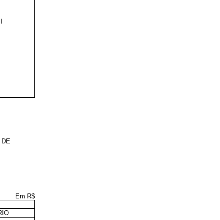
I
 DE
Em R$
RIO