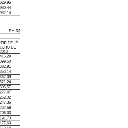
.029,95
.980,44
.932,14
Em R$
o
TIR DE 1
JULHO DE
2010
.416,29
.399,50
.382,91
.353,14
.337,09
.321,24
.305,57
.277,47
.262,32
.247,35
.232,56
.206,03
.191,73
.177,60