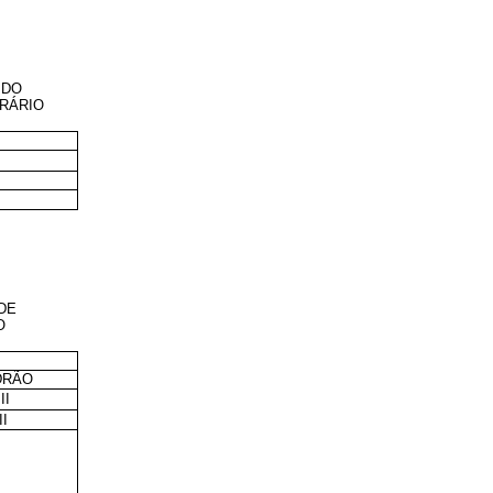
 DO
RÁRIO
DE
O
DRÃO
III
II