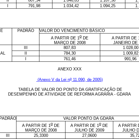
II
807,34
1.046,83
1.107,38
1
I
791,98
1.034,42
1.094,25
1
SE
PADRÃO
VALOR DO VENCIMENTO BÁSICO
o
A PARTIR DE 1
DE
A PARTIR DE 
MARÇO DE 2008
JANEIRO DE 
III
807,83
1.028,00
IAL
II
784,30
1.009,82
I
761,46
991,96
ANEXO XXX
o
(Anexo V da Lei n
11.090, de 2005)
TABELA DE VALOR DO PONTO DA GRATIFICAÇÃO DE
DESEMPENHO DE ATIVIDADE DE REFORMA AGRÁRIA - GDARA
PADRÃO
VALOR PONTO DA GDARA
o
o
A PARTIR DE 1
DE
A PARTIR DE 1
DE
A PARTIR 
MARÇO DE 2008
JULHO DE 2009
JULHO D
III
25,3300
27,0600
35,7