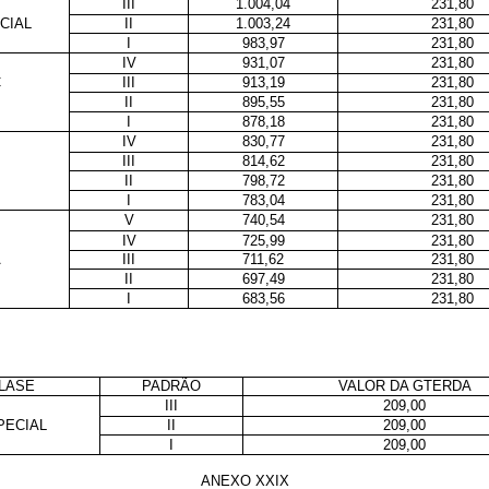
III
1.004,04
231,80
CIAL
II
1.003,24
231,80
I
983,97
231,80
IV
931,07
231,80
C
III
913,19
231,80
II
895,55
231,80
I
878,18
231,80
IV
830,77
231,80
B
III
814,62
231,80
II
798,72
231,80
I
783,04
231,80
V
740,54
231,80
IV
725,99
231,80
A
III
711,62
231,80
II
697,49
231,80
I
683,56
231,80
LASE
PADRÃO
VALOR DA GTERDA
III
209,00
PECIAL
II
209,00
I
209,00
ANEXO XXIX