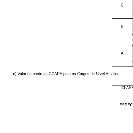
C
B
A
c) Valor do ponto da GDARA para os Cargos de Nível Auxiliar
CLAS
ESPEC