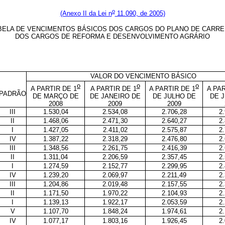
o
(Anexo II da Lei n
11.090, de 2005)
BELA DE VENCIMENTOS BÁSICOS DOS CARGOS DO PLANO DE CARRE
DOS CARGOS DE REFORMA E DESENVOLVIMENTO AGRÁRIO
VALOR DO VENCIMENTO BÁSICO
o
o
o
A PARTIR DE 1
A PARTIR DE 1
A PARTIR DE 1
A PAR
PADRÃO
DE MARÇO DE
DE JANEIRO DE
DE JULHO DE
DE 
2008
2009
2009
III
1.530,04
2.534,08
2.706,28
2
II
1.468,06
2.471,30
2.640,27
2
I
1.427,05
2.411,02
2.575,87
2
IV
1.387,22
2.318,29
2.476,80
2
III
1.348,56
2.261,75
2.416,39
2
II
1.311,04
2.206,59
2.357,45
2
I
1.274,59
2.152,77
2.299,95
2
IV
1.239,20
2.069,97
2.211,49
2
III
1.204,86
2.019,48
2.157,55
2
II
1.171,50
1.970,22
2.104,93
2
I
1.139,13
1.922,17
2.053,59
2
V
1.107,70
1.848,24
1.974,61
2
IV
1.077,17
1.803,16
1.926,45
2