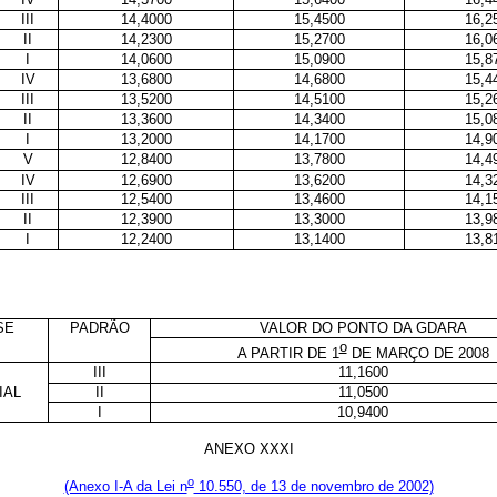
III
14,4000
15,4500
16,2
II
14,2300
15,2700
16,0
I
14,0600
15,0900
15,8
IV
13,6800
14,6800
15,4
III
13,5200
14,5100
15,2
II
13,3600
14,3400
15,0
I
13,2000
14,1700
14,9
V
12,8400
13,7800
14,4
IV
12,6900
13,6200
14,3
III
12,5400
13,4600
14,1
II
12,3900
13,3000
13,9
I
12,2400
13,1400
13,8
SE
PADRÃO
VALOR DO PONTO DA GDARA
o
A PARTIR DE 1
DE MARÇO DE 2008
III
11,1600
IAL
II
11,0500
I
10,9400
ANEXO XXXI
o
(Anexo I-A da Lei n
10.550, de 13 de novembro de 2002)