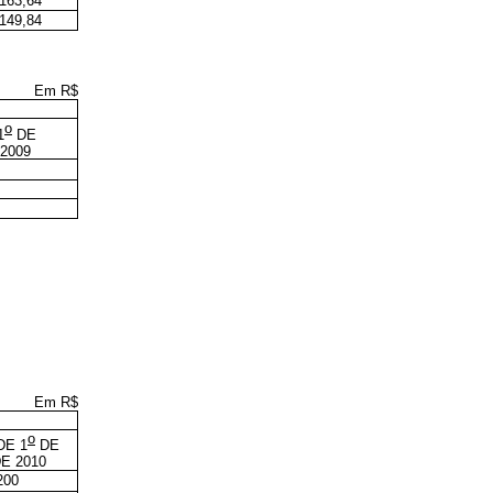
.163,64
.149,84
Em R$
o
1
DE
2009
Em R$
o
DE 1
DE
E 2010
200