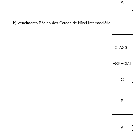
A
b) Vencimento Básico dos Cargos de Nível Intermediário
CLASSE
ESPECIAL
C
B
A