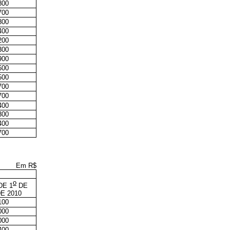
800
700
800
400
200
300
900
600
500
700
700
400
300
400
700
Em R$
o
DE 1
DE
E 2010
100
000
000
400