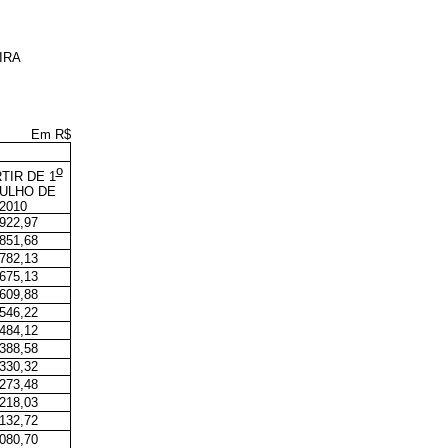
IRA
Em R$
o
TIR DE 1
JULHO DE
2010
.922,97
.851,68
.782,13
.675,13
.609,88
.546,22
.484,12
.388,58
.330,32
.273,48
.218,03
.132,72
.080,70