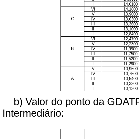
I
14,6100
VI
14,1800
V
13,9000
C
IV
13,6300
III
13,3600
II
13,1000
I
12,8400
VI
12,4700
V
12,2300
B
IV
11,9900
III
11,7500
II
11,5200
I
11,2900
V
10,9600
IV
10,7500
A
III
10,5400
II
10,3300
I
10,1300
b) Valor do ponto da GDATP
Intermediário: