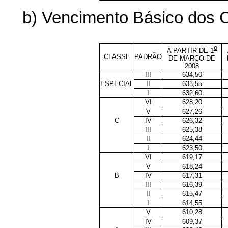
b) Vencimento Básico dos C
o
A PARTIR DE 1
CLASSE
PADRÃO
DE MARÇO DE
2008
III
634,50
ESPECIAL
II
633,55
I
632,60
VI
628,20
V
627,26
C
IV
626,32
III
625,38
II
624,44
I
623,50
VI
619,17
V
618,24
B
IV
617,31
III
616,39
II
615,47
I
614,55
V
610,28
IV
609,37