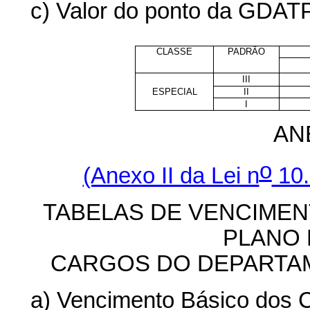
c) Valor do ponto da GDATPF
CLASSE
PADRÃO
III
ESPECIAL
II
I
AN
o
(Anexo II da Lei n
10.
TABELAS DE VENCIME
PLANO 
CARGOS DO DEPARTAM
a) Vencimento Básico dos C