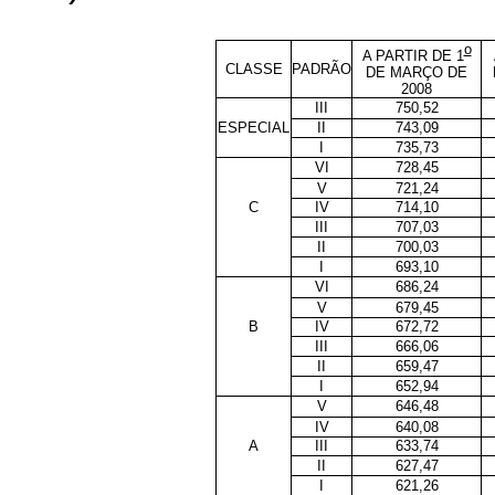
o
A PARTIR DE 1
CLASSE
PADRÃO
DE MARÇO DE
2008
III
750,52
ESPECIAL
II
743,09
I
735,73
VI
728,45
V
721,24
C
IV
714,10
III
707,03
II
700,03
I
693,10
VI
686,24
V
679,45
B
IV
672,72
III
666,06
II
659,47
I
652,94
V
646,48
IV
640,08
A
III
633,74
II
627,47
I
621,26