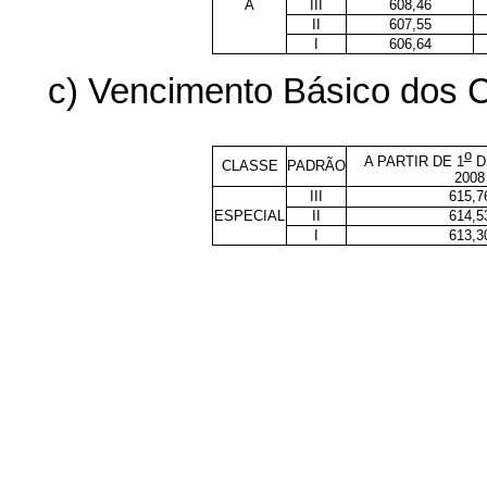
A
III
608,46
II
607,55
I
606,64
c) Vencimento Básico dos Ca
o
A PARTIR DE 1
D
CLASSE
PADRÃO
2008
III
615,7
ESPECIAL
II
614,5
I
613,3