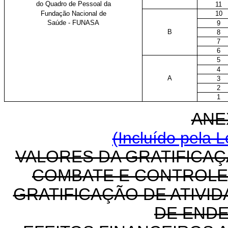
do Quadro de Pessoal da
11
Fundação Nacional de
10
Saúde - FUNASA
9
B
8
7
6
5
4
A
3
2
1
ANE
(Incluído pela L
VALORES DA GRATIFICAÇ
COMBATE E CONTROLE 
GRATIFICAÇÃO DE ATIVI
DE ENDE