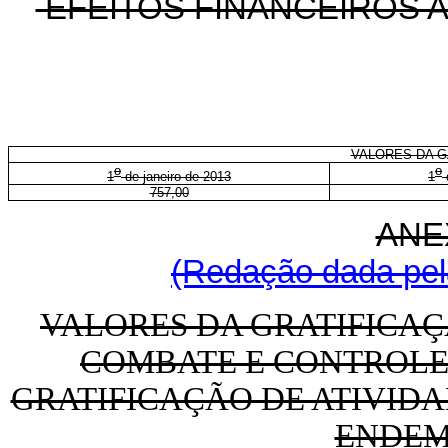
EFEITOS FINANCEIROS A
VALORES DA G
o
o
1
de janeiro de 2013
1
757,00
ANE
(Redação dada pela
VALORES DA GRATIFICAÇ
COMBATE E CONTROLE 
GRATIFICAÇÃO DE ATIVID
ENDEM