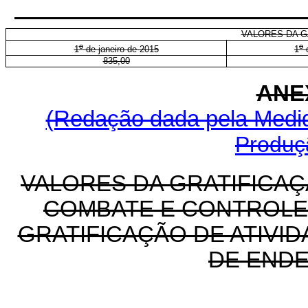
Em
VALORES DA G
o
o
1
de janeiro de 2015
1
d
835,00
ANE
(Redação dada pela Medida
Produçã
VALORES DA GRATIFICAÇ
COMBATE E CONTROLE 
GRATIFICAÇÃO DE ATIVI
DE ENDE