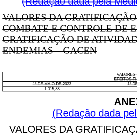
(Redação dada pela Medid
VALORES DA GRATIFICAÇÃO 
COMBATE E CONTROLE DE E
GRATIFICAÇÃO DE ATIVIDA
ENDEMIAS – GACEN
VALORES 
EFEITOS F
1º DE MAIO DE 2023
1º D
1.015,88
ANE
(Redação dada pela
VALORES DA GRATIFICAÇ