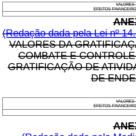
VALORES 
EFEITOS FINANCEIROS
ANE
(Redação dada pela Lei nº 14
VALORES DA GRATIFICAÇ
COMBATE E CONTROLE 
GRATIFICAÇÃO DE ATIVI
DE ENDE
VALORES 
EFEITOS FINANCEIROS
ANE