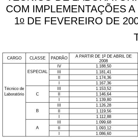
COM IMPLEMENTAÇÕES A 
o
1
DE FEVEREIRO DE 200
T
o
A PARTIR DE 1
DE ABRIL DE
CARGO
CLASSE
PADRÃO
2008
IV
1.188,50
ESPECIAL
III
1.181,41
II
1.174,36
I
1.167,36
Técnico de
III
1.153,52
Laboratório
C
II
1.146,64
I
1.139,80
III
1.126,28
B
II
1.119,56
I
1.112,88
III
1.099,68
A
II
1.093,12
I
1.086,60