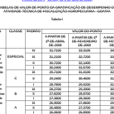
TABELAS DE VALOR DE PONTO DA GRATIFICAÇÃO DE DESEMPENHO D
ATIVIDADE TÉCNICA DE FISCALIZAÇÃO AGROPECUÁRIA - GDATFA
Tabela I
S
CLASSE
PADRÃO
VALOR DO PONTO
A PARTIR DE
o
A PARTIR DE 1
A PAR
o
1
DE ABRIL
DE FEVEREIRO
DE FE
DE 2008
DE 2009
DE
IV
31,7100
33,3105
34
e
ESPECIAL
III
31,2100
32,7200
33
o
 e
II
30,7200
32,1400
33
 de
I
30,2400
31,5700
32
de
III
29,7100
31,0100
32
C
II
29,2400
30,4600
31
e
I
28,7800
29,9200
31
es
III
28,2700
29,3900
30
ias
B
II
27,8200
28,8700
30
de
I
27,3800
28,3600
29
io
III
26,9000
27,8600
29
A
II
26,4800
27,3700
28
I
26,0600
26,8900
28