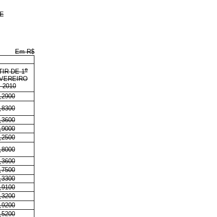
E
Em R$
o
TIR DE 1
VEREIRO
 2010
,2900
,8300
,3600
,9000
,2500
,8000
,3600
,7500
,3300
,9100
,3200
,9200
,5200