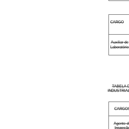
CARGO
Auxiliar de
Laboratório
TABELA 
INDUSTRIA
CARGO
Agente d
Inspeçã