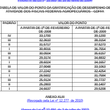
(Anexo IV da Lei n
10.883, de 16 de junho de 2004)
TABELA DE VALOR DO PONTO DA GRATIFICAÇÃO DE DESEMPENHO D
ATIVIDADE DOS FISCAIS FEDERAIS AGROPECUÁRIOS - GDFFA
PADRÃO
VALOR DO PONTO
o
o
A PARTIR DE 1
DE FEVEREIRO
A PARTIR DE 1
DE FE
DE 2008
DE 2009
IV
33,1700
39,1200
III
32,3610
38,3154
II
31,5717
37,5273
I
30,8016
36,7554
III
30,0504
35,6157
II
29,3174
34,8832
I
28,6024
34,1657
III
27,9048
33,1063
II
27,2242
32,4254
I
26,5602
31,7584
III
25,9124
30,7737
II
25,2803
30,1407
I
24,6637
29,5208
ANEXO XLIII
(Revogado pela Lei nº 12.277, de 2010)
o
(Anexo da Lei n
10.484, de 3 de julho de 2002)