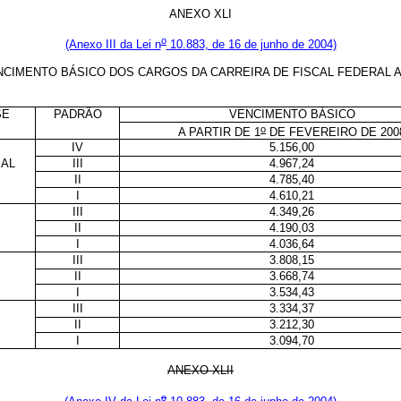
ANEXO XLI
o
(Anexo III da Lei n
10.883, de 16 de junho de 2004)
NCIMENTO BÁSICO DOS CARGOS DA CARREIRA DE FISCAL FEDERAL
SE
PADRÃO
VENCIMENTO BÁSICO
o
A PARTIR DE 1
DE FEVEREIRO DE 200
IV
5.156,00
IAL
III
4.967,24
II
4.785,40
I
4.610,21
III
4.349,26
II
4.190,03
I
4.036,64
III
3.808,15
II
3.668,74
I
3.534,43
III
3.334,37
II
3.212,30
I
3.094,70
ANEXO XLII
o