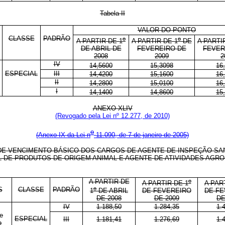
Tabela II
VALOR DO PONTO
CLASSE
PADRÃO
o
o
A PARTIR DE 1
A PARTIR DE 1
DE
A PARTI
DE ABRIL DE
FEVEREIRO DE
FEVER
2008
2009
2
IV
14,5600
15,3098
16
ESPECIAL
III
14,4200
15,1600
16
II
14,2800
15,0100
16
I
14,1400
14,8600
15
ANEXO XLIV
(Revogado pela Lei nº 12.277, de 2010)
o
(Anexo IX da Lei n
11.090, de 7 de janeiro de 2005)
DE VENCIMENTO BÁSICO DOS CARGOS DE AGENTE DE INSPEÇÃO SAN
L DE PRODUTOS DE ORIGEM ANIMAL E AGENTE DE ATIVIDADES AGR
A PARTIR DE
o
A PARTIR DE 1
A PAR
o
S
CLASSE
PADRÃO
1
DE ABRIL
DE FEVEREIRO
DE FE
DE 2008
DE 2009
DE
IV
1.188,50
1.284,35
1.
e
ESPECIAL
III
1.181,41
1.276,69
1.
o