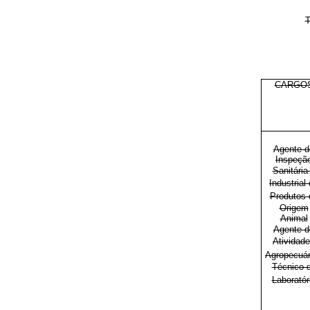
CARGO
Agente d
Inspeçã
Sanitária
Industrial
Produtos 
Origem
Animal
Agente d
Atividad
Agropecuár
Técnico 
Laboratór