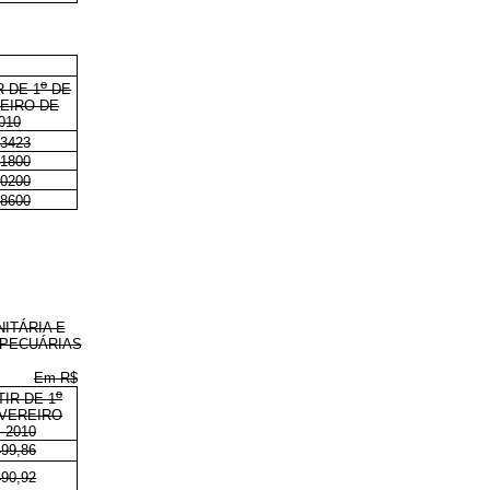
o
R DE 1
DE
EIRO DE
010
,3423
,1800
,0200
,8600
ITÁRIA E
OPECUÁRIAS
Em R$
o
TIR DE 1
VEREIRO
 2010
499,86
490,92