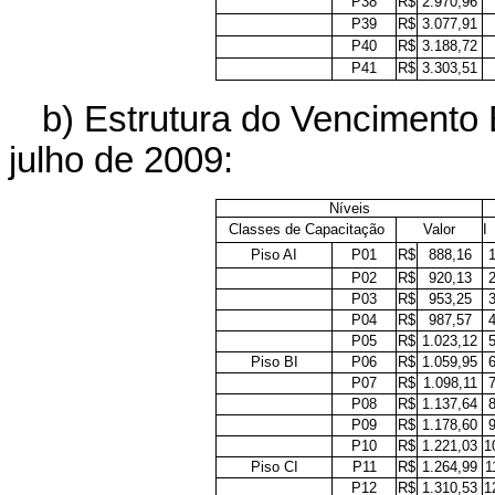
P38
R$
2.970,96
P39
R$
3.077,91
P40
R$
3.188,72
P41
R$
3.303,51
b) Estrutura do Vencimento
julho de 2009:
Níveis
Classes de Capacitação
Valor
I
Piso AI
P01
R$
888,16
P02
R$
920,13
P03
R$
953,25
P04
R$
987,57
P05
R$
1.023,12
Piso BI
P06
R$
1.059,95
P07
R$
1.098,11
P08
R$
1.137,64
P09
R$
1.178,60
P10
R$
1.221,03
1
Piso CI
P11
R$
1.264,99
1
P12
R$
1.310,53
1