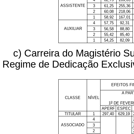
ASSISTENTE
3
61,25
255,36
2
60,08
218,06
1
58,92
167,01
4
57,75
92,31
AUXILIAR
3
56,58
88,80
2
55,42
85,40
1
54,25
82,09
c) Carreira do Magistério S
Regime de Dedicação Exclusi
EFEITOS F
A PAR
CLASSE
NÍVEL
o
1
DE FEVERE
APERF
ESPEC
TITULAR
1
297,40
629,19
4
ASSOCIADO
3
2