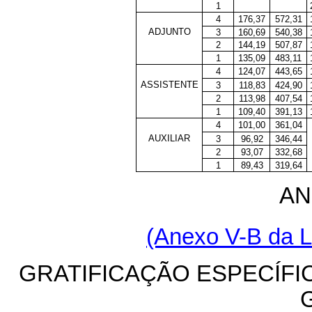
1
4
176,37
572,31
ADJUNTO
3
160,69
540,38
2
144,19
507,87
1
135,09
483,11
4
124,07
443,65
ASSISTENTE
3
118,83
424,90
2
113,98
407,54
1
109,40
391,13
4
101,00
361,04
AUXILIAR
3
96,92
346,44
2
93,07
332,68
1
89,43
319,64
AN
(Anexo
V-B da L
GRATIFICAÇÃO ESPECÍFI