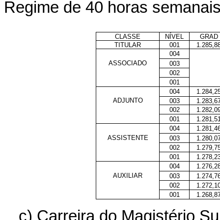
Regime de 40 horas semanai
CLASSE
NÍVEL
GRAD
TITULAR
001
1.285,8
004
ASSOCIADO
003
002
001
004
1.284,2
ADJUNTO
003
1.283,6
002
1.282,0
001
1.281,5
004
1.281,4
ASSISTENTE
003
1.280,0
002
1.279,7
001
1.278,2
004
1.276,2
AUXILIAR
003
1.274,7
002
1.272,1
001
1.268,8
c) Carreira do Magistério S