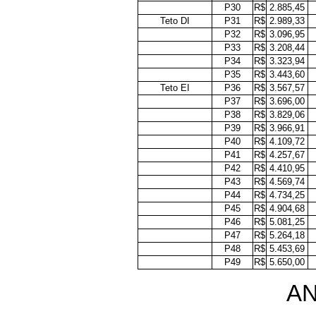
P30
R$
2.885,45
Teto DI
P31
R$
2.989,33
P32
R$
3.096,95
P33
R$
3.208,44
P34
R$
3.323,94
P35
R$
3.443,60
Teto EI
P36
R$
3.567,57
P37
R$
3.696,00
P38
R$
3.829,06
P39
R$
3.966,91
P40
R$
4.109,72
P41
R$
4.257,67
P42
R$
4.410,95
P43
R$
4.569,74
P44
R$
4.734,25
P45
R$
4.904,68
P46
R$
5.081,25
P47
R$
5.264,18
P48
R$
5.453,69
P49
R$
5.650,00
AN