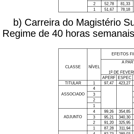
2
52,78
81,33
1
51,67
78,18
b) Carreira do Magistério S
Regime de 40 horas semanai
EFEITOS F
A PAR
CLASSE
NÍVEL
o
1
DE FEVERE
APERF
ESPEC
TITULAR
1
97,47
423,27
4
ASSOCIADO
3
2
1
4
99,26
354,85
ADJUNTO
3
95,21
340,30
2
91,20
325,95
1
87,28
311,94
4
82,73
289,03