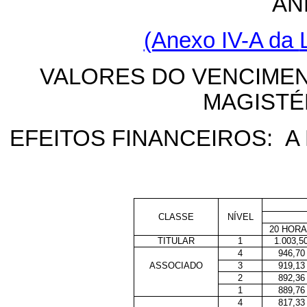
AN
(Anexo IV-A da
VALORES DO VENCIMEN
MAGISTÉ
EFEITOS FINANCEIROS: A 
CLASSE
NÍVEL
20 HOR
TITULAR
1
1.003,5
4
946,70
ASSOCIADO
3
919,13
2
892,36
1
889,76
4
817,33