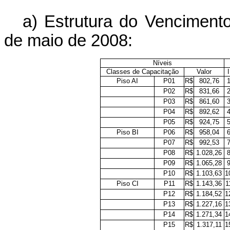
a) Estrutura do Venciment
de maio de 2008:
Níveis
Classes de Capacitação
Valor
I
Piso AI
P01
R$
802,76
P02
R$
831,66
P03
R$
861,60
P04
R$
892,62
P05
R$
924,75
Piso BI
P06
R$
958,04
P07
R$
992,53
P08
R$
1.028,26
P09
R$
1.065,28
P10
R$
1.103,63
1
Piso CI
P11
R$
1.143,36
1
P12
R$
1.184,52
1
P13
R$
1.227,16
1
P14
R$
1.271,34
1
P15
R$
1.317,11
1