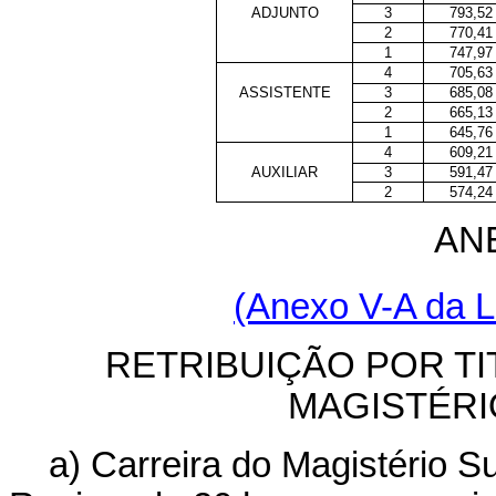
ADJUNTO
3
793,52
2
770,41
1
747,97
4
705,63
ASSISTENTE
3
685,08
2
665,13
1
645,76
4
609,21
AUXILIAR
3
591,47
2
574,24
ANE
(Anexo
V-A da L
RETRIBUIÇÃO POR T
MAGISTÉRI
a) Carreira do Magistério S