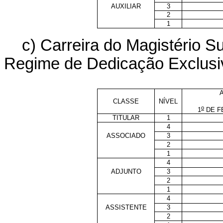
AUXILIAR
3
2
1
c) Carreira do Magistério 
Regime de Dedicação Exclusi
CLASSE
NÍVEL
o
1
DE F
TITULAR
1
4
ASSOCIADO
3
2
1
4
ADJUNTO
3
2
1
4
ASSISTENTE
3
2