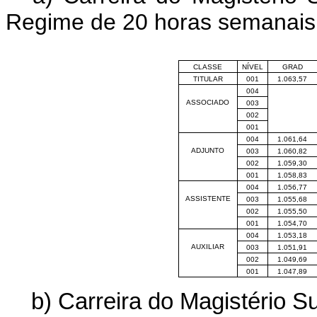
Regime de 20 horas semanais
CLASSE
NÍVEL
GRAD
TITULAR
001
1.063,57
004
ASSOCIADO
003
002
001
004
1.061,64
ADJUNTO
003
1.060,82
002
1.059,30
001
1.058,83
004
1.056,77
ASSISTENTE
003
1.055,68
002
1.055,50
001
1.054,70
004
1.053,18
AUXILIAR
003
1.051,91
002
1.049,69
001
1.047,89
b) Carreira do Magistério S