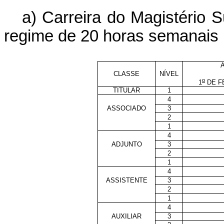
a) Carreira do Magistério 
regime de 20 horas semanais
CLASSE
NÍVEL
o
1
DE F
TITULAR
1
4
ASSOCIADO
3
2
1
4
ADJUNTO
3
2
1
4
ASSISTENTE
3
2
1
4
AUXILIAR
3