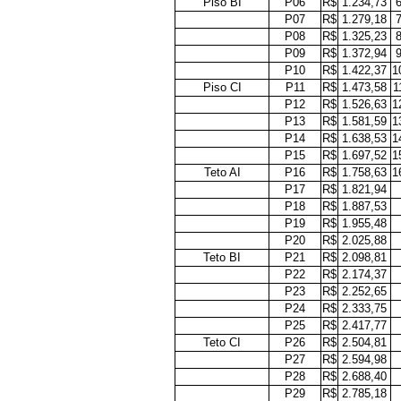
Piso BI
P06
R$
1.234,73
P07
R$
1.279,18
P08
R$
1.325,23
P09
R$
1.372,94
P10
R$
1.422,37
1
Piso CI
P11
R$
1.473,58
1
P12
R$
1.526,63
1
P13
R$
1.581,59
1
P14
R$
1.638,53
1
P15
R$
1.697,52
1
Teto AI
P16
R$
1.758,63
1
P17
R$
1.821,94
P18
R$
1.887,53
P19
R$
1.955,48
P20
R$
2.025,88
Teto BI
P21
R$
2.098,81
P22
R$
2.174,37
P23
R$
2.252,65
P24
R$
2.333,75
P25
R$
2.417,77
Teto CI
P26
R$
2.504,81
P27
R$
2.594,98
P28
R$
2.688,40
P29
R$
2.785,18