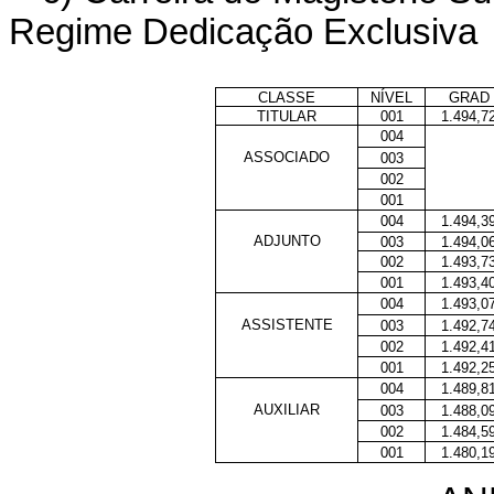
Regime Dedicação Exclusiva
CLASSE
NÍVEL
GRAD
TITULAR
001
1.494,7
004
ASSOCIADO
003
002
001
004
1.494,3
ADJUNTO
003
1.494,0
002
1.493,7
001
1.493,4
004
1.493,0
ASSISTENTE
003
1.492,7
002
1.492,4
001
1.492,2
004
1.489,8
AUXILIAR
003
1.488,0
002
1.484,5
001
1.480,1