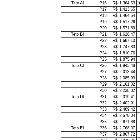
Teto AI
P16
R$
1.364,53
1
P17
R$
1.413,65
P18
R$
1.464,54
P19
R$
1.517,26
P20
R$
1.571,89
Teto BI
P21
R$
1.628,47
P22
R$
1.687,10
P23
R$
1.747,83
P24
R$
1.810,76
P25
R$
1.875,94
Teto CI
P26
R$
1.943,48
P27
R$
2.013,44
P28
R$
2.085,93
P29
R$
2.161,02
P30
R$
2.238,82
Teto DI
P31
R$
2.319,41
P32
R$
2.402,91
P33
R$
2.489,42
P34
R$
2.579,04
P35
R$
2.671,88
Teto EI
P36
R$
2.768,07
P37
R$
2.867,72