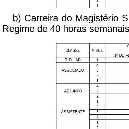
2
1
b) Carreira do Magistério 
Regime de 40 horas semanai
CLASSE
NÍVEL
o
1
DE F
TITULAR
1
4
ASSOCIADO
3
2
1
4
ADJUNTO
3
2
1
4
ASSISTENTE
3
2
1
4