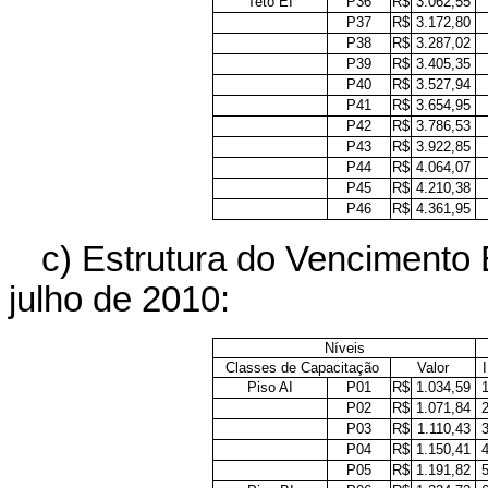
Teto EI
P36
R$
3.062,55
P37
R$
3.172,80
P38
R$
3.287,02
P39
R$
3.405,35
P40
R$
3.527,94
P41
R$
3.654,95
P42
R$
3.786,53
P43
R$
3.922,85
P44
R$
4.064,07
P45
R$
4.210,38
P46
R$
4.361,95
c) Estrutura do Vencimento
julho de 2010:
Níveis
Classes de Capacitação
Valor
I
Piso AI
P01
R$
1.034,59
P02
R$
1.071,84
P03
R$
1.110,43
P04
R$
1.150,41
P05
R$
1.191,82