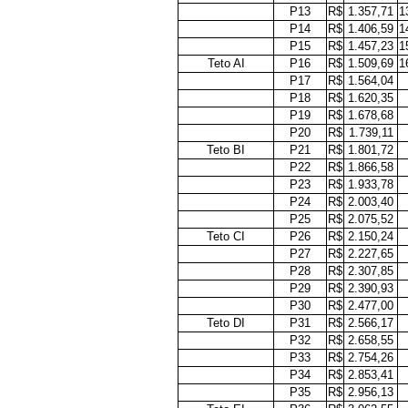
P13
R$
1.357,71
1
P14
R$
1.406,59
1
P15
R$
1.457,23
1
Teto AI
P16
R$
1.509,69
1
P17
R$
1.564,04
P18
R$
1.620,35
P19
R$
1.678,68
P20
R$
1.739,11
Teto BI
P21
R$
1.801,72
P22
R$
1.866,58
P23
R$
1.933,78
P24
R$
2.003,40
P25
R$
2.075,52
Teto CI
P26
R$
2.150,24
P27
R$
2.227,65
P28
R$
2.307,85
P29
R$
2.390,93
P30
R$
2.477,00
Teto DI
P31
R$
2.566,17
P32
R$
2.658,55
P33
R$
2.754,26
P34
R$
2.853,41
P35
R$
2.956,13