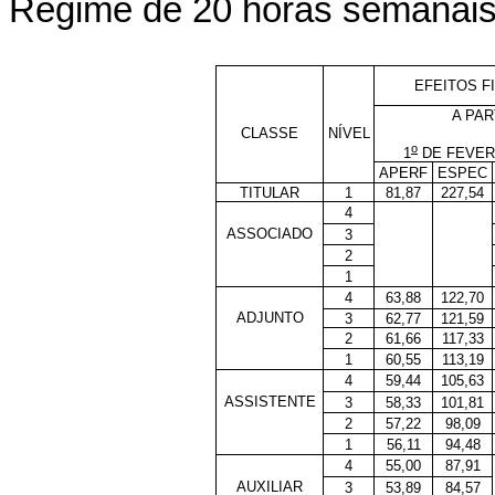
Regime de 20 horas semanai
EFEITOS F
A PAR
CLASSE
NÍVEL
o
1
DE FEVER
APERF
ESPEC
TITULAR
1
81,87
227,54
4
ASSOCIADO
3
2
1
4
63,88
122,70
ADJUNTO
3
62,77
121,59
2
61,66
117,33
1
60,55
113,19
4
59,44
105,63
ASSISTENTE
3
58,33
101,81
2
57,22
98,09
1
56,11
94,48
4
55,00
87,91
AUXILIAR
3
53,89
84,57