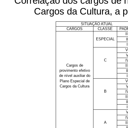
Correlação dos cargos de ní
Cargos da Cultura, a p
SITUAÇÃO ATUAL
CARGOS
CLASSE
PAD
II
ESPECIAL
I
I
V
C
I
Cargos de
II
provimento efetivo
I
de nível auxiliar do
I
Plano Especial de
V
Cargos da Cultura
B
I
II
I
I
I
A
II
I