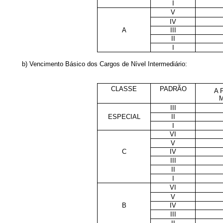
I
V
IV
A
III
II
I
b) Vencimento Básico dos Cargos de Nível Intermediário:
CLASSE
PADRÃO
A 
M
III
ESPECIAL
II
I
VI
V
C
IV
III
II
I
VI
V
B
IV
III