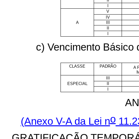
II
I
V
IV
A
III
II
I
c) Vencimento Básico d
CLASSE
PADRÃO
A 
M
III
ESPECIAL
II
I
AN
o
(Anexo V-A da Lei n
11.2
GRATIFICAÇÃO TEMPORÁR