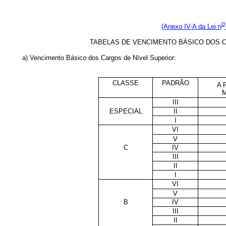
o
(Anexo IV-A da Lei n
TABELAS DE VENCIMENTO BÁSICO DOS 
a) Vencimento Básico dos Cargos de Nível Superior:
CLASSE
PADRÃO
A 
M
III
ESPECIAL
II
I
VI
V
C
IV
III
II
I
VI
V
B
IV
III
II