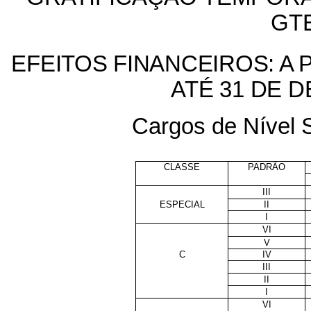
GT
EFEITOS FINANCEIROS: A P
ATÉ 31 DE 
Cargos de Nível S
CLASSE
PADRÃO
III
ESPECIAL
II
I
VI
V
C
IV
III
II
I
VI