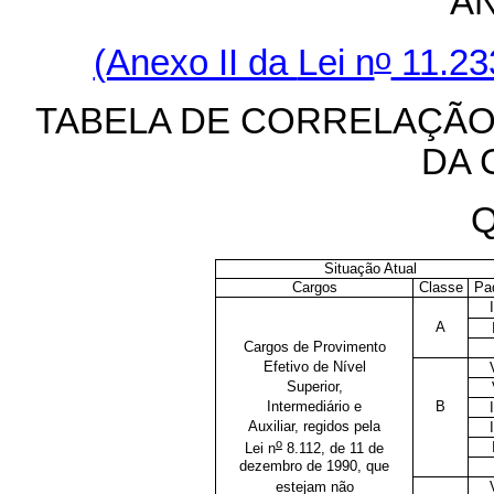
AN
o
(Anexo II da
Lei n
11.23
TABELA DE CORRELAÇÃO
DA 
Q
Situação Atual
Cargos
Classe
Pa
I
A
Cargos de Provimento
Efetivo de Nível
Superior,
Intermediário e
B
Auxiliar, regidos pela
I
o
Lei n
8.112, de 11 de
dezembro de 1990, que
estejam não