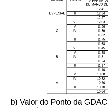
A PARTIR DE
DE MARÇO DE
III
12,41
ESPECIAL
II
12,34
I
12,27
VI
12,03
V
11,96
C
IV
11,89
III
11,82
II
11,75
I
11,68
VI
11,45
V
11,38
B
IV
11,31
III
11,24
II
11,17
I
11,10
V
10,88
IV
10,82
A
III
10,76
II
10,70
I
10,64
b) Valor do Ponto da GDAC