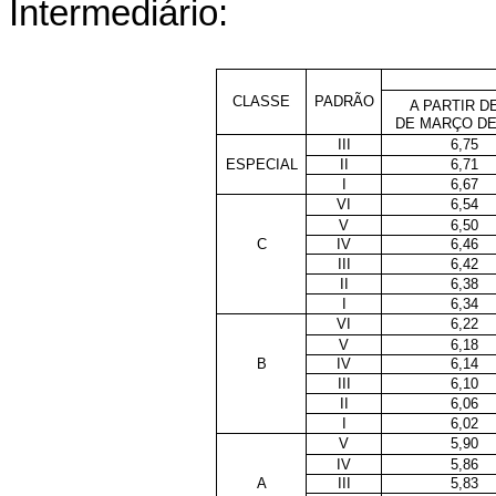
Intermediário:
CLASSE
PADRÃO
A PARTIR DE
DE MARÇO DE
III
6,75
ESPECIAL
II
6,71
I
6,67
VI
6,54
V
6,50
C
IV
6,46
III
6,42
II
6,38
I
6,34
VI
6,22
V
6,18
B
IV
6,14
III
6,10
II
6,06
I
6,02
V
5,90
IV
5,86
A
III
5,83