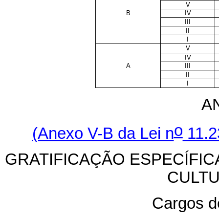
V
B
IV
III
II
I
V
IV
A
III
II
I
A
o
(Anexo V-B da Lei n
11.2
GRATIFICAÇÃO ESPECÍFICA
CULTU
Cargos de