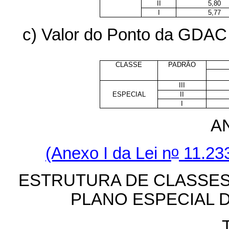
II
5,80
I
5,77
c) Valor do Ponto da GDAC 
CLASSE
PADRÃO
III
ESPECIAL
II
I
A
o
(Anexo I da
Lei n
11.233
ESTRUTURA DE CLASSE
PLANO ESPECIAL 
T