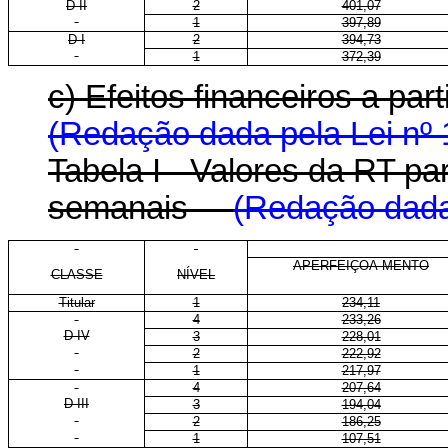
D II
2
401,07
1
397,89
D I
2
394,73
1
372,39
c) Efeitos financeiros a pa
(Redação dada pela Lei nº 
Tabela I - Valores da RT p
semanais
(Redação dada 
APERFEIÇOA-MENTO
CLASSE
NÍVEL
Titular
1
234,11
4
233,26
D IV
3
228,01
2
222,92
1
217,97
4
207,64
D III
3
194,04
2
186,25
1
107,51