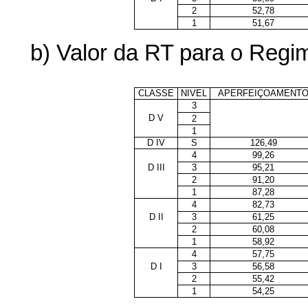
2
52,78
1
51,67
b) Valor da RT para o Reg
CLASSE
NIVEL
APERFEIÇOAMENT
3
D V
2
1
D IV
S
126,49
4
99,26
D III
3
95,21
2
91,20
1
87,28
4
82,73
D II
3
61,25
2
60,08
1
58,92
4
57,75
D I
3
56,58
2
55,42
1
54,25