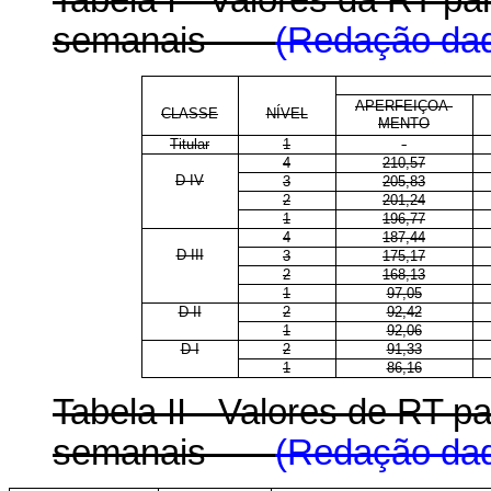
Tabela I - Valores da RT p
semanais
(Redação dad
APERFEIÇOA-
CLASSE
NÍVEL
MENTO
Titular
1
-
4
210,57
D IV
3
205,83
2
201,24
1
196,77
4
187,44
D III
3
175,17
2
168,13
1
97,05
D II
2
92,42
1
92,06
D I
2
91,33
1
86,16
Tabela II - Valores de RT 
semanais
(Redação dad