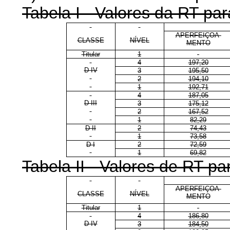
Tabela I - Valores da RT p
APERFEIÇOA-
CLASSE
NÍVEL
MENTO
Titular
1
4
197,20
D IV
3
195,50
2
194,10
1
192,71
4
187,05
D III
3
175,12
2
167,52
1
82,29
D II
2
74,43
1
73,58
D I
2
72,59
1
69,82
Tabela II - Valores de RT 
APERFEIÇOA-
CLASSE
NÍVEL
MENTO
Titular
1
4
186,80
D IV
3
184,50