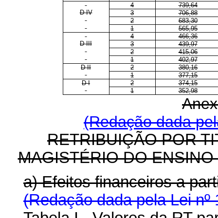
4
739,64
D IV
3
706,88
2
683,30
1
565,95
4
466,36
D III
3
439,97
2
415,06
1
402,97
D II
2
380,16
1
377,15
D I
2
374,15
1
352,98
Anex
(Redação dada pela
RETRIBUIÇÃO POR T
MAGISTÉRIO DO ENSINO
a) Efeitos financeiros a p
(Redação dada pela Lei nº 