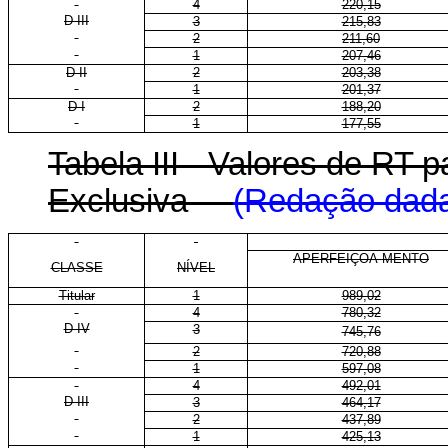
4
220,15
D III
3
215,83
2
211,60
1
207,46
D II
2
203,38
1
201,37
D I
2
188,20
1
177,55
Tabela III - Valores de RT
Exclusiva
(Redação dada 
APERFEIÇOA-MENTO
CLASSE
NÍVEL
Titular
1
989,02
4
780,32
D IV
3
745,76
2
720,88
1
597,08
4
492,01
D III
3
464,17
2
437,89
1
425,13