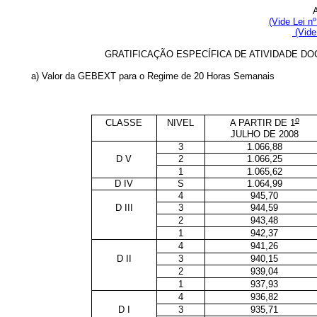
(Vide Lei n
(Vide
GRATIFICAÇÃO ESPECÍFICA DE ATIVIDADE DO
a) Valor da GEBEXT para o Regime de 20 Horas Semanais
o
CLASSE
NIVEL
A PARTIR DE 1
JULHO DE 2008
3
1.066,88
D V
2
1.066,25
1
1.065,62
D IV
S
1.064,99
4
945,70
D III
3
944,59
2
943,48
1
942,37
4
941,26
D II
3
940,15
2
939,04
1
937,93
4
936,82
D I
3
935,71