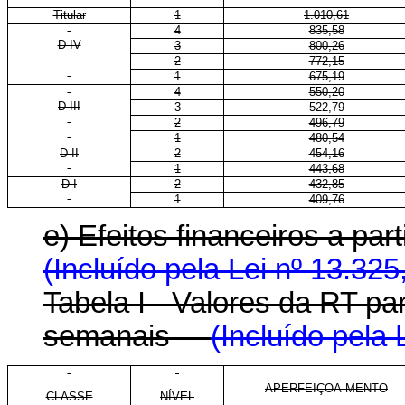
Titular
1
1.010,61
4
835,58
D IV
3
800,26
2
772,15
1
675,19
4
550,20
D III
3
522,79
2
496,79
1
480,54
D II
2
454,16
1
443,68
D I
2
432,85
1
409,76
e) Efeitos financeiros a p
(Incluído pela Lei nº 13.325
Tabela I - Valores da RT p
semanais
(Incluído pela 
APERFEIÇOA-MENTO
CLASSE
NÍVEL