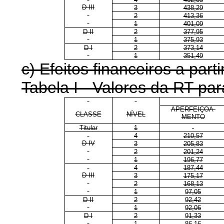
D III
3
438,29
2
413,36
1
401,09
D II
2
377,95
1
375,93
D I
2
373,14
1
351,49
c) Efeitos financeiros a parti
Tabela I - Valores da RT p
APERFEIÇOA-
CLASSE
NÍVEL
MENTO
Titular
1
4
210,57
D IV
3
205,83
2
201,24
1
196,77
4
187,44
D III
3
175,17
2
168,13
1
97,05
D II
2
92,42
1
92,06
D I
2
91,33
1
86,16