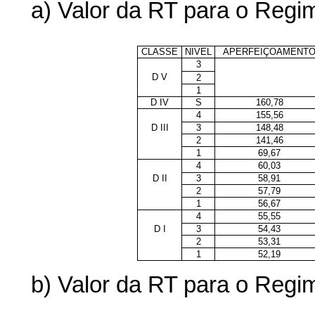
a) Valor da RT para o Reg
CLASSE
NIVEL
APERFEIÇOAMENT
3
D V
2
1
D IV
S
160,78
4
155,56
D III
3
148,48
2
141,46
1
69,67
4
60,03
D II
3
58,91
2
57,79
1
56,67
4
55,55
D I
3
54,43
2
53,31
1
52,19
b) Valor da RT para o Reg