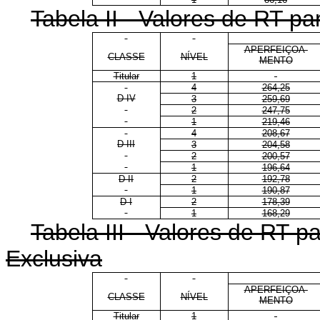
Tabela II - Valores de RT 
APERFEIÇOA-
CLASSE
NÍVEL
MENTO
Titular
1
4
264,25
D IV
3
259,69
2
247,75
1
219,46
4
208,67
D III
3
204,58
2
200,57
1
196,64
D II
2
192,78
1
190,87
D I
2
178,39
1
168,29
Tabela III - Valores de RT 
Exclusiva
APERFEIÇOA-
CLASSE
NÍVEL
MENTO
Titular
1