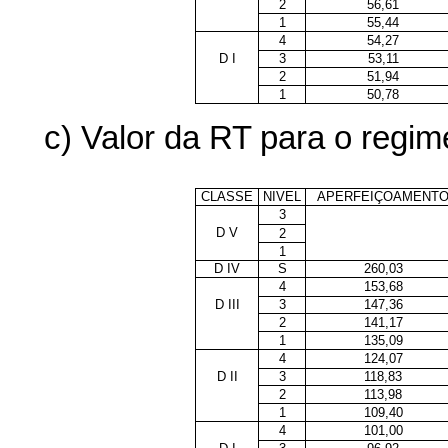
2
56,61
1
55,44
4
54,27
D I
3
53,11
2
51,94
1
50,78
c) Valor da RT para o regi
CLASSE
NIVEL
APERFEIÇOAMENT
3
D V
2
1
D IV
S
260,03
4
153,68
D III
3
147,36
2
141,17
1
135,09
4
124,07
D II
3
118,83
2
113,98
1
109,40
4
101,00