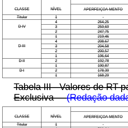
CLASSE
NÍVEL
APERFEIÇOA-MENTO
Titular
1
-
4
264,25
D IV
3
259,69
2
247,75
1
219,46
4
208,67
D III
3
204,58
2
200,57
1
196,64
D II
2
192,78
1
190,87
D I
2
178,39
1
168,29
Tabela III - Valores de RT
Exclusiva
(Redação dada 
CLASSE
NÍVEL
APERFEIÇOA-MENTO
Titular
1
-