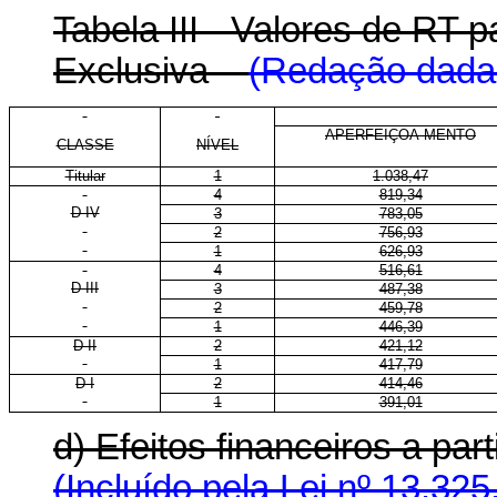
Tabela III - Valores de RT
Exclusiva
(Redação dada 
APERFEIÇOA-MENTO
CLASSE
NÍVEL
Titular
1
1.038,47
4
819,34
D IV
3
783,05
2
756,93
1
626,93
4
516,61
D III
3
487,38
2
459,78
1
446,39
D II
2
421,12
1
417,79
D I
2
414,46
1
391,01
d) Efeitos financeiros a p
(Incluído pela Lei nº 13.325