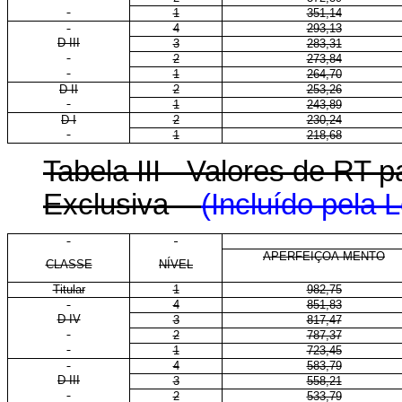
1
351,14
4
293,13
D III
3
283,31
2
273,84
1
264,70
D II
2
253,26
1
243,89
D I
2
230,24
1
218,68
Tabela III - Valores de RT
Exclusiva
(Incluído pela 
APERFEIÇOA-MENTO
CLASSE
NÍVEL
Titular
1
982,75
4
851,83
D IV
3
817,47
2
787,37
1
723,45
4
583,79
D III
3
558,21
2
533,79