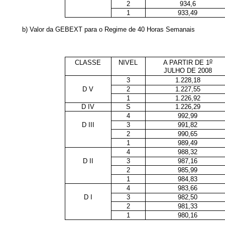
2
934,6
1
933,49
b) Valor da GEBEXT para o Regime de 40 Horas Semanais
o
CLASSE
NIVEL
A PARTIR DE 1
JULHO DE 2008
3
1.228,18
D V
2
1.227,55
1
1.226,92
D IV
S
1.226,29
4
992,99
D III
3
991,82
2
990,65
1
989,49
4
988,32
D II
3
987,16
2
985,99
1
984,83
4
983,66
D I
3
982,50
2
981,33
1
980,16