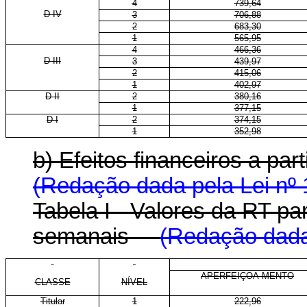
4
739,64
D IV
3
706,88
2
683,30
1
565,95
4
466,36
D III
3
439,97
2
415,06
1
402,97
D II
2
380,16
1
377,15
D I
2
374,15
1
352,98
b) Efeitos financeiros a part
(Redação dada pela Lei nº 
Tabela I - Valores da RT p
semanais
(Redação dada 
APERFEIÇOA-MENTO
CLASSE
NÍVEL
Titular
1
222,96