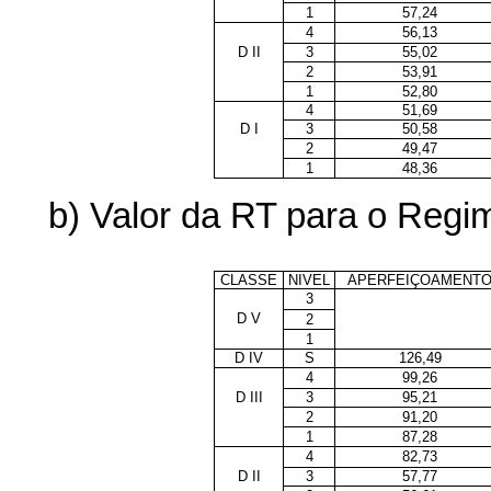
1
57,24
4
56,13
D II
3
55,02
2
53,91
1
52,80
4
51,69
D I
3
50,58
2
49,47
1
48,36
b) Valor da RT para o Reg
CLASSE
NIVEL
APERFEIÇOAMENT
3
D V
2
1
D IV
S
126,49
4
99,26
D III
3
95,21
2
91,20
1
87,28
4
82,73
D II
3
57,77