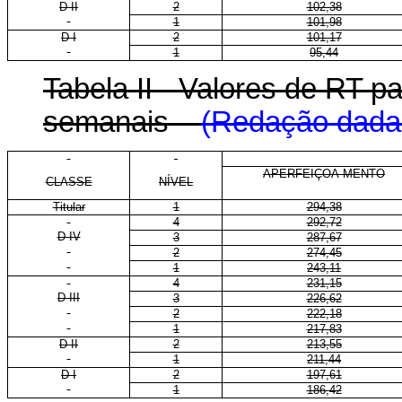
D II
2
102,38
1
101,98
D I
2
101,17
1
95,44
Tabela II - Valores de RT 
semanais
(Redação dada 
APERFEIÇOA-MENTO
CLASSE
NÍVEL
Titular
1
294,38
4
292,72
D IV
3
287,67
2
274,45
1
243,11
4
231,15
D III
3
226,62
2
222,18
1
217,83
D II
2
213,55
1
211,44
D I
2
197,61
1
186,42