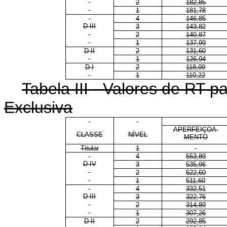
2
182,85
1
181,78
4
146,85
D III
3
143,82
2
140,87
1
137,99
D II
2
131,60
1
126,94
D I
2
118,09
1
110,22
Tabela III - Valores de RT 
Exclusiva
APERFEIÇOA-
CLASSE
NÍVEL
MENTO
Titular
1
4
553,89
D IV
3
535,96
2
522,60
1
511,60
4
332,51
D III
3
322,76
2
314,89
1
307,26
D II
2
292,85