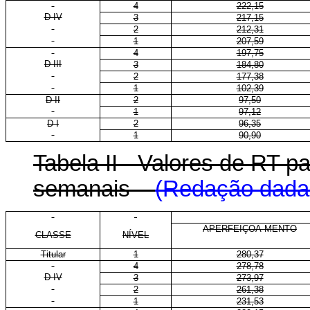
4
222,15
D IV
3
217,15
2
212,31
1
207,59
4
197,75
D III
3
184,80
2
177,38
1
102,39
D II
2
97,50
1
97,12
D I
2
96,35
1
90,90
Tabela II - Valores de RT 
semanais
(Redação dada 
APERFEIÇOA-MENTO
CLASSE
NÍVEL
Titular
1
280,37
4
278,78
D IV
3
273,97
2
261,38
1
231,53