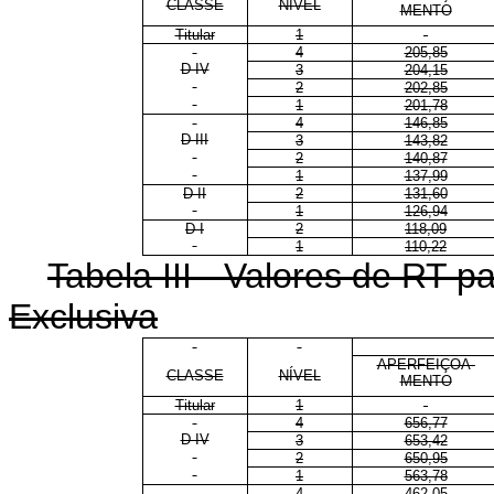
CLASSE
NÍVEL
MENTO
Titular
1
4
205,85
D IV
3
204,15
2
202,85
1
201,78
4
146,85
D III
3
143,82
2
140,87
1
137,99
D II
2
131,60
1
126,94
D I
2
118,09
1
110,22
Tabela III - Valores de RT 
Exclusiva
APERFEIÇOA-
CLASSE
NÍVEL
MENTO
Titular
1
4
656,77
D IV
3
653,42
2
650,95
1
563,78
4
462,05