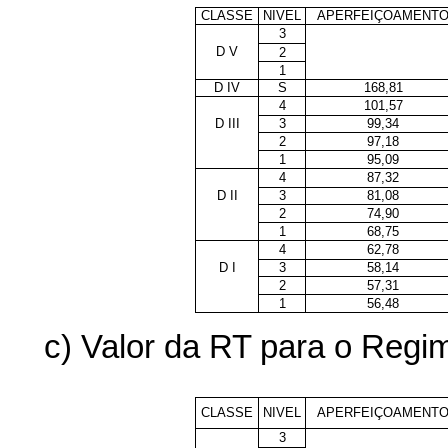
CLASSE
NIVEL
APERFEIÇOAMENT
3
D V
2
1
D IV
S
168,81
4
101,57
D III
3
99,34
2
97,18
1
95,09
4
87,32
D II
3
81,08
2
74,90
1
68,75
4
62,78
D I
3
58,14
2
57,31
1
56,48
c) Valor da RT para o Regi
CLASSE
NIVEL
APERFEIÇOAMENT
3