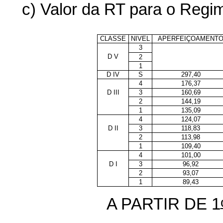
c) Valor da RT para o Regi
CLASSE
NIVEL
APERFEIÇOAMENT
3
D V
2
1
D IV
S
297,40
4
176,37
D III
3
160,69
2
144,19
1
135,09
4
124,07
D II
3
118,83
2
113,98
1
109,40
4
101,00
D I
3
96,92
2
93,07
1
89,43
A PARTIR DE 1