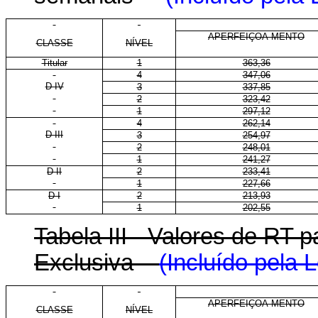
APERFEIÇOA-MENTO
CLASSE
NÍVEL
Titular
1
363,36
4
347,06
D IV
3
337,85
2
323,42
1
297,12
4
262,14
D III
3
254,97
2
248,01
1
241,27
D II
2
233,41
1
227,66
D I
2
213,93
1
202,55
Tabela III - Valores de RT
Exclusiva
(Incluído pela 
APERFEIÇOA-MENTO
CLASSE
NÍVEL