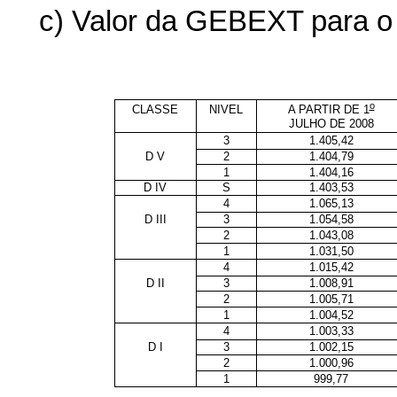
c) Valor da GEBEXT para o
o
CLASSE
NIVEL
A PARTIR DE 1
JULHO DE 2008
3
1.405,42
D V
2
1.404,79
1
1.404,16
D IV
S
1.403,53
4
1.065,13
D III
3
1.054,58
2
1.043,08
1
1.031,50
4
1.015,42
D II
3
1.008,91
2
1.005,71
1
1.004,52
4
1.003,33
D I
3
1.002,15
2
1.000,96
1
999,77