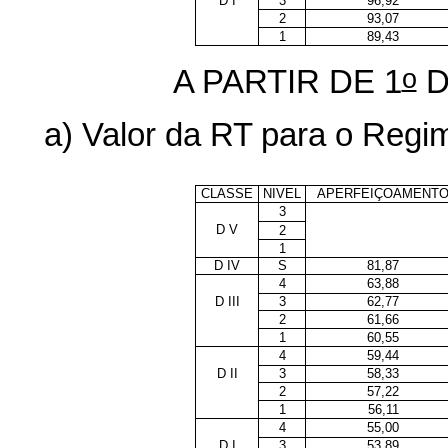
D I
3
96,92
2
93,07
1
89,43
o
A PARTIR DE 1
D
a) Valor da RT para o Reg
CLASSE
NIVEL
APERFEIÇOAMENT
3
D V
2
1
D IV
S
81,87
4
63,88
D III
3
62,77
2
61,66
1
60,55
4
59,44
D II
3
58,33
2
57,22
1
56,11
4
55,00
D I
3
53,89