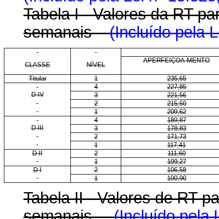
Tabela I - Valores da RT p
semanais
(Incluído pela 
APERFEIÇOA-MENTO
CLASSE
NÍVEL
Titular
1
235,65
4
227,85
D IV
3
221,56
2
215,50
1
209,62
4
189,87
D III
3
178,83
2
171,73
1
117,41
D II
2
111,60
1
109,27
D I
2
106,58
1
100,90
Tabela II - Valores de RT 
semanais
(Incluído pela 