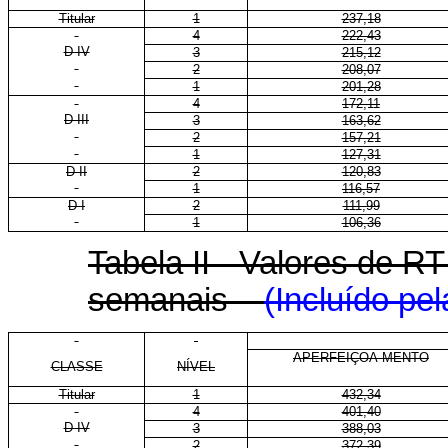
Titular
1
237,18
4
222,43
D IV
3
215,12
2
208,07
1
201,28
4
172,11
D III
3
163,62
2
157,21
1
127,31
D II
2
120,83
1
116,57
D I
2
111,99
1
106,36
Tabela II - Valores de R
semanais
(Incluído pe
APERFEIÇOA-MENTO
CLASSE
NÍVEL
Titular
1
432,34
4
401,40
D IV
3
388,03
2
372,39