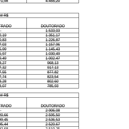
71,98
4.455,20
M R$
TRADO
DOUTORADO
1.533,03
2,19
1.351,17
0,83
1.226,87
7,03
1.157,96
6,99
1.145,43
6,97
1.030,49
9,49
1.002,47
3,27
968,13
7,32
917,13
7,55
877,82
7,74
823,54
3,28
802,60
8,07
785,93
M R$
TRADO
DOUTORADO
2.906,08
20,66
2.595,50
99,45
2.536,53
95,44
2.520,67
92,68
2.510,25