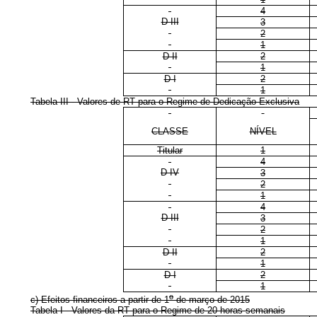
4
D III
3
2
1
D II
2
1
D I
2
1
Tabela III - Valores de RT para o Regime de Dedicação Exclusiva
CLASSE
NÍVEL
Titular
1
4
D IV
3
2
1
4
D III
3
2
1
D II
2
1
D I
2
1
o
c) Efeitos financeiros a partir de 1
de março de 2015
Tabela I - Valores da RT para o Regime de 20 horas semanais