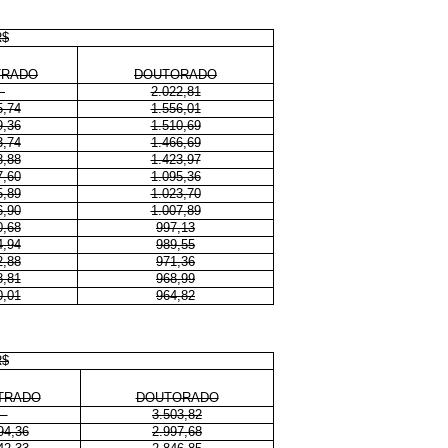
R$
TRADO
DOUTORADO
-
2.022,81
5,74
1.556,01
9,36
1.510,69
3,74
1.466,69
8,88
1.423,97
7,60
1.095,36
5,89
1.023,70
6,90
1.007,89
0,68
997,13
4,94
989,55
2,88
971,36
8,81
968,99
0,01
964,82
R$
TRADO
DOUTORADO
-
3.503,82
94,36
2.997,68