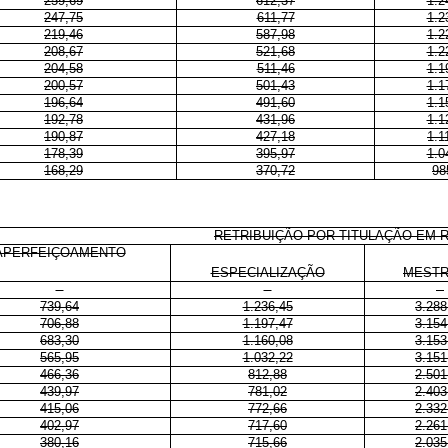
259,69
612,37
1.2
247,75
611,77
1.2
219,46
587,98
1.2
208,67
521,68
1.2
204,58
511,46
1.1
200,57
501,43
1.1
196,64
491,60
1.1
192,78
431,96
1.1
190,87
427,18
1.1
178,39
395,97
1.0
168,29
370,72
98
RETRIBUIÇÃO POR TITULAÇÃO EM 
APERFEIÇOAMENTO
ESPECIALIZAÇÃO
MEST
-
-
-
739,64
1.236,45
3.288
706,88
1.197,47
3.154
683,30
1.160,08
3.153
565,95
1.032,22
3.151
466,36
812,88
2.501
439,97
781,02
2.403
415,06
772,66
2.332
402,97
717,60
2.261
380,16
715,66
2.035