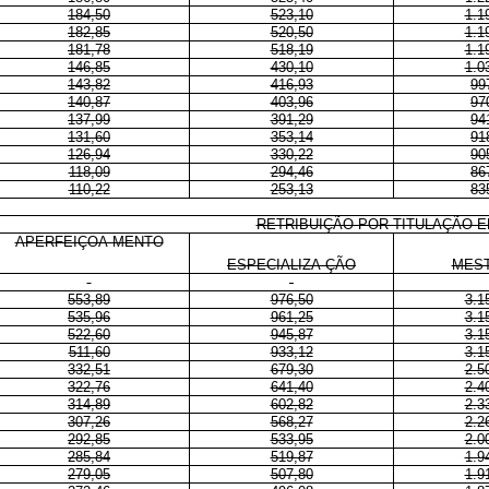
184,50
523,10
1.1
182,85
520,50
1.1
181,78
518,19
1.1
146,85
430,10
1.0
143,82
416,93
99
140,87
403,96
97
137,99
391,29
94
131,60
353,14
91
126,94
330,22
90
118,09
294,46
86
110,22
253,13
83
RETRIBUIÇÃO POR TITULAÇÃO E
APERFEIÇOA-MENTO
ESPECIALIZA-ÇÃO
MES
553,89
976,50
3.1
535,96
961,25
3.1
522,60
945,87
3.1
511,60
933,12
3.1
332,51
679,30
2.5
322,76
641,40
2.4
314,89
602,82
2.3
307,26
568,27
2.2
292,85
533,95
2.0
285,84
519,87
1.9
279,05
507,80
1.9