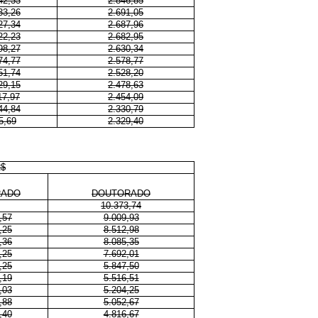
42,33
2.846,85
33,26
2.691,05
27,34
2.687,96
22,23
2.682,95
98,27
2.630,34
74,77
2.578,77
51,74
2.528,20
29,15
2.478,63
17,97
2.454,09
44,84
2.330,79
5,69
2.329,40
R$
RADO
DOUTORADO
10.373,74
,57
9.009,93
,25
8.512,98
,36
8.085,35
,25
7.692,01
,25
5.847,50
,19
5.516,51
,03
5.204,25
,88
5.052,67
,40
4.816,67