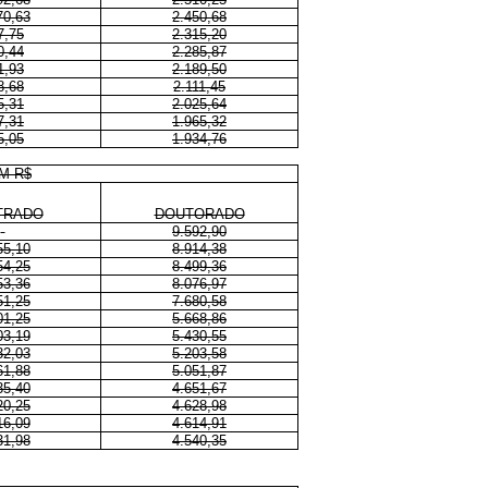
70,63
2.450,68
7,75
2.315,20
0,44
2.285,87
1,93
2.189,50
8,68
2.111,45
5,31
2.025,64
7,31
1.965,32
5,05
1.934,76
M R$
TRADO
DOUTORADO
9.592,90
55,10
8.914,38
54,25
8.499,36
53,36
8.076,97
51,25
7.680,58
01,25
5.668,86
03,19
5.430,55
32,03
5.203,58
61,88
5.051,87
35,40
4.651,67
20,25
4.628,98
16,09
4.614,91
31,98
4.540,35