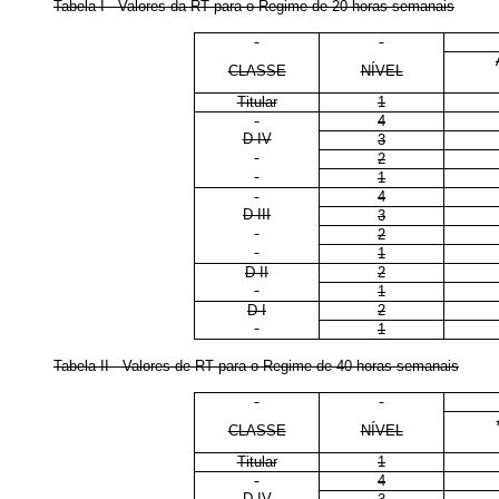
Tabela I - Valores da RT para o Regime de 20 horas semanais
CLASSE
NÍVEL
Titular
1
4
D IV
3
2
1
4
D III
3
2
1
D II
2
1
D I
2
1
Tabela II - Valores de RT para o Regime de 40 horas semanais
CLASSE
NÍVEL
Titular
1
4
D IV