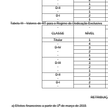
2
1
D II
2
1
D I
2
1
Tabela III - Valores de RT para o Regime de Dedicação Exclusiva
CLASSE
NÍVEL
Titular
1
4
D IV
3
2
1
4
D III
3
2
1
D II
2
1
D I
2
1
RETRIBUIÇ
o
a) Efeitos financeiros a partir de 1
de março de 2015