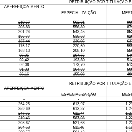
RETRIBUIÇÃO POR TITULAÇÃO E
APERFEIÇOA-MENTO
ESPECIALIZA-ÇÃO
MES
210,57
562,81
90
205,83
556,89
87
201,24
543,45
85
196,77
535,58
82
187,44
230,05
63
175,17
220,50
59
168,13
208,10
55
97,05
197,75
54
92,42
193,50
51
92,06
173,70
51
91,33
164,39
50
86,16
155,08
48
RETRIBUIÇÃO POR TITULAÇÃO E
APERFEIÇOA-MENTO
ESPECIALIZA-ÇÃO
MES
264,25
613,97
1.2
259,69
612,37
1.2
247,75
611,77
1.2
219,46
587,98
1.2
208,67
521,68
1.2
204,58
511,46
1.1