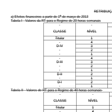
RETRIBUIÇ
o
a) Efeitos financeiros a partir de 1
de março de 2013
Tabela I - Valores da RT para o Regime de 20 horas semanais
CLASSE
NÍVEL
Titular
1
4
D IV
3
2
1
4
D III
3
2
1
D II
2
1
D I
2
1
Tabela II - Valores de RT para o Regime de 40 horas semanais
CLASSE
NÍVEL
Titular
1
4