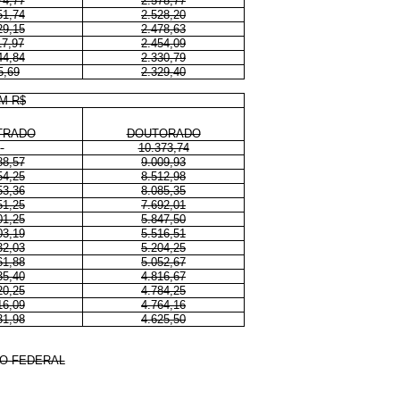
74,77
2.578,77
51,74
2.528,20
29,15
2.478,63
17,97
2.454,09
44,84
2.330,79
5,69
2.329,40
M R$
TRADO
DOUTORADO
10.373,74
88,57
9.009,93
54,25
8.512,98
53,36
8.085,35
51,25
7.692,01
01,25
5.847,50
03,19
5.516,51
32,03
5.204,25
61,88
5.052,67
35,40
4.816,67
20,25
4.784,25
16,09
4.764,16
31,98
4.625,50
CO FEDERAL