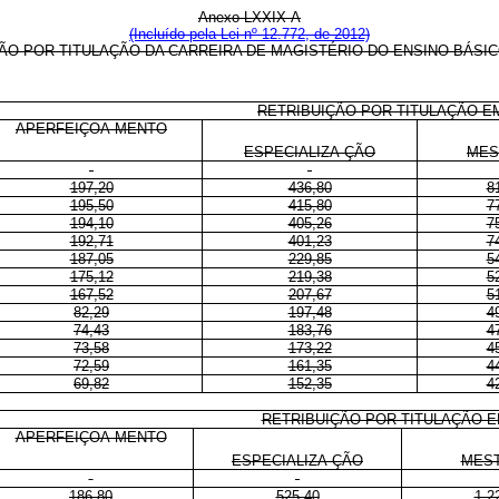
Anexo LXXIX-A
(Incluído pela Lei nº 12.772, de 2012)
ÃO POR TITULAÇÃO DA CARREIRA DE MAGISTÉRIO DO ENSINO BÁSI
RETRIBUIÇÃO POR TITULAÇÃO E
APERFEIÇOA-MENTO
ESPECIALIZA-ÇÃO
MES
197,20
436,80
8
195,50
415,80
7
194,10
405,26
7
192,71
401,23
7
187,05
229,85
5
175,12
219,38
5
167,52
207,67
5
82,29
197,48
4
74,43
183,76
4
73,58
173,22
4
72,59
161,35
4
69,82
152,35
4
RETRIBUIÇÃO POR TITULAÇÃO E
APERFEIÇOA-MENTO
ESPECIALIZA-ÇÃO
MES
186,80
525,40
1.2