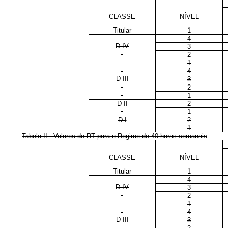
CLASSE
NÍVEL
Titular
1
4
D IV
3
2
1
4
D III
3
2
1
D II
2
1
D I
2
1
Tabela II - Valores de RT para o Regime de 40 horas semanais
CLASSE
NÍVEL
Titular
1
4
D IV
3
2
1
4
D III
3