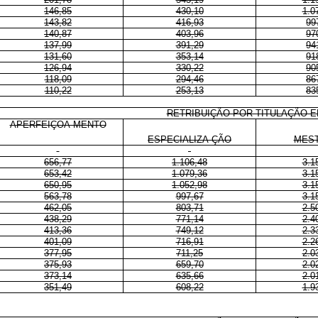
146,85
430,10
1.0
143,82
416,93
99
140,87
403,96
97
137,99
391,29
94
131,60
353,14
91
126,94
330,22
90
118,09
294,46
86
110,22
253,13
83
RETRIBUIÇÃO POR TITULAÇÃO E
APERFEIÇOA-MENTO
ESPECIALIZA-ÇÃO
MES
656,77
1.106,48
3.1
653,42
1.079,36
3.1
650,95
1.052,98
3.1
563,78
997,67
3.1
462,05
803,71
2.5
438,29
771,14
2.4
413,36
749,12
2.3
401,09
716,91
2.2
377,95
711,25
2.0
375,93
659,70
2.0
373,14
635,66
2.0
351,49
608,22
1.9