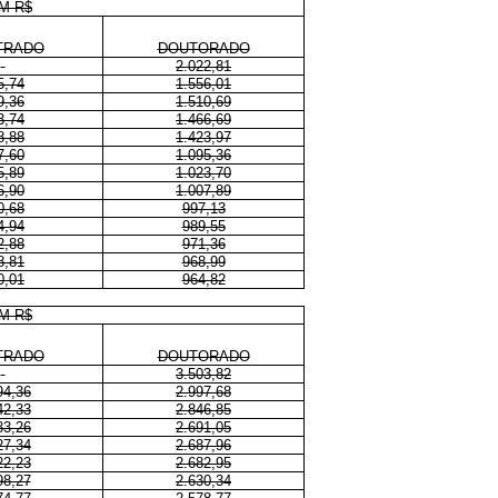
M R$
TRADO
DOUTORADO
2.022,81
5,74
1.556,01
9,36
1.510,69
3,74
1.466,69
8,88
1.423,97
7,60
1.095,36
5,89
1.023,70
6,90
1.007,89
0,68
997,13
4,94
989,55
2,88
971,36
8,81
968,99
0,01
964,82
M R$
TRADO
DOUTORADO
3.503,82
94,36
2.997,68
42,33
2.846,85
33,26
2.691,05
27,34
2.687,96
22,23
2.682,95
98,27
2.630,34