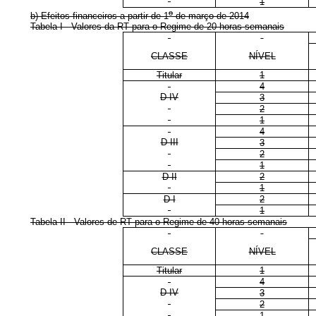
1
o
b) Efeitos financeiros a partir de 1
de março de 2014
Tabela I - Valores da RT para o Regime de 20 horas semanais
CLASSE
NÍVEL
Titular
1
4
D IV
3
2
1
4
D III
3
2
1
D II
2
1
D I
2
1
Tabela II - Valores de RT para o Regime de 40 horas semanais
CLASSE
NÍVEL
Titular
1
4
D IV
3
2
1