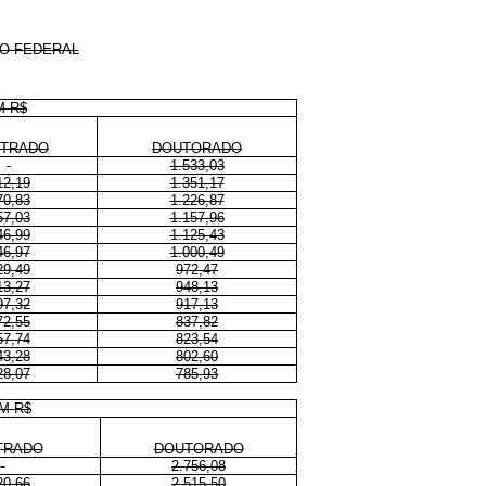
CO FEDERAL
M R$
TRADO
DOUTORADO
1.533,03
12,19
1.351,17
70,83
1.226,87
57,03
1.157,96
46,99
1.125,43
46,97
1.000,49
29,49
972,47
13,27
948,13
97,32
917,13
72,55
837,82
57,74
823,54
43,28
802,60
28,07
785,93
M R$
TRADO
DOUTORADO
2.756,08
20,66
2.515,50