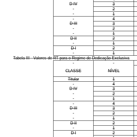
D IV
3
2
1
4
D III
3
2
1
D II
2
1
D I
2
1
Tabela III - Valores de RT para o Regime de Dedicação Exclusiva
CLASSE
NÍVEL
Titular
1
4
D IV
3
2
1
4
D III
3
2
1
D II
2
1
D I
2