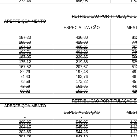
272,46
496,08
1.8
RETRIBUIÇÃO POR TITULAÇÃO E
APERFEIÇOA-MENTO
ESPECIALIZA-ÇÃO
MES
197,20
436,80
81
195,50
415,80
77
194,10
405,26
75
192,71
401,23
74
187,05
229,85
56
175,12
219,38
52
167,52
207,67
51
82,29
197,48
49
74,43
183,76
48
73,58
173,22
45
72,59
161,35
44
69,82
152,35
42
RETRIBUIÇÃO POR TITULAÇÃO E
APERFEIÇOA-MENTO
ESPECIALIZA-ÇÃO
MES
205,85
546,95
1.2
204,15
545,85
1.1
202,85
544,25
1.1
201,78
543,19
1.1