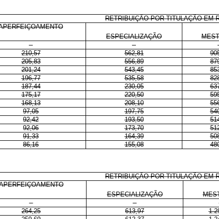
RETRIBUIÇÃO POR TITULAÇÃO EM 
APERFEIÇOAMENTO
ESPECIALIZAÇÃO
MES
-
-
210,57
562,81
90
205,83
556,89
87
201,24
543,45
85
196,77
535,58
82
187,44
230,05
63
175,17
220,50
59
168,13
208,10
55
97,05
197,75
54
92,42
193,50
51
92,06
173,70
51
91,33
164,39
50
86,16
155,08
48
RETRIBUIÇÃO POR TITULAÇÃO EM 
APERFEIÇOAMENTO
ESPECIALIZAÇÃO
MES
-
-
264,25
613,97
1.2