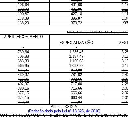
200,57
501,43
1.1
196,64
491,60
1.1
192,78
431,96
1.1
190,87
427,18
1.1
178,39
395,97
1.0
168,29
370,72
98
RETRIBUIÇÃO POR TITULAÇÃO E
APERFEIÇOA-MENTO
ESPECIALIZA-ÇÃO
MES
739,64
1.236,45
3.2
706,88
1.197,47
3.1
683,30
1.160,08
3.1
565,95
1.032,22
3.1
466,36
812,88
2.5
439,97
781,02
2.4
415,06
772,66
2.3
402,97
717,60
2.2
380,16
715,66
2.0
377,15
666,66
2.0
374,15
660,44
2.0
352,98
616,83
1.9
Anexo LXXIX-A
(Redação dada pela Lei nº 13.325, de 2016)
ÃO POR TITULAÇÃO DA CARREIRA DE MAGISTÉRIO DO ENSINO BÁSI