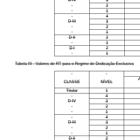
3
2
1
4
D III
3
2
1
D II
2
1
D I
2
1
Tabela III - Valores de RT para o Regime de Dedicação Exclusiva
CLASSE
NÍVEL
Titular
1
4
D IV
3
2
1
4
D III
3
2
1
D II
2