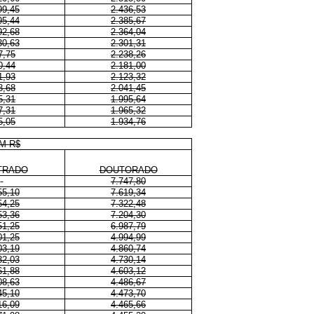
99,45
2.436,53
95,44
2.385,67
92,68
2.364,04
30,63
2.301,31
7,75
2.238,26
0,44
2.181,00
1,93
2.123,32
8,68
2.041,45
5,31
1.995,64
7,31
1.965,32
5,05
1.934,76
M R$
TRADO
DOUTORADO
7.747,80
55,10
7.619,34
54,25
7.322,48
53,36
7.204,30
51,25
6.987,79
01,25
4.994,99
03,19
4.860,74
32,03
4.730,14
61,88
4.603,12
08,63
4.486,67
45,10
4.473,70
16,09
4.465,66