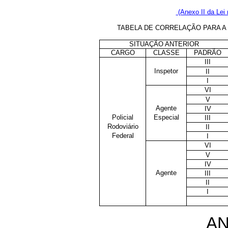
(Anexo II da Lei 
TABELA DE CORRELAÇÃO PARA A 
SITUAÇÃO ANTERIOR
CARGO
CLASSE
PADRÃO
III
Inspetor
II
I
VI
V
Agente
IV
Policial
Especial
III
Rodoviário
II
Federal
I
VI
V
IV
Agente
III
II
I
AN