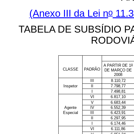
o
(Anexo III da Lei n
11.3
TABELA DE SUBSÍDIO P
RODOVI
o
A PARTIR DE 1
CLASSE
PADRÃO
DE MARÇO DE
2008
III
8.110,72
Inspetor
II
7.798,77
I
7.498,81
VI
6.817,10
V
6.683,44
Agente
IV
6.552,39
Especial
III
6.423,91
II
6.297,95
I
6.174,46
VI
6.111,86