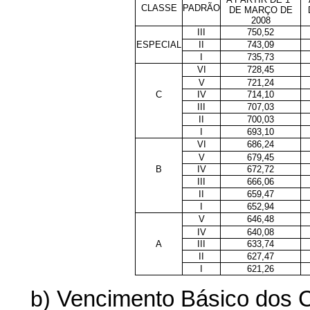
CLASSE
PADRÃO
DE MARÇO DE
2008
III
750,52
ESPECIAL
II
743,09
I
735,73
VI
728,45
V
721,24
C
IV
714,10
III
707,03
II
700,03
I
693,10
VI
686,24
V
679,45
B
IV
672,72
III
666,06
II
659,47
I
652,94
V
646,48
IV
640,08
A
III
633,74
II
627,47
I
621,26
b)
Vencimento Básico dos Ca