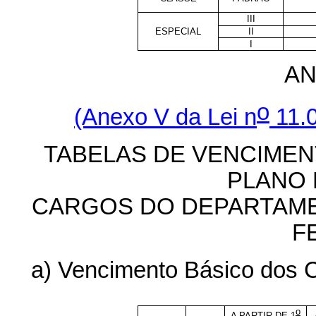
III
ESPECIAL
II
I
AN
o
(Anexo V da Lei n
11.0
TABELAS DE VENCIME
PLANO 
CARGOS DO DEPARTAME
F
a) Vencimento Básico dos C
o
A PARTIR DE 1