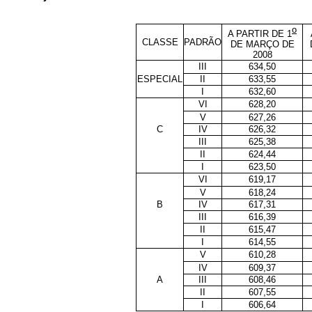
o
A PARTIR DE 1
CLASSE
PADRÃO
DE MARÇO DE
2008
III
634,50
ESPECIAL
II
633,55
I
632,60
VI
628,20
V
627,26
C
IV
626,32
III
625,38
II
624,44
I
623,50
VI
619,17
V
618,24
B
IV
617,31
III
616,39
II
615,47
I
614,55
V
610,28
IV
609,37
A
III
608,46
II
607,55
I
606,64