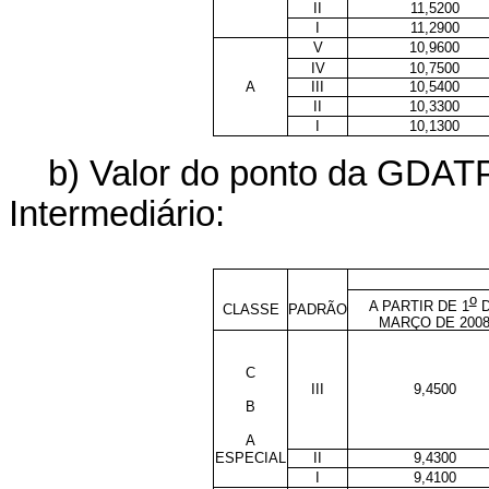
II
11,5200
I
11,2900
V
10,9600
IV
10,7500
A
III
10,5400
II
10,3300
I
10,1300
b) Valor do ponto da GDAT
Intermediário:
o
A PARTIR DE 1
D
CLASSE
PADRÃO
MARÇO DE 200
C
III
9,4500
B
A
ESPECIAL
II
9,4300
I
9,4100