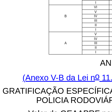
I
VI
V
B
IV
III
II
I
V
IV
A
III
II
I
AN
o
(Anexo V-B da Lei n
11.
GRATIFICAÇÃO ESPECÍFICA
POLICIA RODOVIÁ