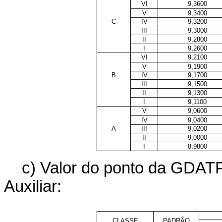
VI
9,3600
V
9,3400
C
IV
9,3200
III
9,3000
II
9,2800
I
9,2600
VI
9,2100
V
9,1900
B
IV
9,1700
III
9,1500
II
9,1300
I
9,1100
V
9,0600
IV
9,0400
A
III
9,0200
II
9,0000
I
8,9800
c) Valor do ponto da GDAT
Auxiliar:
CLASSE
PADRÃO