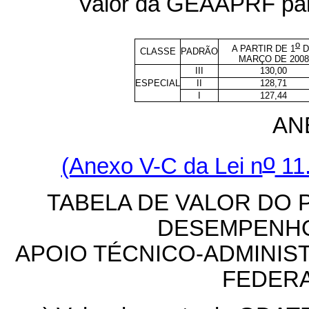
Valor da GEAAPRF para
o
A PARTIR DE 1
D
CLASSE
PADRÃO
MARÇO DE 2008
III
130,00
ESPECIAL
II
128,71
I
127,44
ANE
o
(Anexo V-C da Lei n
11.
TABELA DE VALOR DO
DESEMPENHO
APOIO TÉCNICO-ADMINIST
FEDERA