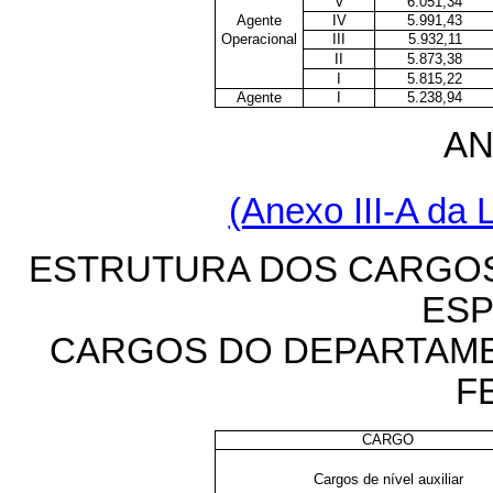
V
6.051,34
Agente
IV
5.991,43
Operacional
III
5.932,11
II
5.873,38
I
5.815,22
Agente
I
5.238,94
AN
(Anexo III-A da L
ESTRUTURA DOS CARGOS 
ESP
CARGOS DO DEPARTAME
F
CARGO
Cargos de nível auxiliar