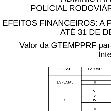
POLICIAL RODOVIÁ
EFEITOS FINANCEIROS: A P
ATÉ 31 DE 
Valor da GTEMPPRF para 
Int
CLASSE
PADRÃO
III
ESPECIAL
II
I
VI
V
C
IV
III
II