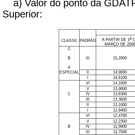
a) Valor do ponto da GDAT
Superior:
o
A PARTIR DE 1
D
CLASSE
PADRÃO
MARÇO DE 200
C
B
III
15,2000
A
ESPECIAL
II
14,9000
I
14,6100
VI
14,1800
V
13,9000
C
IV
13,6300
III
13,3600
II
13,1000
I
12,8400
VI
12,4700
V
12,2300
B
IV
11,9900
III
11,7500