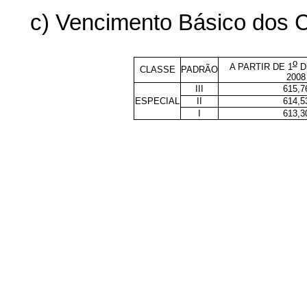
c) Vencimento Básico dos Ca
o
A PARTIR DE 1
D
CLASSE
PADRÃO
2008
III
615,7
ESPECIAL
II
614,5
I
613,3