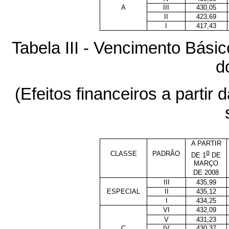
A
III
430,05
II
423,69
I
417,43
Tabela III - Vencimento Básic
d
(Efeitos financeiros a partir
A PARTIR
o
CLASSE
PADRÃO
DE 1
DE
MARÇO
DE 2008
III
435,99
ESPECIAL
II
435,12
I
434,25
VI
432,09
V
431,23
C
IV
430,37