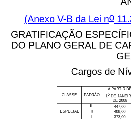
A
o
(Anexo V-B da Lei n
11.
GRATIFICAÇÃO ESPECÍFI
DO PLANO GERAL DE CA
GE
Cargos de Nív
A PARTIR D
o
CLASSE
PADRÃO
1
DE JANEI
DE 2009
III
447,00
ESPECIAL
II
409,00
I
373,00