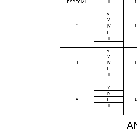
ESPECIAL
II
1
I
VI
V
C
1
IV
III
II
I
VI
V
B
1
IV
III
II
I
V
IV
A
1
III
II
I
AN