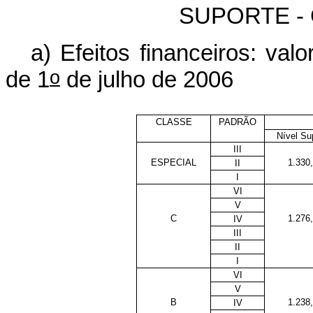
SUPORTE - 
a) Efeitos financeiros: v
o
de 1
de julho de 2006
CLASSE
PADRÃO
Nível Su
III
ESPECIAL
1.330
II
I
VI
V
C
1.276
IV
III
II
I
VI
V
B
1.238
IV