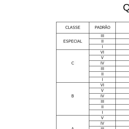
Q
CLASSE
PADRÃO
III
ESPECIAL
II
I
VI
V
C
IV
III
II
I
VI
V
B
IV
III
II
I
V
IV
A
III