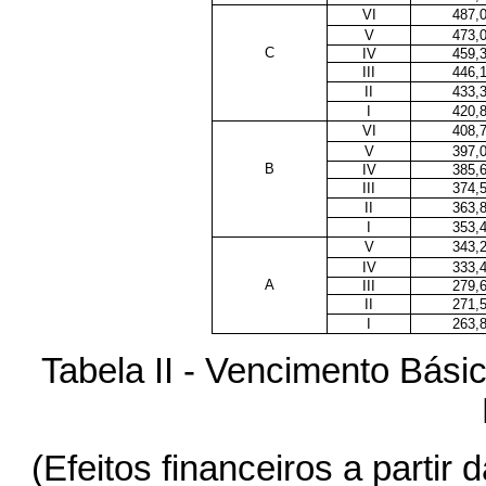
VI
487,
V
473,
C
IV
459,
III
446,
II
433,
I
420,
VI
408,
V
397,
B
IV
385,
III
374,
II
363,
I
353,
V
343,
IV
333,
A
III
279,
II
271,
I
263,
Tabela II - Vencimento Bási
(Efeitos financeiros a partir