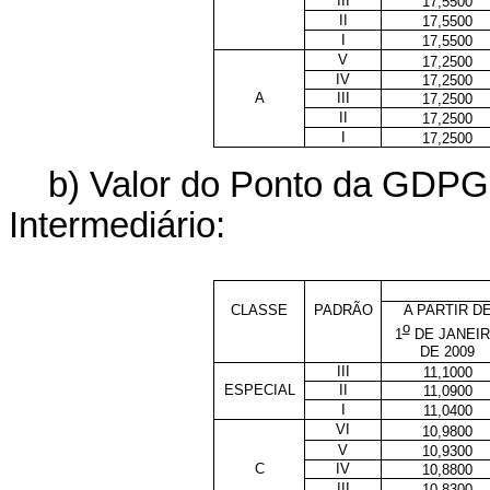
III
17,5500
II
17,5500
I
17,5500
V
17,2500
IV
17,2500
A
III
17,2500
II
17,2500
I
17,2500
b) Valor do Ponto da GDPG
Intermediário:
CLASSE
PADRÃO
A PARTIR D
o
1
DE JANEI
DE 2009
III
11,1000
ESPECIAL
II
11,0900
I
11,0400
VI
10,9800
V
10,9300
C
IV
10,8800
III
10,8300