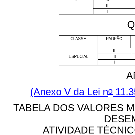
II
I
Q
CLASSE
PADRÃO
III
ESPECIAL
II
I
A
o
(Anexo V da Lei n
11.3
TABELA DOS VALORES M
DESE
ATIVIDADE TÉCNIC