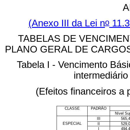
A
o
(Anexo III da Lei n
11.3
TABELAS DE VENCIME
PLANO GERAL DE CARGOS
Tabela I - Vencimento Bási
intermediário
(Efeitos financeiros a p
CLASSE
PADRÃO
Nível Su
III
565,
ESPECIAL
II
529,
I
494,