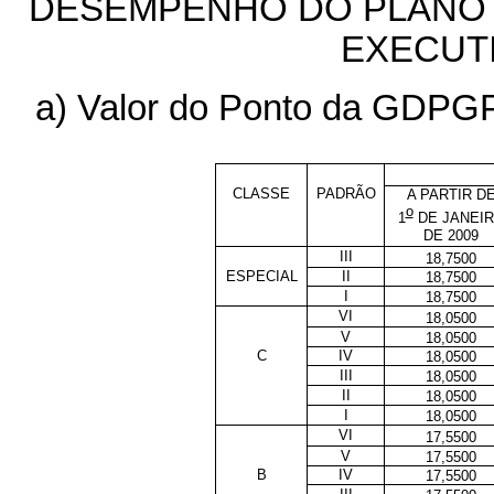
DESEMPENHO DO PLANO 
EXECUT
a) Valor do Ponto da GDPGP
CLASSE
PADRÃO
A PARTIR D
o
1
DE JANEI
DE 2009
III
18,7500
ESPECIAL
II
18,7500
I
18,7500
VI
18,0500
V
18,0500
C
IV
18,0500
III
18,0500
II
18,0500
I
18,0500
VI
17,5500
V
17,5500
B
IV
17,5500