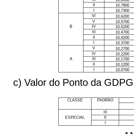
II
10,7800
I
10,7300
VI
10,6200
V
10,5700
B
IV
10,5200
III
10,4700
II
10,4200
I
10,3700
V
10,2700
IV
10,2200
A
III
10,1700
II
10,1200
I
10,0700
c) Valor do Ponto da GDPGP
CLASSE
PADRÃO
III
ESPECIAL
II
I