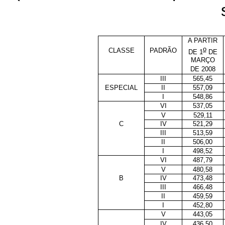
A PARTIR
o
CLASSE
PADRÃO
DE 1
DE
MARÇO
DE 2008
III
565,45
ESPECIAL
II
557,09
I
548,86
VI
537,05
V
529,11
C
IV
521,29
III
513,59
II
506,00
I
498,52
VI
487,79
V
480,58
B
IV
473,48
III
466,48
II
459,59
I
452,80
V
443,05
IV
436,50