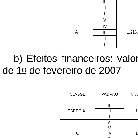
III
II
I
V
IV
A
1.216
III
II
I
b) Efeitos financeiros: v
o
de 1
de fevereiro de 2007
CLASSE
PADRÃO
Níve
III
ESPECIAL
II
1
I
VI
V
C
IV
1