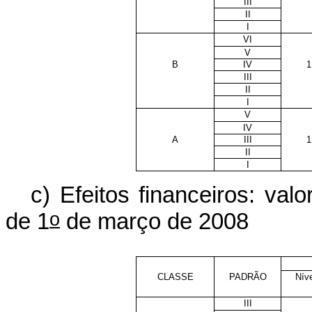
III
II
I
VI
V
B
IV
1
III
II
I
V
IV
A
III
1
II
I
c)
Efeitos financeiros: v
o
de 1
de março de 2008
CLASSE
PADRÃO
Níve
III