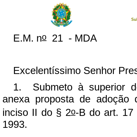
Su
o
E.M. n
21 - MDA
Excelentíssimo Senhor Pres
1. Submeto à superior d
anexa proposta de adoção d
o
inciso II do § 2
-B do art. 17
1993.