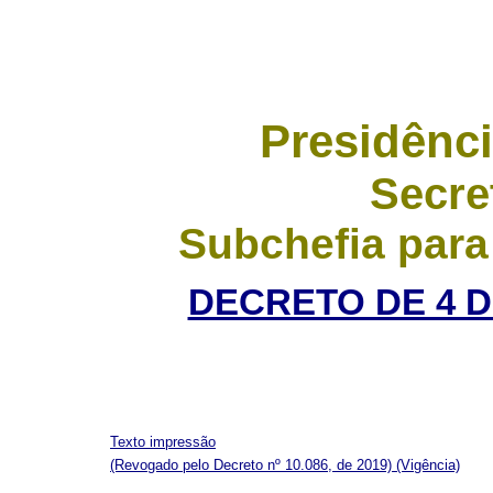
Presidênci
Secre
Subchefia para
DECRETO DE 4 D
Texto impressão
(Revogado pelo Decreto nº 10.086, de 2019)
(Vigência)