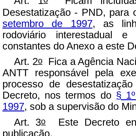
Art. 1
Ficam incluída
Desestatização - PND, para 
setembro de 1997
, as lin
rodoviário interestadual e
constantes do Anexo a este D
o
Art. 2
Fica a Agência Nacio
ANTT responsável pela ex
processo de desestatização
Decreto, nos termos do
§ 1º
1997
, sob a supervisão do Min
o
Art. 3
Este Decreto ent
publicação.