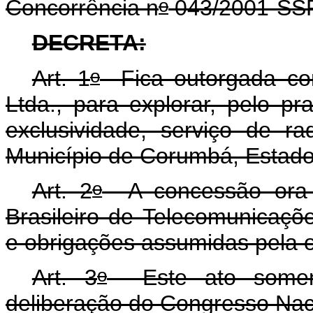
o
Concorrência n
043/2001-SS
DECRETA:
o
Art. 1
Fica outorgada co
Ltda., para explorar, pelo p
exclusividade, serviço de r
Município de Corumbá, Estado
o
Art. 2
A concessão ora o
Brasileiro de Telecomunicaçõ
e obrigações assumidas pela 
o
Art. 3
Este ato somente
deliberação do Congresso Nac