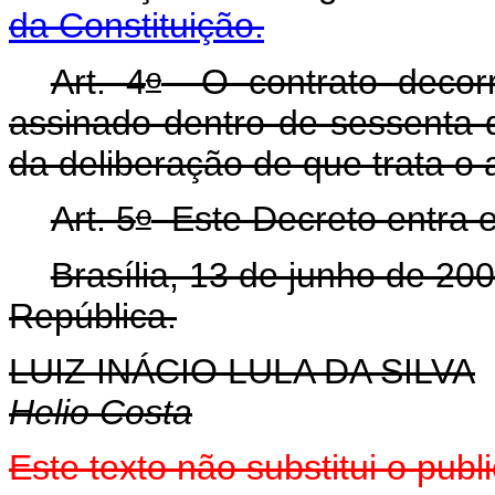
da Constituição.
o
Art. 4
O contrato decorr
assinado dentro de sessenta d
da deliberação de que trata o a
o
Art. 5
Este Decreto entra e
Brasília, 13 de junho de 20
República.
LUIZ INÁCIO LULA DA SILVA
Helio Costa
Este texto não substitui o pu