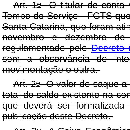
o
Art. 1
O titular de conta 
Tempo de Serviço - FGTS que
Santa Catarina, que foram ati
novembro e dezembro de 
regulamentado pelo
Decreto 
sem a observância do int
movimentação e outra.
o
Art. 2
O valor do saque a q
total do saldo existente na con
que deverá ser formalizada
publicação deste Decreto.
o