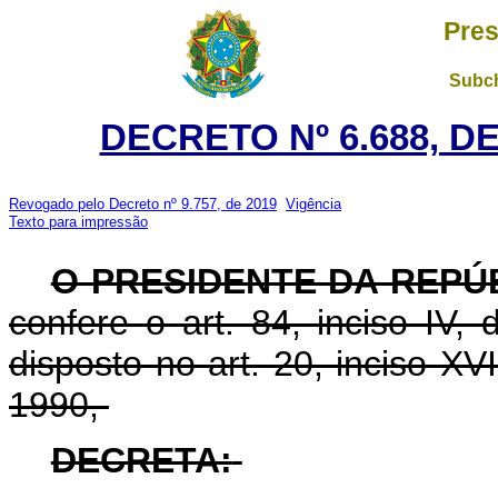
Pres
Subch
DECRETO Nº 6.688, D
Revogado pelo Decreto nº 9.757, de 2019
Vigência
Texto para impressão
O PRESIDENTE DA REPÚ
confere o art. 84, inciso IV,
disposto no art. 20, inciso XVI
1990,
DECRETA: