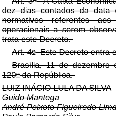
Art. 3
A Caixa Econômica 
dez dias contados da data 
normativos referentes aos 
operacionais a serem obser
trata este Decreto.
o
Art. 4
Este Decreto entra e
Brasília, 11 de dezembro
o
120
da República.
LUIZ INÁCIO LULA DA SILVA
Guido Mantega
André Peixoto Figueiredo Lim