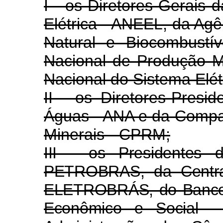
I - os Diretores-Gerais 
Elétrica - ANEEL, da Agê
Natural e Biocombustí
Nacional de Produção 
Nacional do Sistema Elét
II - os Diretores-Presi
Águas - ANA e da Compa
Minerais - CPRM;
III - os Presidentes d
PETROBRAS, da Centrais
ELETROBRÁS, do Banco 
Econômico e Social 