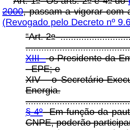
Art. 1
Os arts. 2
e 4
do
2000
, passam a vigorar com 
(Revogado pelo Decreto nº 9.
o
“Art. 2
...........................
........................................
XIII -
o Presidente da Em
- EPE; e
XIV - o Secretário-Exec
Energia.
........................................
§ 4º
Em função da pauta 
CNPE, poderão participa