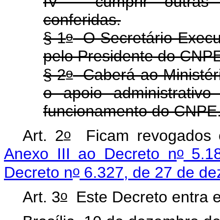
IV - cumprir outras 
conferidas.
o
§ 1
O Secretário-Execut
pelo Presidente do CNPE
o
§ 2
Caberá ao Ministéri
o apoio administrativ
funcionamento do CNPE.
o
Art. 2
Ficam revogados
o
Anexo III ao Decreto n
5.18
o
Decreto n
6.327, de 27 de d
o
Art. 3
Este Decreto entra e