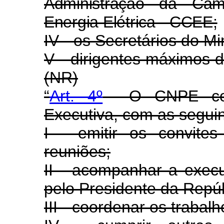
Administração da Câm
Energia Elétrica - CCEE;
IV - os Secretários do Mi
V - dirigentes máximos d
(NR)
“
Art. 4º
O CNPE conta
Executiva, com as seguin
I - emitir os convite
reuniões;
II - acompanhar a exec
pelo Presidente da Repúb
III - coordenar os trabal