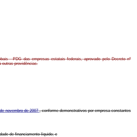
bais - PDG das empresas estatais federais, aprovado pelo Decreto nº
 outras providências.
6 de novembro de 2007
, conforme demonstrativos por empresa constantes
dade de financiamento líquido; e