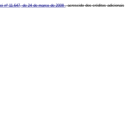
ei nº 11.647, de 24 de março de 2008
, acrescido dos créditos adicionais