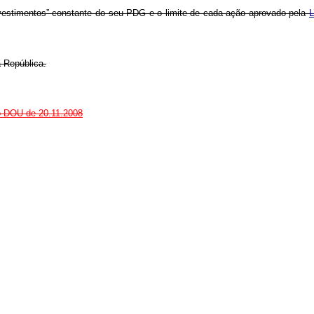
Investimentos” constante do seu PDG e o limite de cada ação aprovado pela
L
 República.
no DOU de 20.11.2008