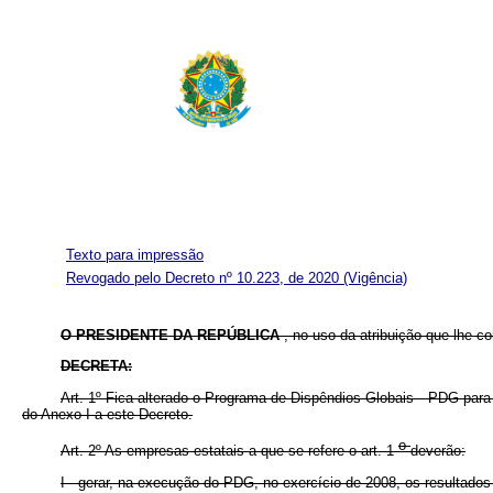
Texto para impressão
Revogado pelo Decreto nº 10.223, de 2020
(Vigência)
O
PRESIDENTE DA REPÚBLICA
, no uso da atribuição que lhe con
DECRETA:
Art. 1º Fica alterado o Programa de Dispêndios Globais - PDG para
do Anexo I a este Decreto.
o
Art. 2º As empresas estatais a que se refere o art. 1
deverão:
I - gerar, na execução do PDG, no exercício de 2008, os resultados