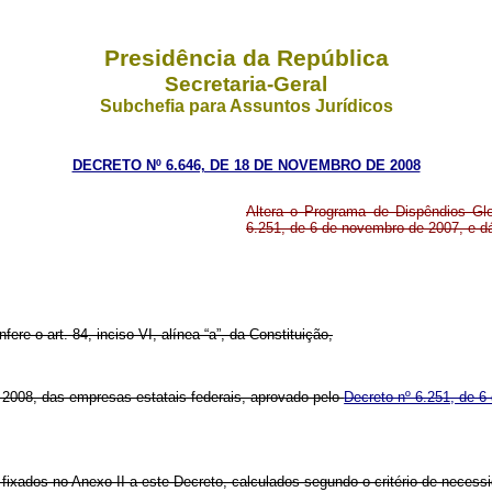
Presidência da República
Secretaria-Geral
Subchefia para Assuntos Jurídicos
DECRETO Nº 6.646, DE 18 DE NOVEMBRO DE 2008
Altera o Programa de Dispêndios Glo
6.251, de 6 de novembro de 2007, e dá
fere o art. 84, inciso VI, alínea “a”, da Constituição,
 2008, das empresas estatais federais, aprovado pelo
Decreto nº 6.251, de 
 fixados no Anexo II a este Decreto, calculados segundo o critério de necessi