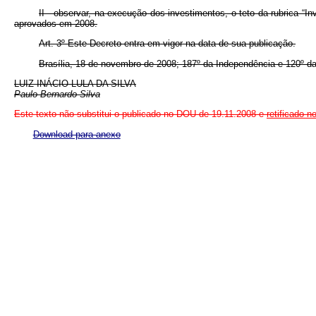
II - observar, na execução dos investimentos, o teto da rubrica “
aprovados em 2008.
Art. 3º Este Decreto entra em vigor na data de sua publicação.
Brasília, 18 de novembro de 2008; 187º da Independência e 120º da
LUIZ INÁCIO LULA DA SILVA
Paulo Bernardo Silva
Este
texto não substitui o publicado no DOU de 19.11.2008 e
retificado 
Download para anexo