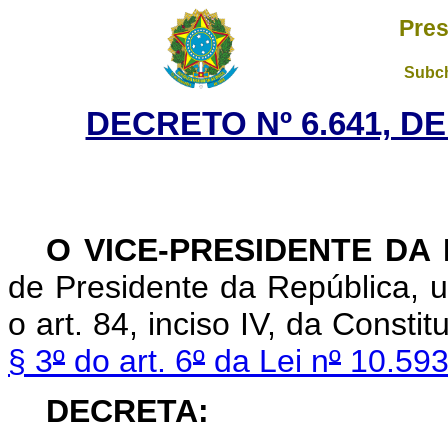
Pres
Subch
DECRETO Nº 6.641, D
O
VICE-PRESIDENTE DA
de Presidente da República, u
o art. 84, inciso IV, da Consti
§ 3
º
do art. 6
º
da Lei n
º
10.593
DECRETA: