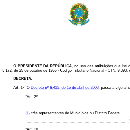
O PRESIDENTE DA REPÚBLICA
, no uso das atribuições que lhe c
5.172, de 25 de outubro de 1966 - Código Tributário Nacional - CTN, 9.39
DECRETA
:
o
o
Art. 1
O
Decreto n
6.433, de 15 de abril de 2008
, passa a vigorar 
o
“Art. 2
.............................................................................
..........................................................................................
II -
três representantes de Municípios ou Distrito Federal.
......................................................................................
“Art. 10. ............................................................................