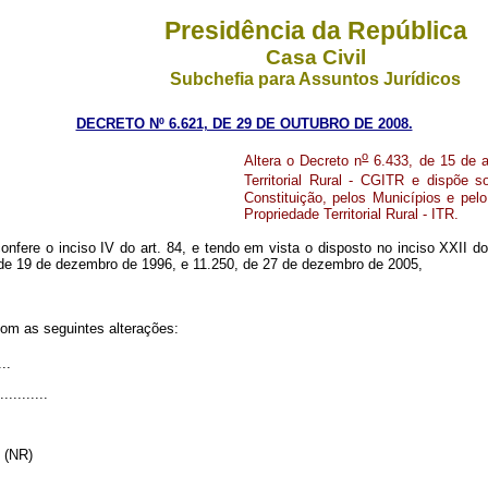
Presidência da República
Casa Civil
Subchefia para Assuntos Jurídicos
DECRETO Nº 6.621, DE 29 DE OUTUBRO DE 2008.
o
Altera o Decreto n
6.433, de 15 de a
Territorial Rural - CGITR e dispõe 
Constituição, pelos Municípios e pelo
Propriedade Territorial Rural - ITR.
onfere o inciso IV do art. 84, e tendo em vista o disposto no inciso XXII do 
3, de 19 de dezembro de 1996, e 11.250, de 27 de dezembro de 2005,
com as seguintes alterações:
...
...........
...” (NR)
..