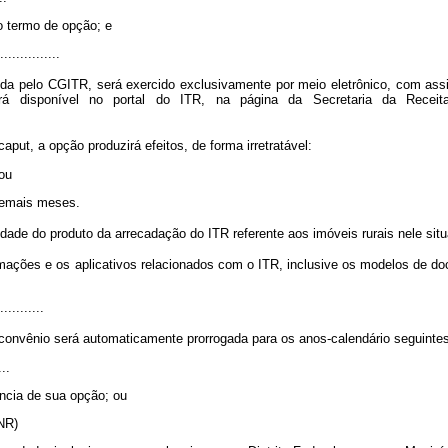
do termo de opção; e
................
da pelo CGITR, será exercido exclusivamente por meio eletrônico, com assin
stará disponível no portal do ITR, na página da Secretaria da Receit
put, a opção produzirá efeitos, de forma irretratável:
 ou
s demais meses.
lidade do produto da arrecadação do ITR referente aos imóveis rurais nele si
mações e os aplicativos relacionados com o ITR, inclusive os modelos de do
............
 convênio será automaticamente prorrogada para os anos-calendário seguintes
...
ência de sua opção; ou
” (NR)