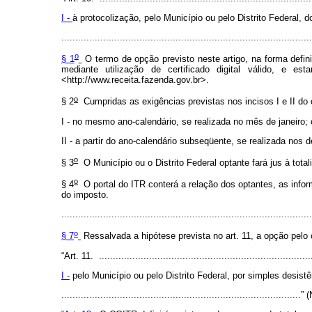
I -
à protocolização, pelo Município ou pelo Distrito Federal, 
.........................................................................................
o
§ 1
O termo de opção previsto neste artigo, na forma defini
mediante utilização de certificado digital válido, e e
<http://www.receita.fazenda.gov.br>.
o
§ 2
Cumpridas as exigências previstas nos incisos I e II do ca
I - no mesmo ano-calendário, se realizada no mês de janeiro;
II - a partir do ano-calendário subseqüente, se realizada no
o
§ 3
O Município ou o Distrito Federal optante fará jus à tota
o
§ 4
O portal do ITR conterá a relação dos optantes, as infor
do imposto.
.........................................................................................
o
§ 7
Ressalvada a hipótese prevista no art. 11, a opção pelo
“Art. 11. ............................................................................
I -
pelo Município ou pelo Distrito Federal, por simples desist
......................................................................................