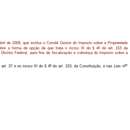
bril de 2008, que institui o Comitê Gestor do Imposto sobre a Propriedade
o
sobre a forma de opção de que trata o inciso III do § 4
do art. 153 da
 Distrito Federal, para fins de fiscalização e cobrança do Imposto sobre a
o
o
s
art. 37 e no inciso III do § 4
do art. 153, da Constituição, e nas Leis n