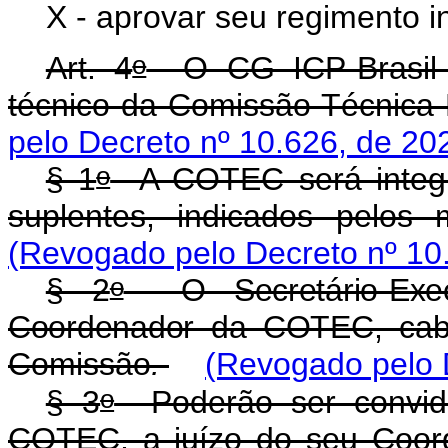
X - aprovar seu regimento i
o
Art. 4
O CG ICP-Brasil s
técnico da Comissão Técnica
pelo Decreto
nº 10.626, de 20
o
§ 1
A COTEC será integrad
suplentes, indicados pelos
(Revogado pelo Decreto
nº 10
o
§ 2
O Secretário-Exec
Coordenador da COTEC, cab
Comissão
.
(Revogado pelo 
o
§ 3
Poderão ser convida
COTEC, a juízo do seu Coord