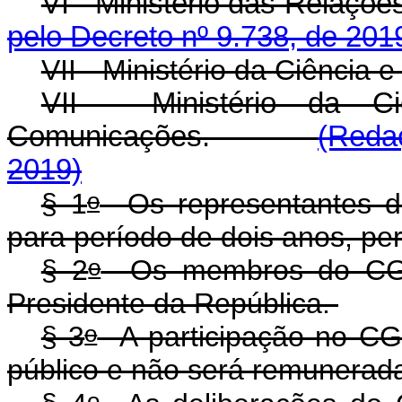
VI - Ministério das Rela
pelo Decreto nº 9.738, de 201
VII - Ministério da Ciência 
VII - Ministério da Ci
Comunicações.
(Reda
2019)
o
§ 1
Os representantes da
para período de dois anos, pe
o
§ 2
Os membros do CG IC
Presidente da República.
o
§ 3
A participação no CG I
público e não será remunerad
o