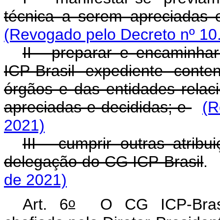
técnica a serem apreciadas e
(Revogado pelo Decreto
nº 10
II - preparar e encaminh
ICP-Brasil expediente cont
órgãos e das entidades rela
apreciadas e decididas; e
(R
2021)
III - cumprir outras atrib
delegação do CG ICP-Brasil
de 2021)
o
Art. 6
O CG ICP-Brasil 