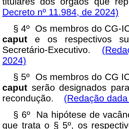
titulares dos órgãos que
Decreto
nº 11.984, de 2024)
§ 4º Os membros do CG-ICP-
caput
e os respectivos sup
Secretário-Executivo.
(Reda
2024)
§ 5º Os membros do CG ICP-
caput
serão designados para 
recondução.
(Redação dada 
§ 6º Na hipótese de vacânc
que trata o § 5º, os respect