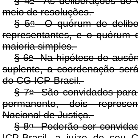
§ 4
As deliberações do C
meio de resoluções.
o
§ 5
O quórum de deliber
representantes, e o quórum 
maioria simples.
o
§ 6
Na hipótese de ausênc
suplente, a coordenação será
do CG ICP-Brasil.
o
§ 7
São convidados para p
permanente, dois represen
Nacional de Justiça.
o
§ 8
Poderão ser convidado
ICP-Brasil, a juízo do seu 