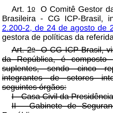
o
Art. 1
O Comitê Gestor da 
Brasileira - CG ICP-Brasil, i
2.200-2, de 24 de agosto de 
gestora de políticas da referid
o
Art. 2
O CG ICP-Brasil, vin
da República, é composto 
suplentes, sendo cinco rep
integrantes de setores int
seguintes órgãos:
I - Casa Civil da Presidênc
II - Gabinete de Seguranç