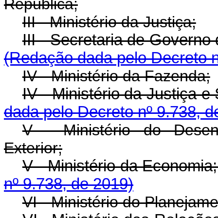
República;
III - Ministério da Justiça;
III - Secretaria de Gove
(Redação dada pelo Decreto n
IV - Ministério da Fazenda;
IV - Ministério da Justi
dada pelo Decreto nº 9.738, d
V - Ministério do Desen
Exterior;
V - Ministério da Eco
nº 9.738, de 2019)
VI - Ministério do Planejam