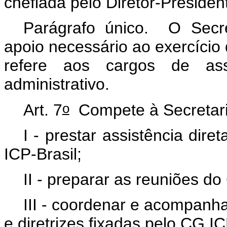
chefiada pelo Diretor-Presiden
Parágrafo único. O Secre
apoio necessário ao exercício 
refere aos cargos de as
administrativo.
o
Art. 7
Compete à Secretari
I - prestar assistência di
ICP-Brasil;
II - preparar as reuniões do
III - coordenar e acompanh
e diretrizes fixadas pelo CG IC