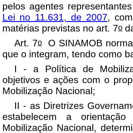
pelos agentes representante
Lei no 11.631, de 2007
, com
o
matérias previstas no art. 7
da
o
Art. 7
O SINAMOB normatiz
que o integram, tendo como b
I - a Política de Mobili
objetivos e ações com o prop
Mobilização Nacional;
II - as Diretrizes Governa
estabelecem a orientaçã
Mobilização Nacional, determ