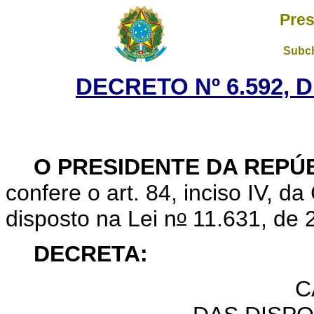
Pres
Subch
DECRETO Nº 6.592, 
O PRESIDENTE DA REPÚ
confere o art. 84, inciso IV, d
o
disposto na Lei n
11.631, de 
DECRETA:
C