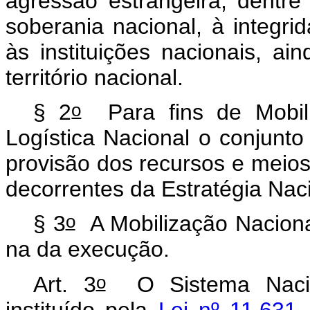
agressão estrangeira, dentre
soberania nacional, à integrida
às instituições nacionais, a
território nacional.
o
§ 2
Para fins de Mobili
Logística Nacional o conjunto 
provisão dos recursos e meios
decorrentes da Estratégia Nac
o
§ 3
A Mobilização Nacional
na da execução.
o
Art. 3
O Sistema Nacio
instituído pela
Lei nº 11.631