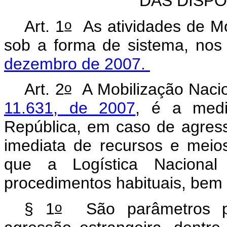
DAS DISP
o
Art. 1
As atividades de Mo
sob a forma de sistema, no
dezembro de 2007.
o
Art. 2
A Mobilização Naci
11.631, de 2007
, é a medi
República, em caso de agress
imediata de recursos e mei
que a Logística Nacional
procedimentos habituais, bem
o
§ 1
São parâmetros par