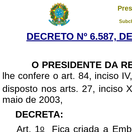
Pres
Subch
DECRETO Nº 6.587, D
O
PRESIDENTE DA R
lhe confere o art. 84, inciso I
disposto nos arts. 27, inciso 
maio de 2003,
DECRETA:
o
Art. 1
Fica criada a Emba