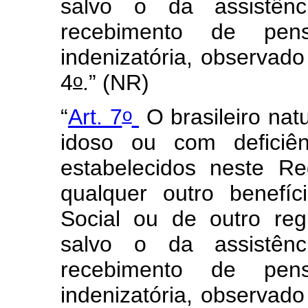
salvo o da assistê
recebimento de pen
indenizatória, observado 
o
4
.” (NR)
o
“
Art. 7
O brasileiro natu
idoso ou com deficiên
estabelecidos neste R
qualquer outro benefí
Social ou de outro reg
salvo o da assistê
recebimento de pen
indenizatória, observado 