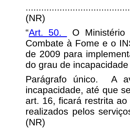
.......................................
(NR)
“
Art. 50.
O Ministério 
Combate à Fome e o INS
de 2009 para implementa
do grau de incapacidade 
Parágrafo único. A av
incapacidade, até que s
art. 16, ficará restrita 
realizados pelos serviç
(NR)