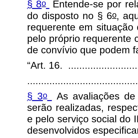
o
§ 8
Entende-se por rel
o
do disposto no § 6
, aq
requerente em situação 
pelo próprio requerente 
de convívio que podem fa
“Art. 16. ...........................
........................................
o
§ 3
As avaliações de 
serão realizadas, respec
e pelo serviço social do
desenvolvidos especifica