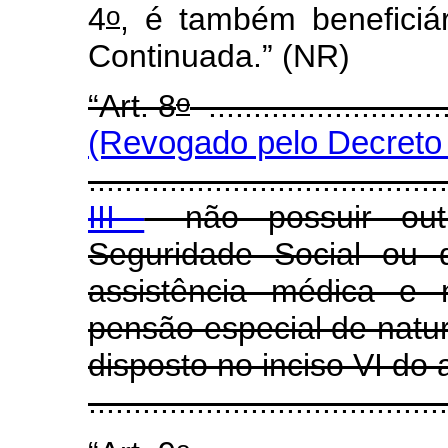
o
4
, é também beneficiá
Continuada.”
(NR)
o
“Art. 8
...........................
(Revogado pelo Decreto 
........................................
III
- não possuir out
Seguridade Social ou 
assistência médica e
pensão especial de natur
disposto no inciso VI do a
......................................