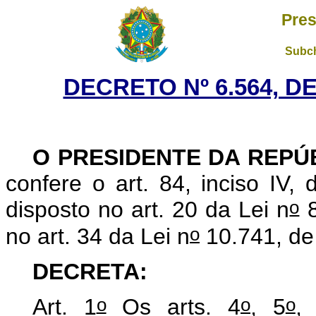
Pres
Subch
DECRETO Nº 6.564, D
O PRESIDENTE DA REPÚ
confere o art. 84, inciso IV,
o
disposto no art. 20 da Lei n
8
o
no art. 34 da Lei n
10.741, de
DECRETA:
o
o
o
Art. 1
Os arts. 4
, 5
,