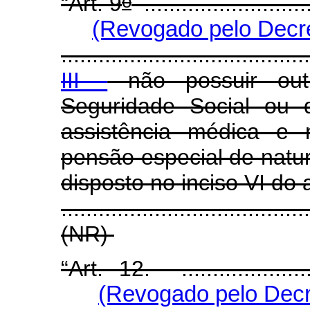
o
“Art. 9
...........................
(Revogado pelo Decre
........................................
III -
não possuir out
Seguridade Social ou 
assistência médica e
pensão especial de natur
disposto no inciso VI do a
.......................................
(NR)
“Art. 12. .........................
(Revogado pelo Decr