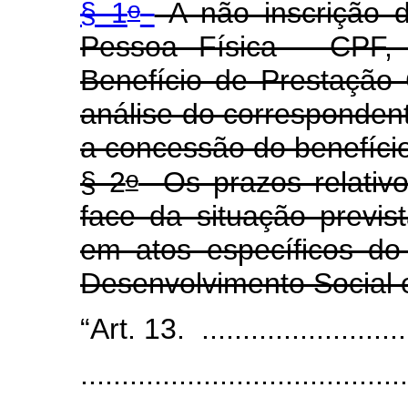
o
§ 1
A não inscrição 
Pessoa Física - CPF,
Benefício de Prestação 
análise do corresponden
a concessão do benefíci
o
§ 2
Os prazos relativ
face da situação previs
em atos específicos do
Desenvolvimento Social
“Art. 13. ...........................
.......................................