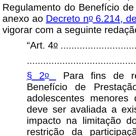
Regulamento do Benefício de
o
anexo ao
Decreto n
6.214, d
vigorar com a seguinte redaçã
o
“Art. 4
............................
........................................
o
§ 2
Para fins de re
Benefício de Prestaçã
adolescentes menores 
deve ser avaliada a exi
impacto na limitação 
restrição da participa