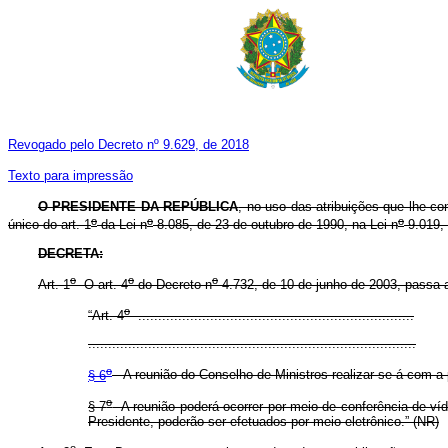
Revogado pelo Decreto nº 9.629, de 2018
Texto para impressão
O PRESIDENTE DA REPÚBLICA
, no uso das atribuições que lhe con
o
o
o
único do art. 1
da Lei n
8.085, de 23 de outubro de 1990, na Lei n
9.019, 
DECRETA:
o
o
o
Art. 1
O art. 4
do Decreto n
4.732, de 10 de junho de 2003, passa a
o
“Art. 4
.....................................................................
..................................................................................
o
§ 6
A reunião do Conselho de Ministros realizar-se-á com a
o
§ 7
A reunião poderá ocorrer por meio de conferência de ví
Presidente, poderão ser efetuados por meio eletrônico.” (NR)
o