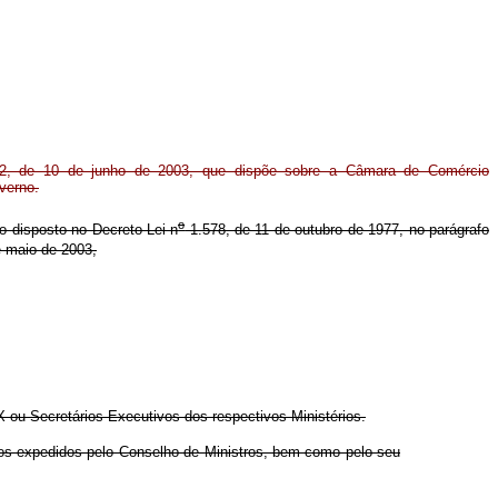
2, de 10 de junho de 2003, que dispõe sobre a Câmara de Comércio
verno.
o
 o disposto no Decreto-Lei n
1.578, de 11 de outubro de 1977, no parágrafo
 maio de 2003,
ou Secretários-Executivos dos respectivos Ministérios.
tos expedidos pelo Conselho de Ministros, bem como pelo seu