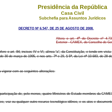
Presidência da República
Casa Civil
Subchefia para Assuntos Jurídicos
DECRETO Nº 6.547, DE 25 DE AGOSTO DE 2008.
o
Altera o art. 4
do Decreto n
º
4.73
Exterior - CAMEX, do Conselho de Go
fere o art. 84, incisos IV e VI, alínea “a”, da Constituição, e tendo em vista
o
o
o
de 30 de março de 1995, e nos arts. 7
e 29, § 5
, da Lei n
10.683, de 28 de
 vigorar com as seguintes alterações:
 participação de, pelo menos, quatro Ministros de Estado membros da CAMEX 
deo, voz ou qualquer outro recurso tecnológico idôneo, e os atos e documen