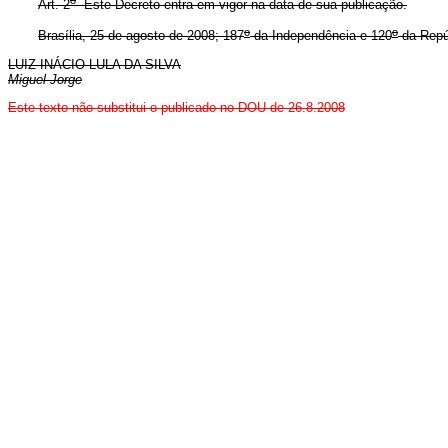
Art. 2
Este Decreto entra em vigor na data de sua publicação.
o
o
Brasília, 25 de agosto de 2008; 187
da Independência e 120
da Repú
LUIZ INÁCIO LULA DA SILVA
Miguel Jorge
Este
texto não substitui o publicado no DOU de 26.8.2008