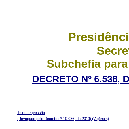
Presidênci
Secre
Subchefia para
DECRETO Nº 6.538, 
Texto impressão
(Revogado pelo Decreto nº 10.086, de 2019)
(Vigência)