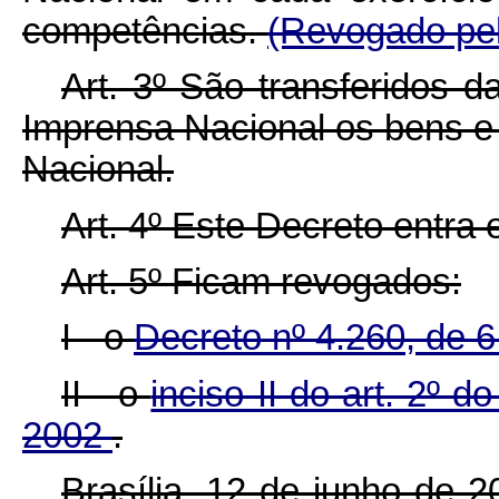
competências.
(Revogado pel
Art. 3º São transferidos 
Imprensa Nacional os bens e 
Nacional.
Art. 4º Este Decreto entra
Art. 5º Ficam revogados:
I - o
Decreto nº 4.260, de 
II - o
inciso II do art. 2º 
2002
.
Brasília, 12 de junho de 