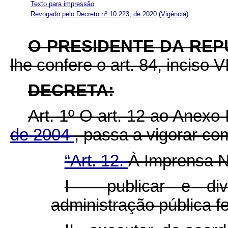
Texto para impressão
Revogado pelo Decreto nº 10.223, de 2020
(Vigência)
O PRESIDENTE DA RE
lhe confere o art. 84, inciso V
DECRETA:
Art. 1º O art. 12 ao Anexo
de 2004
, passa a vigorar co
“Art. 12.
À Imprensa N
I - publicar e div
administração pública fe