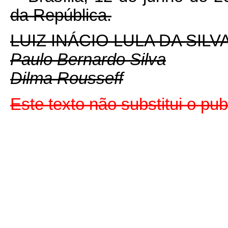
da República.
LUIZ INÁCIO LULA DA SILV
Paulo Bernardo Silva
Dilma Rousseff
Este
texto não substitui o p