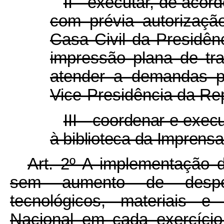
II - executar, de acor
com prévia autorizaçã
Casa Civil da Presidên
impressão plana de tra
atender a demandas p
Vice-Presidência da Rep
III -
coordenar e execu
à biblioteca da Imprensa
Art. 2º
A implementação d
sem aumento de despe
tecnológicos, materiais 
Nacional em cada exercíci