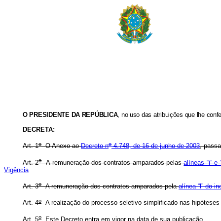
O
PRESIDENTE DA REPÚBLICA
, no uso das atribuições que lhe confer
DECRETA:
o
o
Art. 1
O Anexo ao
Decreto n
4.748, de 16 de junho de 2003
, passa
o
Art. 2
A remuneração dos contratos amparados pelas
alíneas “i” e 
Vigência
o
Art. 3
A remuneração dos contratos amparados pela
alínea “l” do in
o
Art. 4
A realização do processo seletivo simplificado nas hipótese
o
Art. 5
Este Decreto entra em vigor na data de sua publicação.