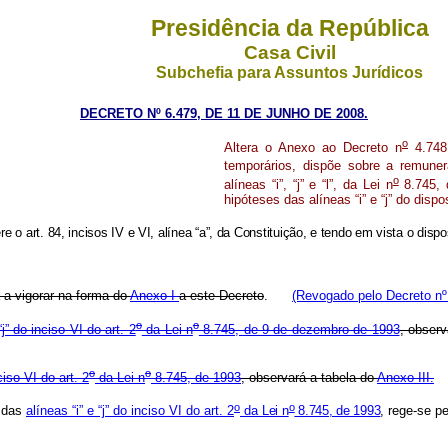
Presidência da República
Casa Civil
Subchefia para Assuntos Jurídicos
DECRETO Nº 6.479, DE 11 DE JUNHO DE 2008.
o
Altera o Anexo ao Decreto n
4.748,
temporários, dispõe sobre a remuner
o
alíneas “i”, “j” e “l”, da Lei n
8.745, 
hipóteses das alíneas “i” e “j” do dispos
e o art. 84, incisos IV e VI, alínea “a”, da Constituição, e tendo em vista o dispo
 a vigorar na forma do
Anexo I
a este Decreto
.
(Revogado pelo Decreto nº
o
o
“j” do inciso VI do art. 2
da Lei n
8.745, de 9 de dezembro de 1993
, observ
o
o
ciso VI do art. 2
da Lei n
8.745, de 1993
, observará a tabela do
Anexo III.
o
o
s das
alíneas “i” e “j” do inciso VI do art. 2
da
Lei n
8.745, de 1993
,
rege-se p