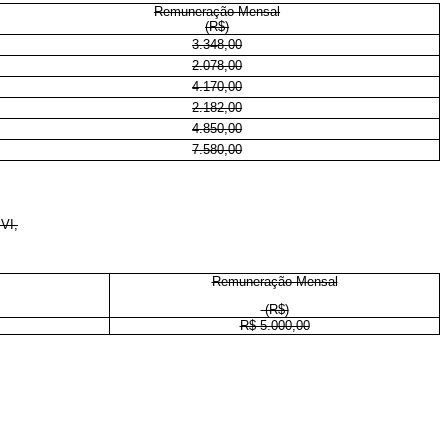
Remuneração Mensal
(R$)
3.348,00
2.078,00
4.170,00
2.182,00
4.850,00
7.580,00
VI,
Remuneração Mensal
(R$)
R$ 5.000,00