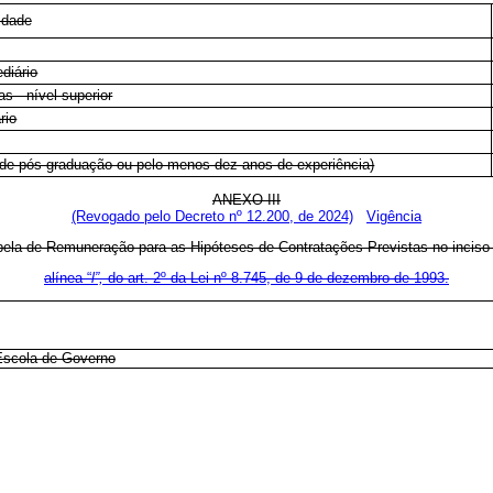
idade
diário
s - nível superior
rio
l de pós-graduação ou pelo menos dez anos de experiência)
ANEXO III
(Revogado pelo Decreto nº 12.200, de 2024)
Vigência
bela de Remuneração para as Hipóteses de Contratações Previstas no inciso 
alínea “
l”,
do art. 2
º
da Lei n
º
8.745, de 9 de dezembro de 1993.
Escola de Governo