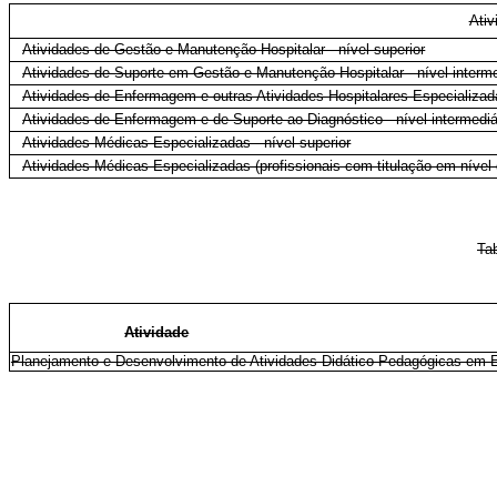
Ativ
Atividades de Gestão e Manutenção Hospitalar - nível superior
Atividades de Suporte em Gestão e Manutenção Hospitalar - nível interme
Atividades de Enfermagem e outras Atividades Hospitalares Especializada
Atividades de Enfermagem e de Suporte ao Diagnóstico - nível intermediá
Atividades Médicas Especializadas - nível superior
Atividades Médicas Especializadas (profissionais com titulação em níve
Ta
Atividade
Planejamento e Desenvolvimento de Atividades Didático-Pedagógicas em 