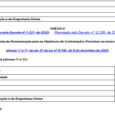
ção e de Engenharia Sênior
ANEXO II
 pelo Decreto nº 7.227, de 2010)
(Revogado pelo Decreto nº 12.200, de 2
bela de Remuneração para as Hipóteses de Contratações Previstas no inciso 
alíneas “
i” e
“
j”,
do art. 2
º
da Lei n
º
8.745, de 9 de dezembro de 1993.
(alíneas “i” e “j”):
idade
mação e de Engenharia Sênior
):