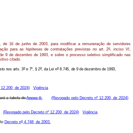
 de 16 de junho de 2003, para modificar a remuneração de servidores
o
ação para as hipóteses de contratações previstas no art. 2
, inciso VI,
de 9 de dezembro de 1993, e sobre o processo seletivo simplificado nas
itivo citado.
o
o
o
sto nos arts. 3
e 7º, § 2
, da Lei n
8.745, de 9 de dezembro de 1993,
 12.200, de 2024)
Vigência
ará a tabela do
Anexo II.
(Revogado pelo Decreto nº 12.200, de 2024)
(Revogado pelo Decreto nº 12.200, de 2024)
Vigência
o
elo
Decreto n
4.748, de 2003.