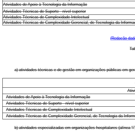
Atividades de Apoio à Tecnologia da Informação
Atividades Técnicas de Suporte - nível superior
Atividades Técnicas de Complexidade Intelectual
Atividades Técnicas de Complexidade Gerencial, de Tecnologia da Informa
(Redação dada
Ta
a) atividades técnicas e de gestão em organizações públicas em geral 
Ativ
Atividades de Apoio à Tecnologia da Informação
Atividades Técnicas de Suporte - nível superior
Atividades Técnicas de Complexidade Intelectual
Atividades Técnicas de Complexidade Gerencial, de Tecnologia da Infor
b) atividades especializadas em organizações hospitalares (alínea “i”