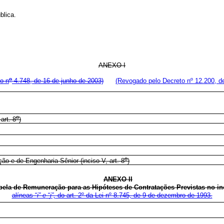
blica.
ANEXO I
o
o n
4.748, de 16 de junho de 2003)
(Revogado pelo Decreto nº 12.200, d
o
art. 8
)
o
o e de Engenharia Sênior (inciso V, art. 8
)
ANEXO II
bela de Remuneração para as Hipóteses de Contratações Previstas no inc
alíneas “
i” e
“
j”,
do art. 2º da Lei nº 8.745, de 9 de dezembro de 1993.