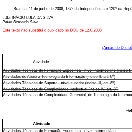
o
o
Brasília, 11 de junho de 2008; 187
da Independência e 120
da Repú
LUIZ INÁCIO LULA DA SILVA
Paulo Bernardo Silva
Este
texto não substitui o publicado no DOU de 12.6.2008
(Anexo do Decret
Atividade
Atividades Técnicas de Formação Específica - nível intermediário (inciso I, 
o
Atividades de Apoio à Tecnologia da Informação (inciso II, art. 8
)
o
Atividades Técnicas de Suporte - nível superior (inciso III, art. 8
)
o
Atividades Técnicas de Complexidade Intelectual (inciso IV, art. 8
)
Atividades Técnicas de Complexidade Gerencial, de Tecnologia da Informaçã
Ta
Atividade
Atividades Técnicas de Formação Específica - nível intermediário