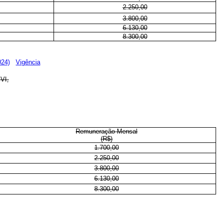
2.250,00
3.800,00
6.130,00
8.300,00
024)
Vigência
VI,
Remuneração Mensal
(R$)
1.700,00
2.250,00
3.800,00
6.130,00
8.300,00