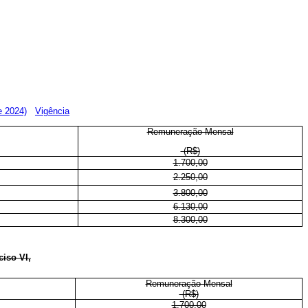
e 2024)
Vigência
Remuneração Mensal
(R$)
1.700,00
2.250,00
3.800,00
6.130,00
8.300,00
iso VI,
Remuneração Mensal
(R$)
1.700,00