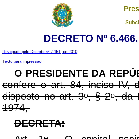
Pres
Subch
DECRETO Nº 6.466,
Revogado pelo Decreto nº 7.151, de 2010
Texto para impressão
O PRESIDENTE DA REPÚ
confere o art. 84, inciso IV,
o
o
disposto no art. 3
, § 2
, da 
1974,
DECRETA:
o
Art. 1
O capital socia