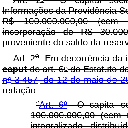
Informações da Previdência 
R$ 100.000.000,00 (cem 
incorporação de R$ 30.000.
proveniente do saldo da reser
o
Art. 2
Em decorrência da in
o
caput
do art. 6
do Estatuto 
o
n
3.457, de 12 de maio de 2
redação:
“
Art. 6º
O capital s
100.000.000,00 (cem m
integralizado, distribu