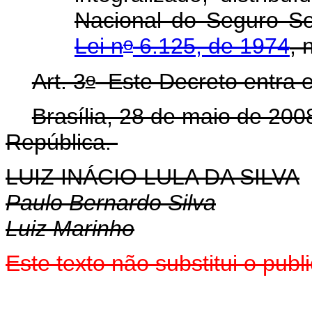
Nacional do Seguro So
o
Lei n
6.125, de 1974
, 
o
Art. 3
Este Decreto entra e
Brasília, 28 de maio de 200
República.
LUIZ INÁCIO LULA DA SILVA
Paulo Bernardo Silva
Luiz Marinho
Este
texto não substitui o pub