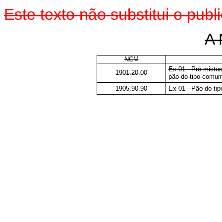
Este
texto não substitui o pub
A 
NCM
Ex 01 - Pré-mistur
1901.20.00
pão do tipo comu
1905.90.90
Ex 01 - Pão do ti