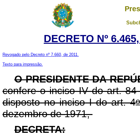
Pres
Subch
DECRETO Nº 6.465,
Revogado pelo Decreto nº 7.660, de 2011.
Texto para impressão.
O PRESIDENTE DA REPÚ
confere o inciso IV do art. 84
o
disposto no inciso I do art. 4
dezembro de 1971,
DECRETA: