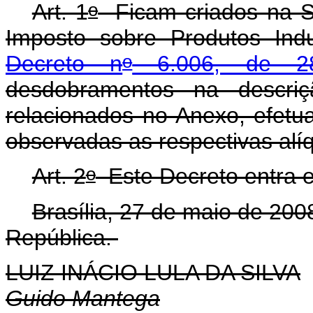
o
Art. 1
Ficam criados na Se
Imposto sobre Produtos Indu
o
Decreto n
6.006, de 2
desdobramentos na descriç
relacionados no Anexo, efetu
observadas as respectivas alí
o
Art. 2
Este Decreto entra e
Brasília, 27 de maio de 200
República.
LUIZ INÁCIO LULA DA SILVA
Guido Mantega