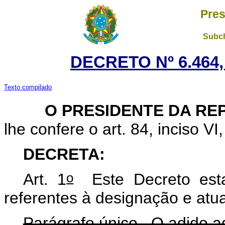
Pres
Subch
DECRETO Nº 6.464,
Texto compilado
O PRESIDENTE DA REP
lhe confere o art. 84, inciso VI
DECRETA:
o
Art. 1
Este Decreto estab
referentes à designação e atu
Parágrafo único. O adido ag