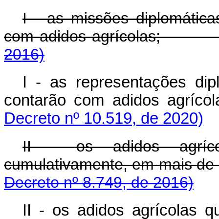
I - as missões diplomática
com adidos agrícolas
2016)
I - as representações dip
contarão com adidos 
Decreto nº 10.519, de 2020)
II - os adidos agríco
cumulativamente, em m
Decreto nº 8.749, de 2016)
II - os adidos agrícolas 