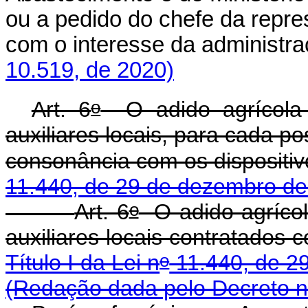
ou a pedido do chefe da repre
com o interesse da administra
10.519, de 2020)
o
Art. 6
O adido agrícola p
auxiliares locais, para cada p
consonância com os dispositi
11.440, de 29 de dezembro de
o
Art. 6
O adido agrícola
auxiliares locais contratados
o
Título I da Lei n
11.440, de 2
(Redação dada pelo Decreto n