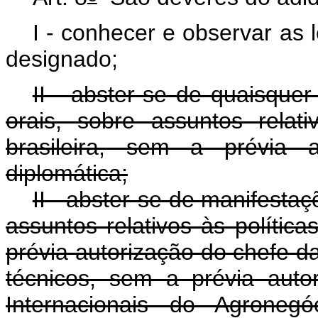
I - conhecer e observar as 
designado;
II - abster-se de quaisquer
orais, sobre assuntos relati
brasileira, sem a prévia 
diplomática;
II - abster-se de manifestaç
assuntos relativos às política
prévia autorização do chefe d
técnicos, sem a prévia auto
Internacionais do Agronegó