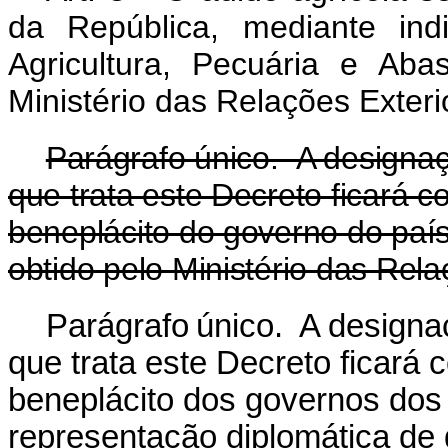
da República, mediante ind
Agricultura, Pecuária e Aba
Ministério das Relações Exter
Parágrafo único. A designa
que trata este Decreto ficará 
beneplácito do governo do país
obtido pelo Ministério das Rela
Parágrafo único. A design
que trata este Decreto ficará
beneplácito dos governos dos 
representação diplomática de 