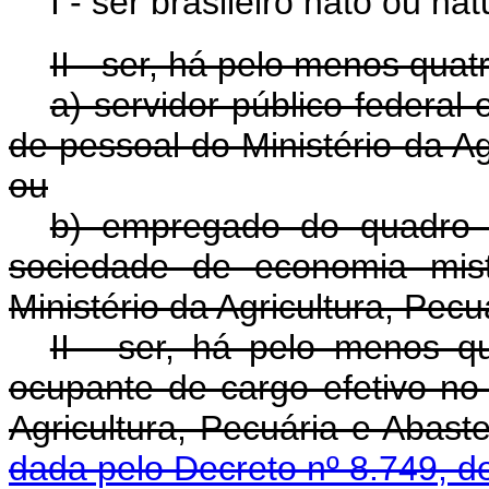
I - ser brasileiro nato ou nat
II - ser, há pelo menos quat
a) servidor público federal
de pessoal do Ministério da Ag
ou
b) empregado do quadro 
sociedade de economia mist
Ministério da Agricultura, Pec
II - ser, há pelo menos qu
ocupante de cargo efetivo no
Agricultura, Pecuária
dada pelo Decreto nº 8.749, d