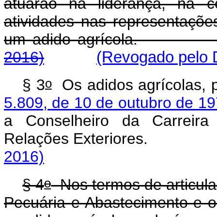
atuarão na liderança, na 
atividades nas representaçõ
um adido agrícola
2016)
(Revogado pelo D
o
§ 3
Os adidos agrícolas, p
5.809, de 10 de outubro de 1
a Conselheiro da Carreira
Relações Exteriore
2016)
o
§ 4
Nos termos de articulaç
Pecuária e Abastecimento e o 