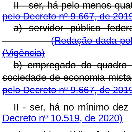
II - ser, há pelo me
pelo Decreto nº 9.667, de 201
a) servidor público fede
(Redação dada pel
(Vigência)
b) empregado do quadro 
sociedade de economia
pelo Decreto nº 9.667, de 201
II - ser, há no mínimo dez
Decreto nº 10.519, de 2020)