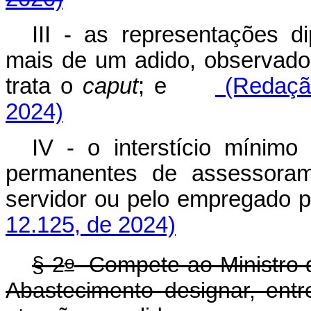
III - as representações d
mais de um adido, observado,
trata o
caput
; e
(Redação
2024)
IV - o interstício mínim
permanentes de assessoram
servidor ou pelo empregado
12.125, de 2024)
o
§ 2
Compete ao Ministro de
Abastecimento designar, entr