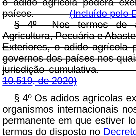
o adido agrícola poderá exe
países.
(Incluído pelo 
§ 4º Nos termos de art
Agricultura, Pecuária e Abast
Exteriores, o adido agrícola 
governos dos países nos quais
jurisdição cumulativa.
10.519, de 2020)
§ 4º Os adidos agrícolas e
organismos internacionais no
permanente em que estiver lot
termos do disposto no
Decreto