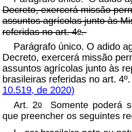
Decreto, exercerá missão pe
assuntos agrícolas junto às Mi
o
referidas no art. 4
.
Parágrafo único. O adido ag
Decreto, exercerá missão pe
assuntos agrícolas junto às r
brasileiras referidas no art. 4
10.519, de 2020)
o
Art. 2
Somente poderá ser
que preencher os seguintes req