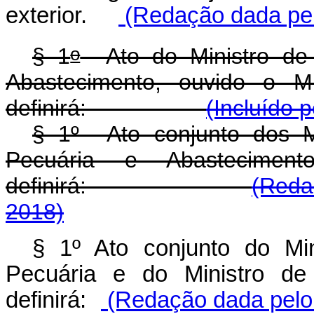
exterior.
(Redação dada pel
o
§ 1
Ato do Ministro de E
Abastecimento, ouvido o Mi
definirá:
(Incluído 
§ 1º Ato conjunto dos Mi
Pecuária e Abastecimen
definirá:
(Reda
2018)
§ 1º Ato conjunto do Min
Pecuária e do Ministro de
definirá:
(Redação dada pelo 