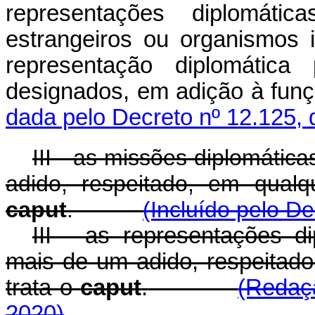
representações diplomáti
estrangeiros ou organismos i
representação diplomátic
designados, em adição à fun
dada pelo Decreto nº 12.125, 
III - as missões diplomáti
adido, respeitado, em qualq
caput
.
(Incluído pelo D
III - as representações d
mais de um adido, respeitado
trata o
caput
.
(Redaç
2020)