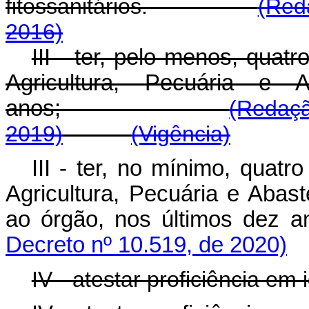
fitossanitários.
(Red
2016)
III - ter, pelo menos, quat
Agricultura, Pecuária e 
anos;
(Redaçã
2019)
(Vigência)
III - ter, no mínimo, quatr
Agricultura, Pecuária e Abas
ao órgão, nos últimos dez a
Decreto nº 10.519, de 2020)
IV - atestar proficiência em