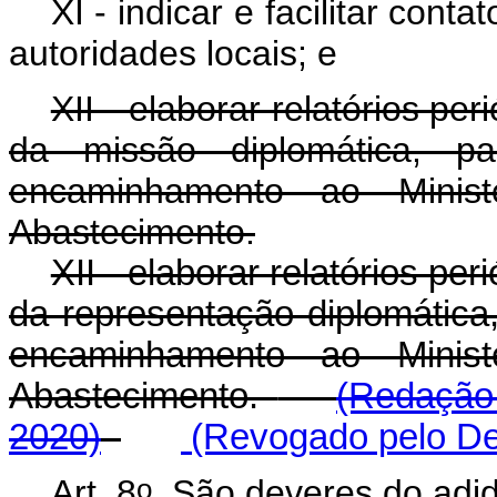
XI - indicar e facilitar cont
autoridades locais; e
XII - elaborar relatórios p
da missão diplomática, p
encaminhamento ao Ministé
Abastecimento.
XII - elaborar relatórios p
da representação diplomátic
encaminhamento ao Ministé
Abastecimento.
(Redação
2020)
(Revogado pelo Dec
o
Art. 8
São deveres do adido