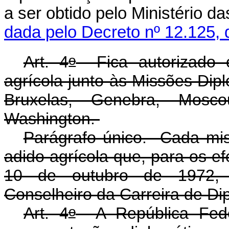
a ser obtido pelo Ministério 
dada pelo Decreto nº 12.125, 
o
Art. 4
Fica autorizado o
agrícola junto às Missões Dip
Bruxelas, Genebra, Mosco
Washington.
Parágrafo único. Cada mi
adido agrícola que, para os ef
10 de outubro de 1972, s
Conselheiro da Carreira de Di
o
Art. 4
A República Feder