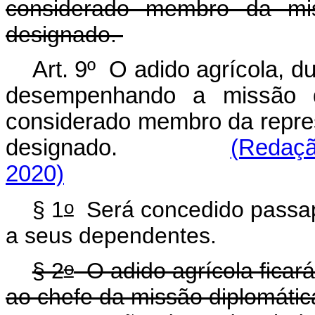
considerado membro da mis
designado.
Art. 9º O adido agrícola, 
desempenhando a missão d
considerado membro da repres
designado.
(Redaçã
2020)
o
§ 1
Será concedido passapo
a seus dependentes.
o
§ 2
O adido agrícola ficará
ao chefe da missão diplomátic