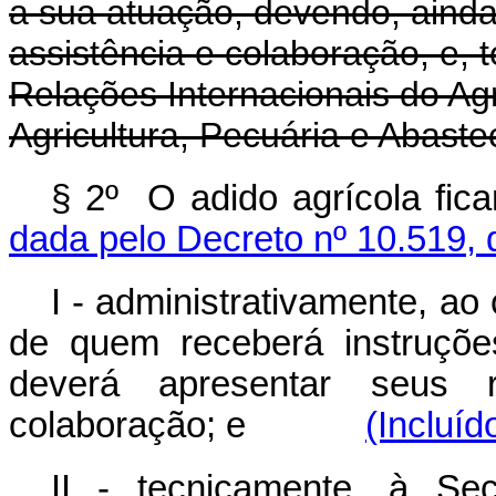
a sua atuação, devendo, ainda,
assistência e colaboração, e, 
Relações Internacionais do Ag
Agricultura, Pecuária e Abaste
§ 2º O adido agrícola fica
dada pelo Decreto nº 10.519, 
I - administrativamente, ao
de quem receberá instruçõ
deverá apresentar seus re
colaboração; e
(Incluíd
II - tecnicamente, à Se