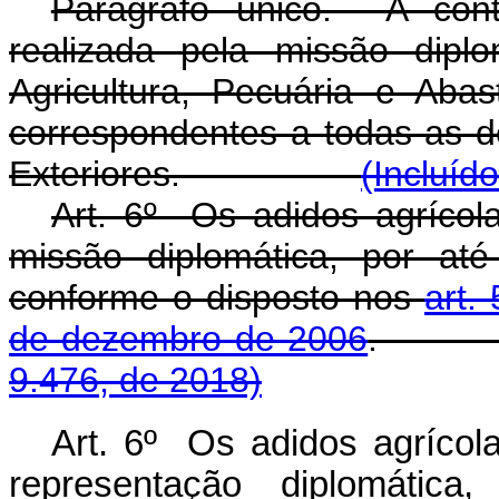
Parágrafo único. A contr
realizada pela missão dipl
Agricultura, Pecuária e Aba
correspondentes a todas as d
Exteriores.
(Incluíd
Art. 6º Os adidos agrícol
missão diplomática, por até 
conforme o disposto nos
art.
de dezembro de 2006
9.476, de 2018)
Art. 6º Os adidos agrícol
representação diplomática,