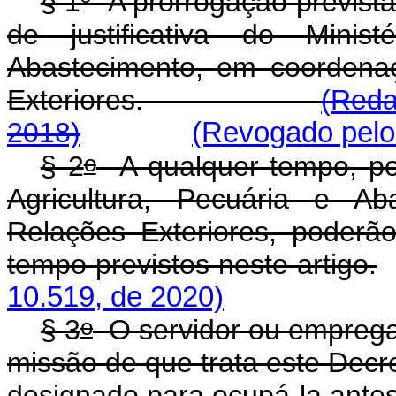
§ 1º A prorrogação previst
de justificativa do Minist
Abastecimento, em coordena
Exteriores.
(Reda
2018)
(Revogado pelo
o
§ 2
A qualquer tempo, por
Agricultura, Pecuária e Ab
Relações Exteriores, poderã
tempo previstos neste artigo.
10.519, de 2020)
o
§ 3
O servidor ou empregad
missão de que trata este Dec
designado para ocupá-la antes