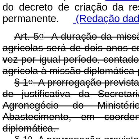
do decreto de criação da re
permanente.
(Redação dada
o
Art. 5
A duração da missã
agrícolas será de dois anos c
vez por igual período, contad
agrícola à missão diplomática 
o
§ 1
A prorrogação previst
de justificativa da Secreta
Agronegócio do Ministér
Abastecimento, em coord
diplomática.