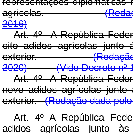
representações diplomáticas n
agrícolas.
(Reda
2016)
Art. 4º A República Federa
oito adidos agrícolas junto
exterior.
(Redação
2020)
(Vide Decreto nº 
Art. 4º A República Federa
nove adidos agrícolas junto
exterior.
(Redação dada pelo 
Art. 4º A República Fede
adidos agrícolas junto às