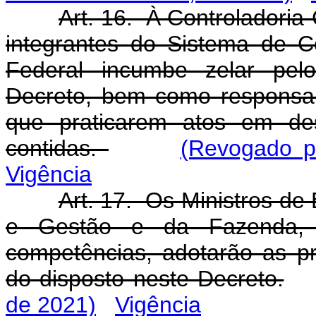
Art. 16. À Controladoria
integrantes do Sistema de C
Federal incumbe zelar pel
Decreto, bem como responsabi
que praticarem atos em de
contidas.
(Revogado p
Vigência
Art. 17. Os Ministros d
e Gestão e da Fazenda, 
competências, adotarão as p
do disposto neste Decreto.
de 2021)
Vigência