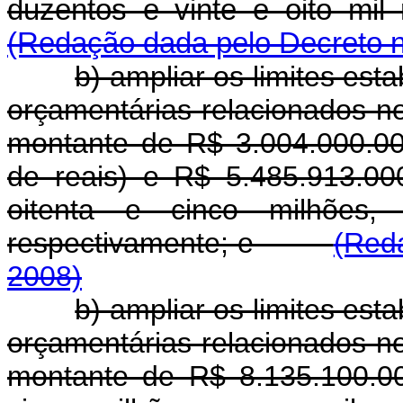
duzentos e vinte e oito mil 
(Redação dada pelo Decreto n
b) ampliar os limites est
orçamentárias relacionados n
montante de R$ 3.004.000.000
de reais) e R$ 5.485.913.000
oitenta e cinco milhões, 
respectivamente; e
(Reda
2008)
b) ampliar os limites est
orçamentárias relacionados n
montante de R$ 8.135.100.000