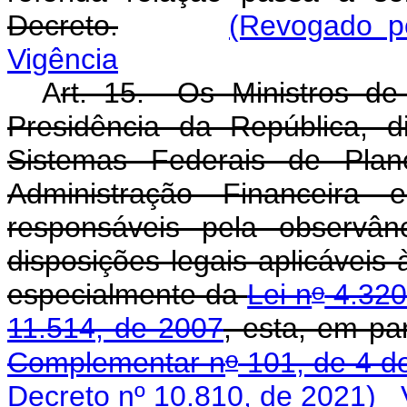
Decreto.
(Revogado p
Vigência
A
rt. 15. Os Ministros de
Presidência da República, d
Sistemas Federais de Pla
Administração Financeira
responsáveis pela observâ
disposições legais aplicáveis 
o
especialmente da
Lei n
4.320
11.514, de 2007
, esta, em pa
o
Complementar n
101, de 4 d
Decreto nº 10.810, de 2021)