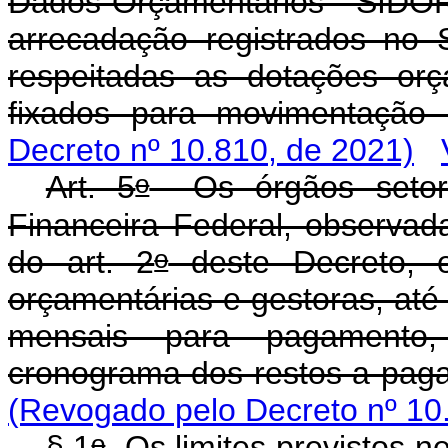
Dados Orçamentários - SIDO
arrecadação registrados no 
respeitadas as dotações orç
fixados para movimentaçã
Decreto nº 10.810, de 2021)
o
Art. 5
Os órgãos setoria
Financeira Federal, observad
o
do art. 2
deste Decreto, e
orçamentárias e gestoras, até 
mensais para pagamento
cronograma dos restos a pag
(Revogado pelo Decreto nº 10
o
§ 1
Os limites previstos ne