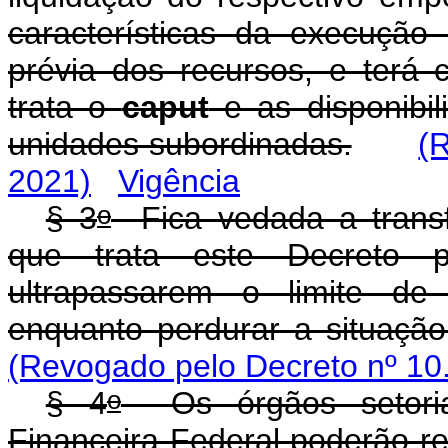
características da execução 
prévia dos recursos, e terá
trata o
caput
e as disponibil
unidades subordinadas.
(
2021)
Vigência
o
§ 3
Fica vedada a transfe
que trata este Decreto 
ultrapassarem o limite de
enquanto perdurar a situaçã
(Revogado pelo Decreto nº 10
o
§ 4
Os órgãos setoriai
Financeira Federal poderão r