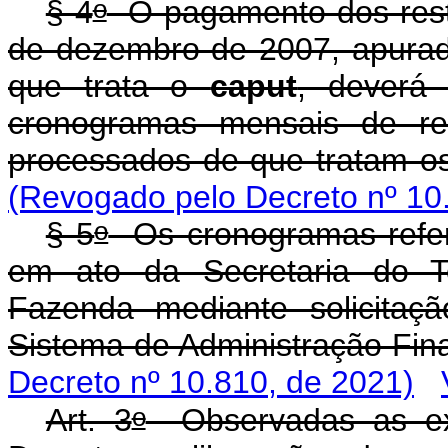
o
§ 4
O pagamento dos rest
de dezembro de 2007, apurada
que trata o
caput
, deverá 
cronogramas mensais de re
processados de que tratam o
(Revogado pelo Decreto nº 10
o
§ 5
Os cronogramas refer
em ato da Secretaria do Te
Fazenda mediante solicitaçã
Sistema de Administração Fina
Decreto nº 10.810, de 2021)
o
Art. 3
Observadas as ex