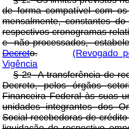
de forma compatível com os
mensalmente, constantes do
respectivos cronogramas relat
e não-processados, estabe
Decret
o.
(Revogado p
Vigência
o
§ 2
A transferência de rec
Decreto, pelos órgãos seto
Financeira Federal às suas u
unidades integrantes dos O
Social recebedoras de crédito
liquidação do respectivo em