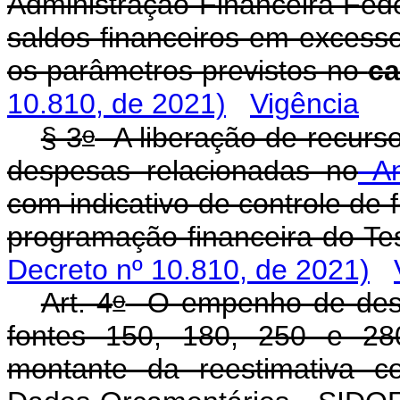
Administração Financeira Fede
saldos financeiros em excesso
os parâmetros previstos no
ca
10.810, de 2021)
Vigência
o
§ 3
A liberação de recurso
despesas relacionadas no
An
com indicativo de controle de 
programação financeira do Te
Decreto nº 10.810, de 2021)
o
Art. 4
O empenho de despe
fontes 150, 180, 250 e 28
montante da reestimativa c