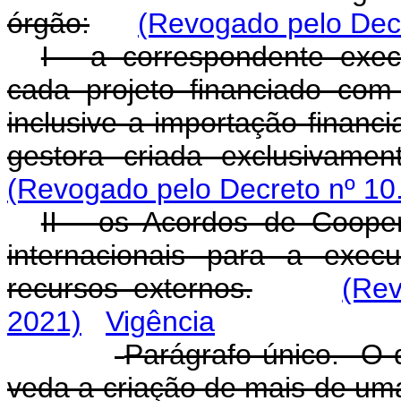
órgão:
(Revogado pelo Decr
I - a correspondente exec
cada projeto financiado com 
inclusive a importação financ
gestora criada exclusivame
(Revogado pelo Decreto nº 10
II - os Acordos de Coope
internacionais para a exec
recursos externos.
(Rev
2021)
Vigência
Parágrafo único. O d
veda a criação de mais de uma