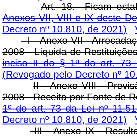
Art. 18. Ficam esta
Anexos VII, VIII e IX deste De
Decreto nº 10.810, de 2021)
I - Anexo VII - Arrecadaç
2008 - Líquida de Restituições
inciso II do § 1º do art. 73
(Revogado pelo Decreto nº 10
II - Anexo VIII - Prev
2008 - Receita por Fonte de 
1º do art. 73 da Lei nº 11.5
Decreto nº 10.810, de 2021)
III - Anexo IX - Resul