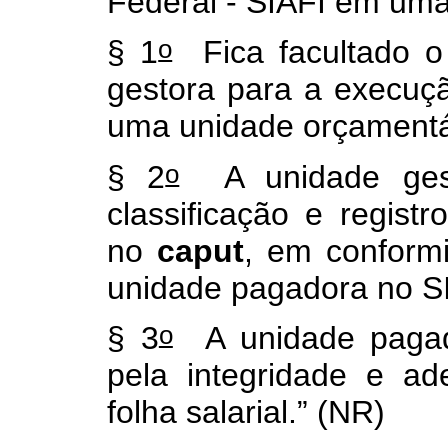
Federal - SIAFI em uma
o
§ 1
Fica facultado 
gestora para a execuçã
uma unidade orçamentá
o
§ 2
A unidade gesto
classificação e registr
no
caput
, em conform
unidade pagadora no S
o
§ 3
A unidade pagad
pela integridade e a
folha salarial.” (NR)