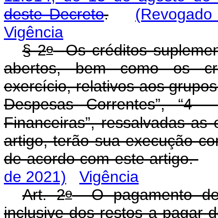
deste Decreto
.
(Revogado 
Vigência
o
§ 2
Os créditos suplement
abertos, bem como os créd
exercício, relativos aos grupo
Despesas Correntes”, “4 - 
Financeiras”, ressalvadas as 
artigo, terão sua execução co
de acordo com este artigo.
de 2021)
Vigência
o
Art. 2
O pagamento de d
inclusive dos restos a pagar d