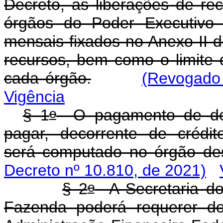
Decreto, as liberações de re
órgãos do Poder Executivo 
mensais fixados no Anexo II d
recursos, bem como o limite
cada órgão.
(Revogado 
Vigência
o
§ 1
O pagamento de desp
pagar, decorrente de crédit
será computado no órgão desc
Decreto nº 10.810, de 2021)
o
§ 2
A Secretaria do 
Fazenda poderá requerer do