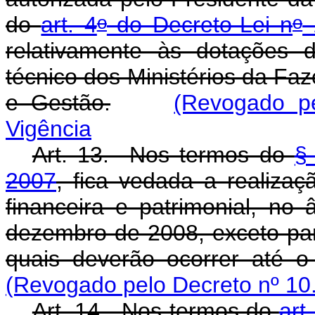
o
o
do
art. 4
do Decreto-Lei n
1
relativamente às dotações 
técnico dos Ministérios da F
e Gestão
.
(Revogado pe
Vigência
Art. 13. Nos termos do
§
2007
, fica vedada a realiza
financeira e patrimonial, no
dezembro de 2008, exceto par
quais deverão ocorrer até 
(Revogado pelo Decreto nº 10
Art. 14. Nos termos do
art