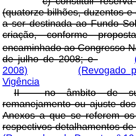
c) constituir reserv
(quatorze bilhões, duzentos e 
a ser destinada ao Fundo So
criação, conforme propos
encaminhado ao Congresso N
de julho de 2008; e
2008)
(Revogado p
Vigência
II - no âmbito de su
remanejamento ou ajuste dos 
Anexos a que se referem os 
respectivos detalhamentos de q