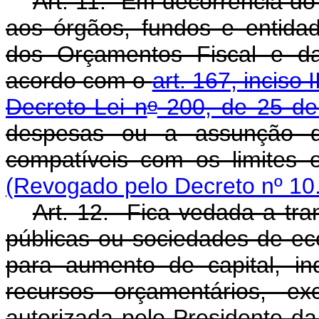
Art. 11. Em decorrência do
aos órgãos, fundos e entida
dos Orçamentos Fiscal e da
acordo com o
art. 167, inciso 
o
Decreto-Lei n
200, de 25 de 
despesas ou a assunção 
compatíveis com os limites
(Revogado pelo Decreto nº 10
Art. 12. F
ica vedada a tra
públicas ou sociedades de ec
para aumento de capital, i
recursos orçamentários, e
autorizada pelo Presidente d