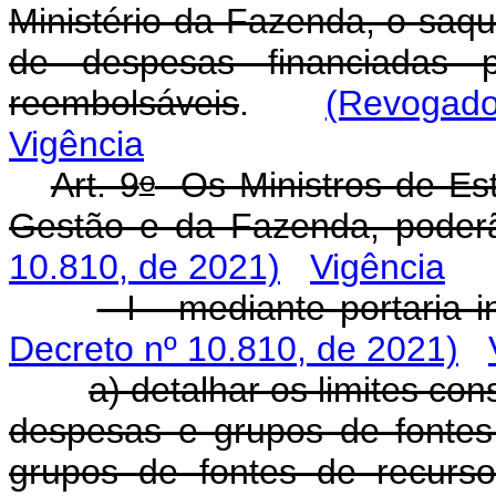
Ministério da Fazenda, o saqu
de despesas financiadas po
reembolsáveis
.
(Revogado
Vigência
o
Art. 9
Os Ministros de Es
Gestão e da Fazenda, poder
10.810, de 2021)
Vigência
I - mediante portaria in
Decreto nº 10.810, de 2021)
a) detalhar os limites co
despesas e grupos de fontes
grupos de fontes de recurs