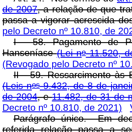
de 2007
, a relação de que tr
passa a vigorar acrescida dos
pelo Decreto nº 10.810, de 20
I - 58. Pagamento de Pe
o
Hanseníase
(Lei n
11.520, d
(Revogado pelo Decreto nº 10
II - 59. Ressarcimento às
os
(Leis n
9.432, de 8 de janei
de 2004
, e
11.482, de 31 de 
Decreto nº 10.810, de 2021)
Parágrafo único. Em dec
referida relação passa a s