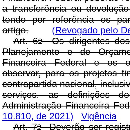
a transferência ou devoluçã
tendo por referência os pa
artigo.
(Revogado pelo De
o
Art. 6
Os dirigentes dos 
Planejamento e de Orçame
Financeira Federal e os 
observar, para os projetos f
contrapartida nacional, inclus
serviços, as definições 
Administração Financeira Fed
10.810, de 2021)
Vigência
o
Art.
7
Deverão ser regist