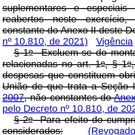
suplementares e especiais 
reabertos neste exercício,
constante do Anexo II deste D
nº 10.810, de 2021)
Vigência
o
§ 1
Excluem-se do monta
o
o
relacionadas no art. 1
, § 1
despesas que constituem obri
União de que trata a Seção
2007
, não constantes do
Anex
pelo Decreto nº 10.810, de 20
o
§ 2
Para efeito do cumpr
considerados:
(Revogado