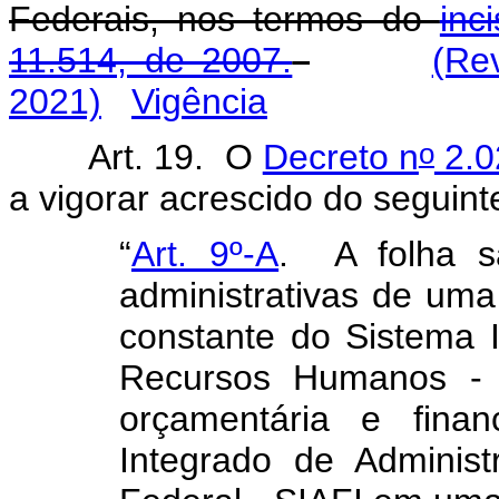
Federais, nos termos do
inc
11.514, de 2007.
(Re
2021)
Vigência
o
Art. 19. O
Decreto n
2.0
a vigorar acrescido do seguinte
“
Art. 9º-A
.
A folha s
administrativas de um
constante do Sistema 
Recursos Humanos - 
orçamentária e finan
Integrado de Adminis