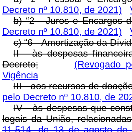
Decreto nº 10.810, de 2021)
b) “2 - Juros e Encargos d
Decreto nº 10.810, de 2021)
c) “6 - Amortização da Dívid
II - às despesas financei
Decreto;
(Revogado p
Vigência
III - aos recursos de doaç
pelo Decreto nº 10.810, de 20
IV - às despesas que const
legais da União, relacionad
11.514, de 13 de agosto de