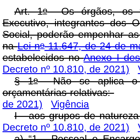
o
Art. 1
Os órgãos, os f
Executivo, integrantes dos 
Social, poderão empenhar as
o
na
Lei n
11.647, de 24 de m
estabelecidos no
Anexo I des
Decreto nº 10.810, de 2021)
o
§ 1
Não se aplica o 
orçamentárias relativas:
de 2021)
Vigência
I - aos grupos de nature
Decreto nº 10.810, de 2021)
a) “1 - Pessoal e Encargo