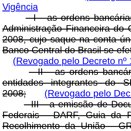
Vigência
I - as ordens bancária
Administração Financeira do
2008, cujo saque na conta ún
Banco Central do Brasil se efet
(Revogado pelo Decreto nº 
II - as ordens bancár
entidades integrantes do S
2008;
(Revogado pelo Decr
III - a emissão de Doc
Federais - DARF, Guia da P
Recolhimento da União - G