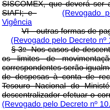
SISCOMEX, que deverá ser a
SIAFI; e
(Revogado p
Vigência
VI - outras formas de pa
(Revogado pelo Decreto nº 
o
§ 3
Nos casos de descentra
os limites de movimenta
correspondentes serão igualme
de despesas à conta de recu
Tesouro Nacional do Minist
descentralizador efetuar o co
(Revogado pelo Decreto nº 10