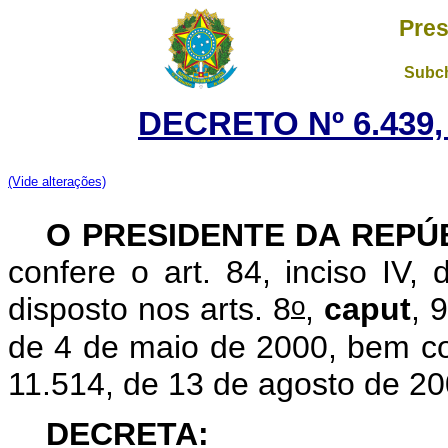
Pres
Subch
DECRETO Nº 6.439,
(Vide alterações)
O
PRESIDENTE DA REPÚ
confere o art. 84, inciso IV,
o
disposto nos arts. 8
,
caput
,
9
de 4 de maio de 2000, bem co
11.514, de 13 de agosto de 20
DECRETA: