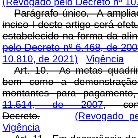
(Revogado pelo Decreto nº 10
Parágrafo único. A ampliaç
inciso I deste artigo será ef
estabelecido na forma da alín
pelo Decreto nº 6.468, de 200
10.810, de 2021)
Vigência
Art. 10. As metas quadrim
bem como a demonstração 
montantes para pagament
11.514, de 2007
, co
Decreto.
(Revogado pe
Vigência