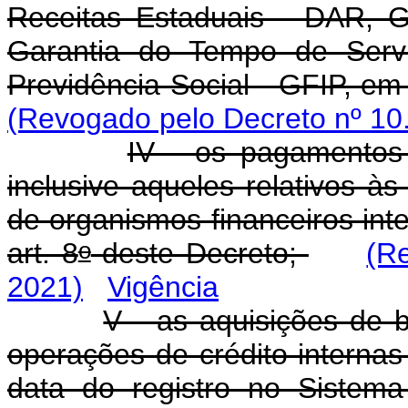
Receitas Estaduais - DAR, 
Garantia do Tempo de Serv
Previdência Social - GFIP, em
(Revogado pelo Decreto nº 10
IV - os pagamentos 
inclusive aqueles relativos à
de organismos financeiros int
o
art. 8
deste Decreto;
(R
2021)
Vigência
V - as aquisições de 
operações de crédito internas
data do registro no Sistema