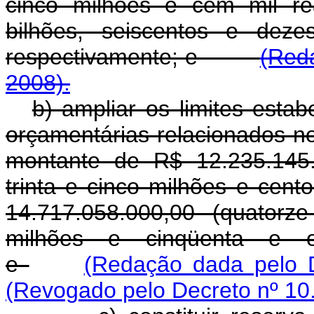
cinco milhões e cem mil re
bilhões, seiscentos e deze
respectivamente; e
(Reda
2008).
b) ampliar os limites esta
orçamentárias relacionados n
montante de R$ 12.235.145.
trinta e cinco milhões e cent
14.717.058.000,00 (quatorz
milhões e cinqüenta e oit
e
(Redação dada pelo D
(Revogado pelo Decreto nº 10