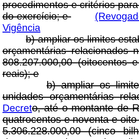
procedimentos e critérios para
do exercício; e
(Revogado
Vigência
b) ampliar os limites est
orçamentárias relacionados 
808.207.000,00 (oitocentos e
reais); e
b) ampliar os limit
unidades orçamentárias rel
Decret
o, até o montante de R
quatrocentos e noventa e oito 
5.306.228.000,00 (cinco bi