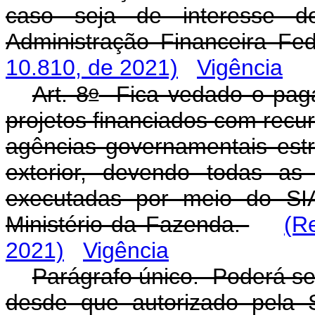
caso seja de interesse d
Administração Financeira Fed
10.810, de 2021)
Vigência
o
Art. 8
Fica vedado o paga
projetos financiados com recu
agências governamentais estr
exterior, devendo todas as
executadas por meio do SIA
Ministério da Fazenda.
(R
2021)
Vigência
Parágrafo único. Poderá se
desde que autorizado pela 