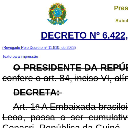
Pres
Subch
DECRETO Nº 6.422,
(Revogado Pelo Decreto nº 11.810, de 2023)
Texto para impressão
O PRESIDENTE DA REPÚ
confere o art. 84, inciso VI, al
DECRETA:
o
Art. 1
A Embaixada brasilei
Leoa, passa a ser cumulati
Conacri, República da Guiné.