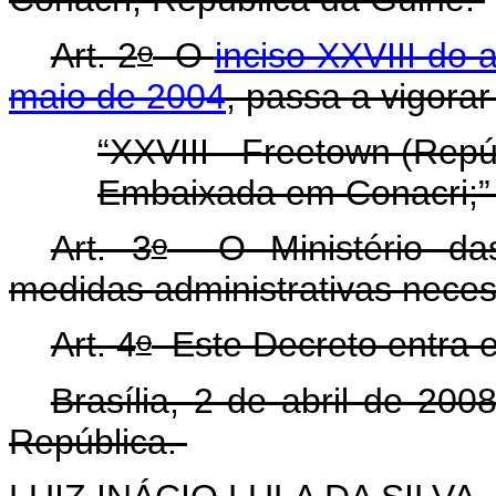
o
Art. 2
O
inciso XXVIII do a
maio de 2004
, passa a vigora
“XXVIII - Freetown (Repú
Embaixada em Conacri;”
o
Art. 3
O Ministério das 
medidas administrativas nece
o
Art. 4
Este Decreto entra e
Brasília, 2 de abril de 200
República.