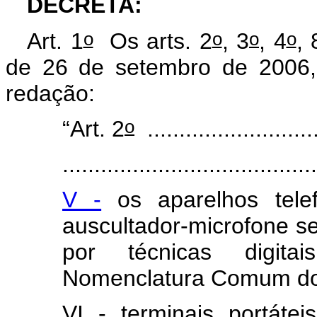
DECRETA:
o
o
o
o
Art. 1
Os arts. 2
, 3
, 4
, 
de 26 de setembro de 2006,
redação:
o
“Art. 2
...........................
........................................
V -
os aparelhos tele
auscultador-microfone se
por técnicas digita
Nomenclatura Comum do
VI - terminais portátei