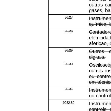
outras car
gases, ba
90.27
Instrumen
química, 
90.28
Contado
eletricid
aferição, 
90.29
Outros 
digitais.
90.30
Oscilosc
outros in
ou contro
em técnica
90.31
Instrumen
ou contro
9032.89
Instrume
controle