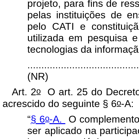
projeto, para fins de res
pelas instituições de e
pelo CATI e constituiç
utilizada em pesquisa 
tecnologias da informaçã
.......................................
(NR)
o
Art. 2
O art. 25 do Decret
o
acrescido do seguinte § 6
-A:
o
“
§ 6
-A.
O complemento 
ser aplicado na particip