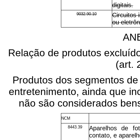
digitais.
9032.90.10
Circuitos
ou eletrô
ANE
Relação de produtos excluído
(
art. 
Produtos dos segmentos de á
entretenimento, ainda que inc
não são considerados bens
NCM
8443.39
Aparelhos de fo
contato, e aparel