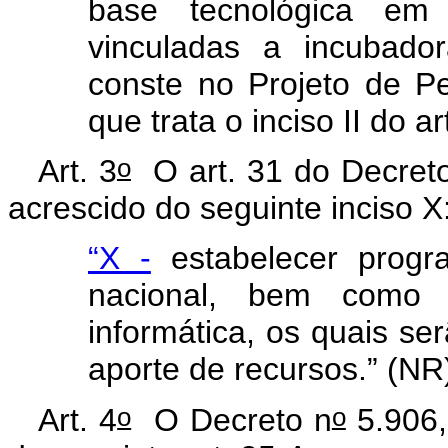
base tecnológica em 
vinculadas a incubado
conste no Projeto de P
que trata o inciso II do ar
o
Art. 3
O art. 31 do Decret
acrescido do seguinte inciso X
“X -
estabelecer progra
nacional, bem como 
informática, os quais ser
aporte de recursos.” (NR
o
o
Art. 4
O Decreto n
5.906,