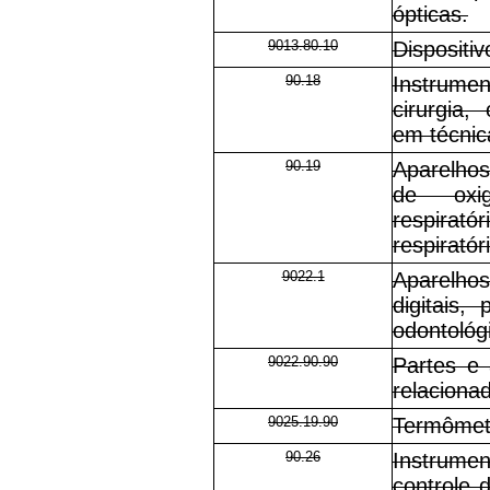
ópticas.
9013.80.10
Dispositiv
90.18
Instrume
cirurgia,
em técnica
90.19
Aparelhos
de oxig
respirató
respiratór
9022.1
Aparelho
digitais,
odontológi
9022.90.90
Partes e 
relaciona
9025.19.90
Termômetr
90.26
Instrume
controle 