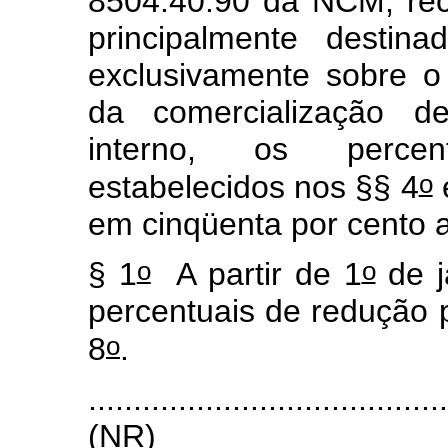
8504.40.90 da NCM, rec
principalmente destin
exclusivamente sobre o
da comercialização d
interno, os percen
o
estabelecidos nos §§ 4
em cinqüenta por cento 
o
o
§ 1
A partir de 1
de j
percentuais de redução 
o
8
.
.......................................
(NR)