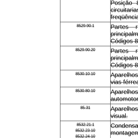
Posição 
circuitar
freqüênc
8529.90.1
Partes 
principal
Códigos 8
8529.90.20
Partes 
principal
Códigos 8
8530.10.10
Aparelhos
vias férr
8530.80.10
Aparelhos
automotor
85.31
Aparelhos
visual.
8532.21.1
Condens
8532.23.10
montagem
8532.24.10