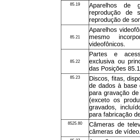
85.19
Aparelhos de 
reprodução de 
reprodução de so
Aparelhos videof
mesmo incorpo
85.21
videofônicos.
Partes e acess
exclusiva ou pri
85.22
das Posições 85.1
85.23
Discos, fitas, dis
de dados à base 
para gravação de
(exceto os prod
gravados, incluí
para fabricação de
8525.80
Câmeras de televi
câmeras de vídeo