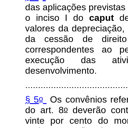
das aplicações previstas
o inciso I do
caput
de
valores da depreciação,
da cessão de direit
correspondentes ao pe
execução das ati
desenvolvimento.
........................................
o
§ 5
Os convênios referi
o
do art. 8
deverão cont
vinte por cento do mo