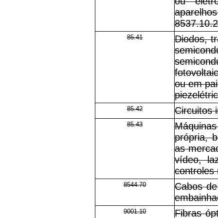
ou eletr
aparelho
8537.10.2
85.41
Diodos, t
semicondu
semicon
fotovolt
ou em pain
piezelétr
85.42
Circuitos 
85.43
Máquinas
própria, 
as mercad
vídeo, la
controles
8544.70
Cabos de 
embainhad
9001.10
Fibras óp