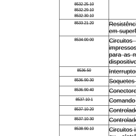
8532.25.10
8532.29.10
8532.30.10
8533.21.20
Resistênc
em superf
8534.00.00
Circuitos
impresso
para as m
dispositi
8536.50
Interrupto
8536.90.30
Soquetes 
8536.90.40
Conectore
8537.10.1
Comando 
8537.10.20
Controlad
8537.10.30
Controlad
8538.90.10
Circuitos