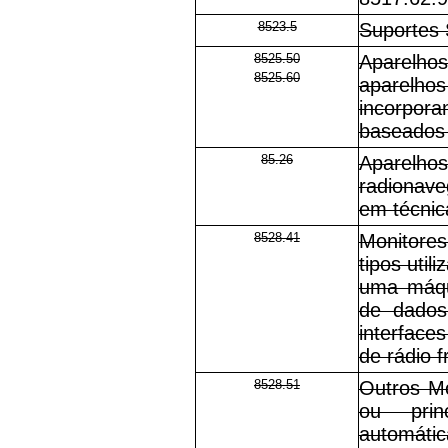
8523.5
Suportes 
8525.50
Aparelh
8525.60
aparelh
incorpora
baseados 
85.26
Aparelho
radionave
em técnica
8528.41
Monitore
tipos util
uma máqu
de dados
interfaces
de rádio 
8528.51
Outros Mo
ou pri
automáti