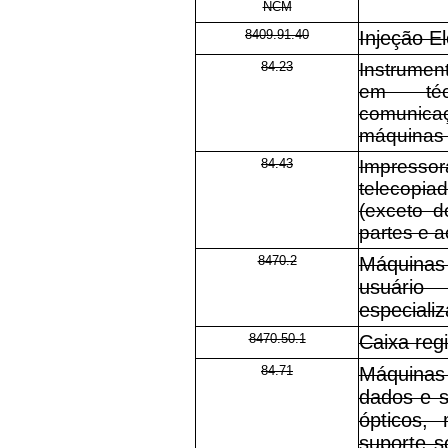
NCM
8409.91.40
Injeção El
84.23
Instrumen
em técn
comunic
máquinas d
84.43
Impress
telecopia
(exceto d
partes e a
8470.2
Máquina
usuári
especiali
8470.50.1
Caixa regi
84.71
Máquinas
dados e s
ópticos,
suporte s