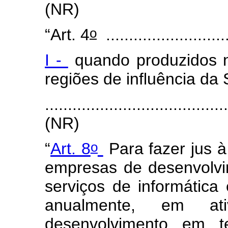
(NR)
o
“Art. 4
...........................
I -
quando produzidos n
regiões de influência 
.......................................
(NR)
o
“
Art. 8
Para fazer jus à
empresas de desenvolv
serviços de informática
anualmente, em at
desenvolvimento em t