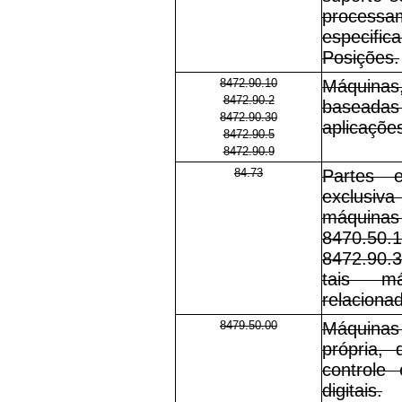
proces
especifi
Posições.
8472.90.10
Máquina
8472.90.2
baseadas 
8472.90.30
aplicaçõe
8472.90.5
8472.90.9
84.73
Partes 
exclusiv
máquinas
8470.50.
8472.90.3
tais m
relaciona
8479.50.00
Máquinas
própria,
controle
digitais.