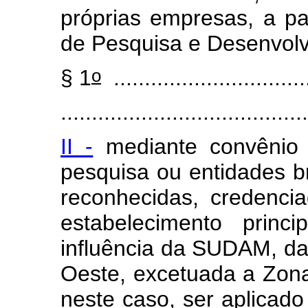
próprias empresas, a pa
de Pesquisa e Desenvolvi
o
§ 1
................................
........................................
II -
mediante convênio c
pesquisa ou entidades bra
reconhecidas, credenc
estabelecimento princ
influência da SUDAM, d
Oeste, excetuada a Zon
neste caso, ser aplicado