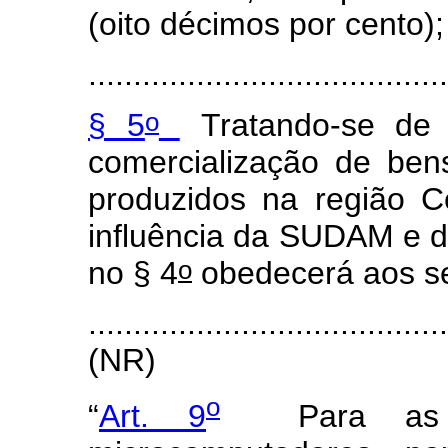
(oito décimos por cento);
........................................
o
§ 5
Tratando-se de i
comercialização de ben
produzidos na região C
influência da SUDAM e 
o
no § 4
obedecerá aos se
.......................................
(NR)
o
“
Art. 9
Para as em