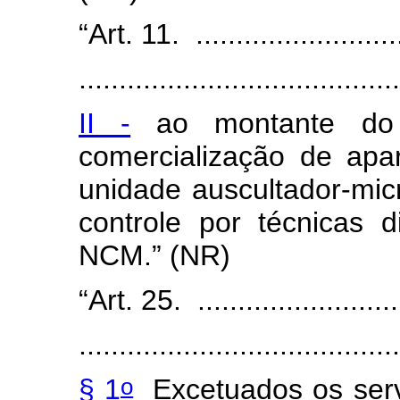
“Art. 11. ............................
........................................
II -
ao montante do f
comercialização de apar
unidade auscultador-mic
controle por técnicas d
NCM.” (NR)
“Art. 25. ...........................
........................................
o
§ 1
Excetuados os servi