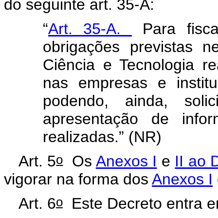
do seguinte art. 35-A:
“
Art. 35-A.
Para fisca
obrigações previstas n
Ciência e Tecnologia re
nas empresas e instit
podendo, ainda, soli
apresentação de infor
realizadas.” (NR)
o
Art. 5
Os
Anexos I
e
II ao 
vigorar na forma dos
Anexos I
o
Art. 6
Este Decreto entra em