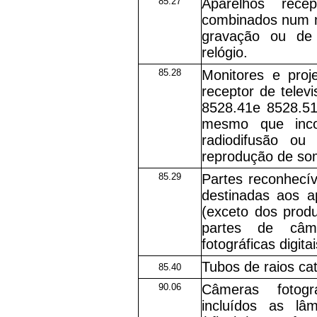
85.27
Aparelhos rece
combinados num 
gravação ou de
relógio.
85.28
Monitores e proj
receptor de telev
8528.41e 8528.51)
mesmo que inco
radiodifusão o
reprodução de so
85.29
Partes reconhecív
destinadas aos a
(exceto dos prod
partes de câm
fotográficas digit
Tubos de raios cat
85.40
90.06
Câmeras fotográ
incluídos as lâ