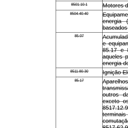
8501.10.1
Motores d
8504.40.40
Equipamen
energia
baseados 
85.07
Acumulado
e equipam
85.17 e 
aqueles p
energia d
8511.80.30
Ignição El
85.17
Aparelhos
transmis
outros d
exceto o
8517.12.9
terminais
comutaç
8517.62.9