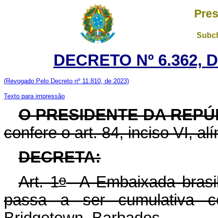
Pres
Subch
DECRETO Nº 6.362, D
(Revogado Pelo Decreto nº 11.810, de 2023)
Texto para impressão
O PRESIDENTE DA REPÚ
confere o art. 84, inciso VI, al
DECRETA:
o
Art. 1
A Embaixada brasil
passa a ser cumulativa 