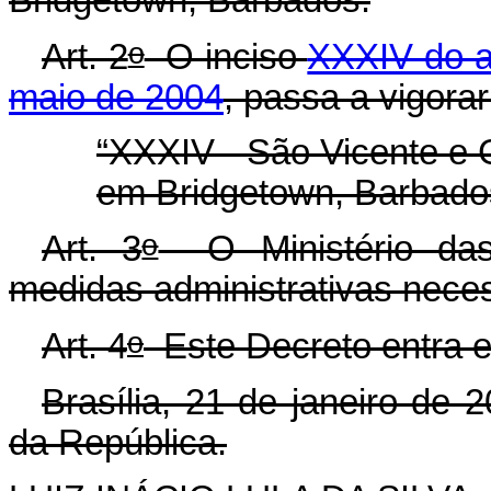
Bridgetown, Barbados.
o
Art. 2
O inciso
XXXIV do ar
maio de 2004
, passa a vigora
“XXXIV - São Vicente e
em Bridgetown, Barbado
o
Art. 3
O Ministério das 
medidas administrativas nece
o
Art. 4
Este Decreto entra e
Brasília, 21 de janeiro de 
da República.