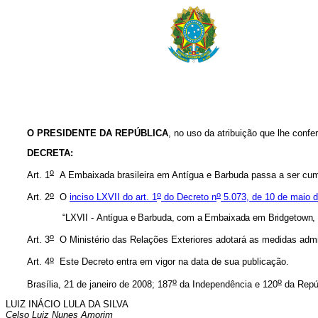
O PRESIDENTE DA REPÚBLICA
, no uso da atribuição que lhe confere
DECRETA:
o
Art. 1
A Embaixada brasileira em Antígua e Barbuda passa a ser cum
o
o
o
Art. 2
O
inciso LXVII do art. 1
do Decreto n
5.073, de 10 de maio 
“LXVII - Antígua e Barbuda, com a Embaixada em Bridgetown, 
o
Art. 3
O Ministério das Relações Exteriores adotará as medidas admi
o
Art. 4
Este Decreto entra em vigor na data de sua publicação.
o
o
Brasília, 21 de janeiro de 2008; 187
da Independência e 120
da Repú
LUIZ INÁCIO LULA DA SILVA
Celso Luiz Nunes Amorim