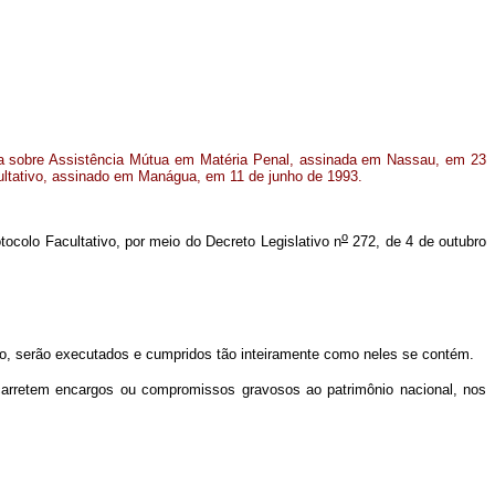
a sobre Assistência Mútua em Matéria Penal, assinada em Nassau, em 23
ultativo, assinado em Manágua, em 11 de junho de 1993.
o
colo Facultativo, por meio do Decreto Legislativo n
272, de 4 de outubro
o, serão executados e cumpridos tão inteiramente como neles se contém.
carretem encargos ou compromissos gravosos ao patrimônio nacional, nos