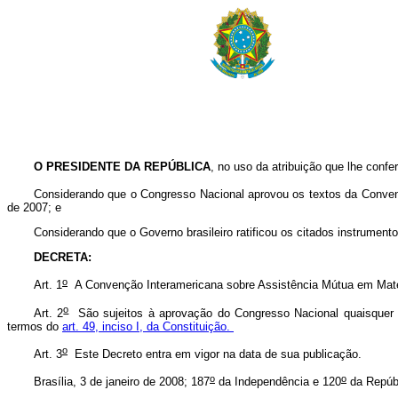
O PRESIDENTE DA REPÚBLICA
, no uso da atribuição que lhe confer
Considerando que o Congresso Nacional aprovou os textos da Convenç
de 2007; e
Considerando que o Governo brasileiro ratificou os citados instrume
DECRETA:
o
Art. 1
A Convenção Interamericana sobre Assistência Mútua em Matéri
o
Art. 2
São sujeitos à aprovação do Congresso Nacional quaisquer a
termos do
art. 49, inciso I, da Constituição.
o
Art. 3
Este Decreto entra em vigor na data de sua publicação.
o
o
Brasília, 3 de janeiro de 2008; 187
da Independência e 120
da Repúb