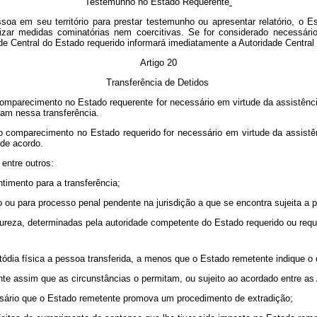
Testemunho no Estado Requerente
a em seu território para prestar testemunho ou apresentar relatório, o E
zar medidas cominatórias nem coercitivas. Se for considerado necessário,
e Central do Estado requerido informará imediatamente a Autoridade Central
Artigo 20
Transferência de Detidos
comparecimento no Estado requerente for necessário em virtude da assistênci
tam nessa transferência.
o comparecimento no Estado requerido for necessário em virtude da assistên
 de acordo.
entre outros:
timento para a transferência;
 ou para processo penal pendente na jurisdição a que se encontra sujeita a 
atureza, determinadas pela autoridade competente do Estado requerido ou req
tódia física a pessoa transferida, a menos que o Estado remetente indique o c
nte assim que as circunstâncias o permitam, ou sujeito ao acordado entre a
essário que o Estado remetente promova um procedimento de extradição;