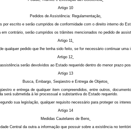
Artigo 10
Pedidos de Assistência: Regulamentação
s por escrito e serão cumpridos de conformidade com o direito interno do Es
 em contrário, serão cumpridos os trâmites mencionados no pedido de assis
Artigo 11
de qualquer pedido que lhe tenha sido feito, se for necessário continuar uma
Artigo 12
sistência serão devolvidos ao Estado requerido dentro do menor prazo poss
Artigo 13
Busca, Embargo, Seqüestro e Entrega de Objetos
qüestro e entrega de qualquer item compreendidos, entre outros, document
a será submetida à lei processual e substantiva do Estado requerido.
gundo sua legislação, qualquer requisito necessário para proteger os intere
Artigo 14
Medidas Cautelares de Bens
ade Central da outra a informação que possuir sobre a existência no territór