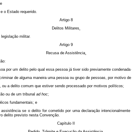
 e
e e o Estado requerido.
Artigo 8
Delitos Militares
legislação militar.
Artigo 9
Recusa de Assistência
ião:
ssoa por um delito pelo qual essa pessoa já tiver sido previamente condenad
iscriminar de alguma maneira uma pessoa ou grupo de pessoas, por motivo de se
ico, ou a delito comum que estiver sendo processado por motivos políticos;
ção ou de um tribunal
ad hoc
;
blicos fundamentais; e
á a assistência se o delito for cometido por uma declaração intencionalmente
tro delito previsto nesta Convenção.
Capítulo II
Pedido, Trâmite e Execução da Assistência