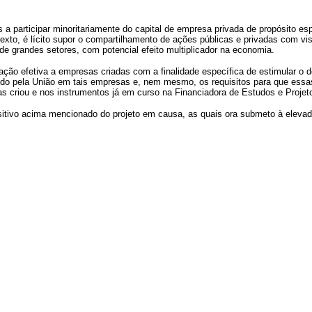
 a participar minoritariamente
do capital de empresa privada de propósito esp
xto, é lícito supor o compartilhamento de ações públicas e privadas com vi
de grandes setores, com potencial efeito multiplicador na economia.
ção efetiva a empresas criadas com a finalidade específica de estimular o de
rovido pela União em tais empresas e, nem mesmo, os requisitos para que essa
as criou e nos instrumentos já em curso na Financiadora de Estudos e Projet
tivo acima mencionado do projeto em causa, as quais ora submeto à eleva