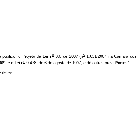
o
o
e público, o Projeto de Lei n
80, de 2007 (n
1.631/2007 na Câmara dos
o
69, e a Lei n
9.478, de 6 de agosto de 1997; e dá outras providências”.
sitivo: