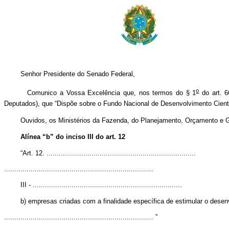
Senhor Presidente do Senado Federal,
o
Comunico a Vossa Excelência que, nos termos do § 1
do art. 6
Deputados), que “Dispõe sobre o Fundo Nacional de Desenvolvimento Científ
Ouvidos, os Ministérios da Fazenda, do Planejamento, Orçamento e Gestã
Alínea “b” do inciso III do art. 12
“Art. 12. .........................................................................
.........................................................................
III - .........................................................................
b) empresas criadas com a finalidade específica de estimular o desenvol
......................................................................... ”