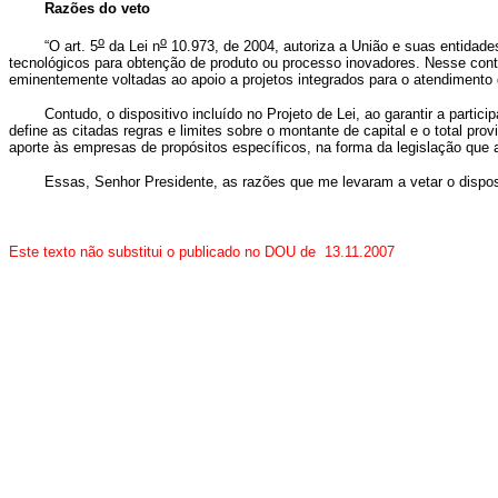
Razões do veto
o
o
“O art. 5
da Lei n
10.973, de 2004, autoriza a União e suas entidades
tecnológicos para obtenção de produto ou processo inovadores. Nesse conte
eminentemente voltadas ao apoio a projetos integrados para o atendimento 
Contudo, o dispositivo incluído no Projeto de Lei, ao garantir a participa
define as citadas regras e limites sobre o montante de capital e o total p
aporte às empresas de propósitos específicos, na forma da legislação que 
Essas, Senhor Presidente, as razões que me levaram a vetar o disposi
Este texto não substitui o publicado no DOU de 13.11.2007