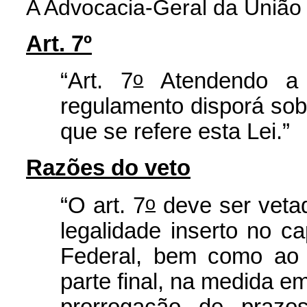
A Advocacia-Geral da União 
Art. 7º
o
“Art. 7
Atendendo a c
regulamento disporá sob
que se refere esta Lei.”
Razões do veto
o
“O art. 7
deve ser vetad
legalidade inserto no ca
Federal, bem como ao 
parte final, na medida e
prorrogação de prazo