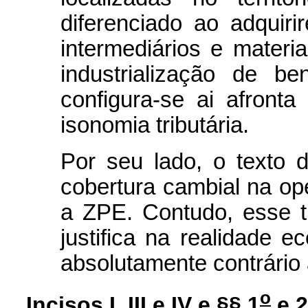
diferenciado ao adquiri
intermediários e mater
industrialização de b
configura-se ai afronta 
isonomia tributária.
Por seu lado, o texto d
cobertura cambial na o
a ZPE. Contudo, esse t
justifica na realidade 
absolutamente contrário 
o
Incisos I, III e IV e §§ 1
e 2