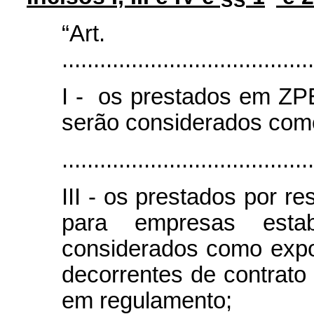
“Art
........................................
I - os prestados em ZPE
serão considerados como
........................................
III - os prestados por re
para empresas esta
considerados como expo
decorrentes de contrato 
em regulamento;