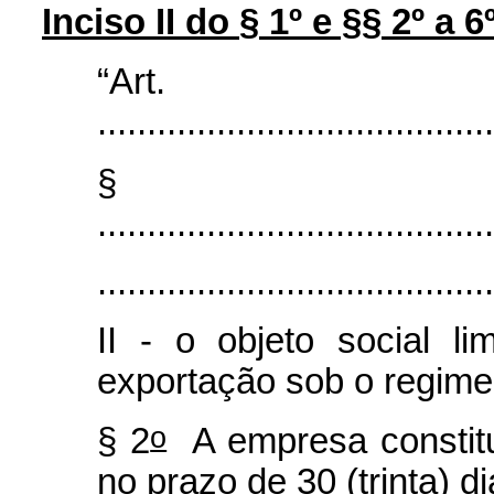
Inciso II do
§ 1º e §§ 2º a 6
“Ar
........................................
§
........................................
........................................
II - o objeto social li
exportação sob o regime i
o
§ 2
A empresa constitu
no prazo de 30 (trinta) 