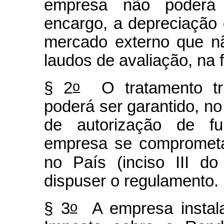
empresa não poderá
encargo, a depreciação
mercado externo que n
laudos de avaliação, na 
o
§ 2
O tratamento trib
poderá ser garantido, n
de autorização de f
empresa se comprometa
no País (inciso III d
dispuser o regulamento.
o
§ 3
A empresa instala