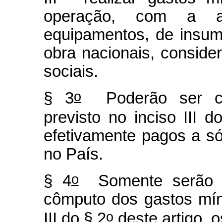
operação, com a a
equipamentos, de insum
obra nacionais, conside
sociais.
o
§ 3
Poderão ser co
previsto no inciso III d
efetivamente pagos a só
no País.
o
§ 4
Somente serão co
cômputo dos gastos mín
o
III do § 2
deste artigo, 