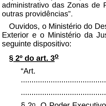
administrativo das Zonas de
outras providências”.
Ouvidos, o Ministério do De
Exterior e o Ministério da J
seguinte dispositivo:
o
§ 2º do art. 3
“Ar
........................................
........................................
o
§ 2
O Poder Executivo 