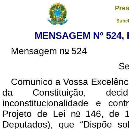
Pres
Subch
MENSAGEM Nº 524, 
o
Mensagem n
524
Se
Comunico a Vossa Excelênci
da Constituição, deci
inconstitucionalidade e con
o
Projeto de Lei n
146, de 1
Deputados), que “Dispõe sob